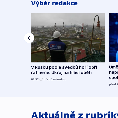
Výběr redakce
Uměl
V Rusku podle svědků hoří obří
napa
rafinerie. Ukrajina hlásí oběti
spo
08:52
před 1
minutou
před 
Aktuálně z rubri