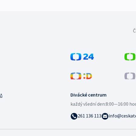
Č
Divácké centrum
ů
každý všední den:
8:00—16:00 ho
261 136 113
info@ceskate