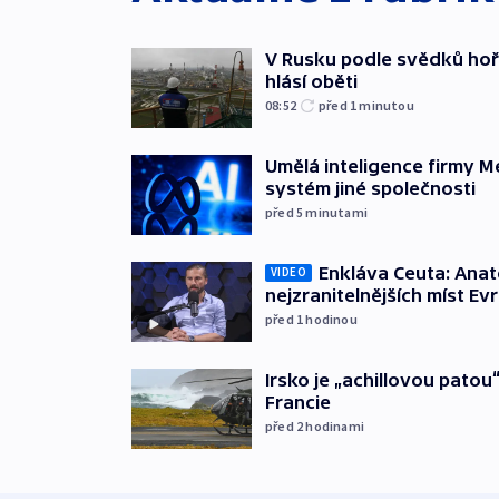
V Rusku podle svědků hoří 
hlásí oběti
08:52
před 1
minutou
Umělá inteligence firmy M
systém jiné společnosti
před 5
minutami
Enkláva Ceuta: Ana
VIDEO
nejzranitelnějších míst Ev
před 1
hodinou
Irsko je „achillovou patou
Francie
před 2
hodinami