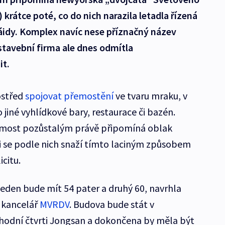
krátce poté, co do nich narazila letadla řízená
áidy. Komplex navíc nese příznačný název
stavební firma ale dnes odmítla
it.
ostřed
spojovat přemostění
ve tvaru mraku, v
iné vyhlídkové bary, restaurace či bazén.
most pozůstalým právě připomíná oblak
kti se podle nich snaží tímto laciným způsobem
icitu.
jeden bude mít 54 pater a druhý 60, navrhla
 kancelář
MVRDV
. Budova bude stát v
odní čtvrti Jongsan a dokončena by měla být