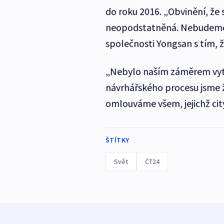
do roku 2016. „Obvinění, že s
neopodstatněná. Nebudeme p
společnosti Yongsan s tím, 
„Nebylo naším záměrem vytv
návrhářského procesu jsme 
omlouváme všem, jejichž city
ŠTÍTKY
Svět
ČT24