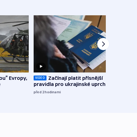
tou“ Evropy,
Začínají platit přísnější
Státn
VIDEO
e
pravidla pro ukrajinské uprchlíky
a je
Bulo
před 2
hodinami
06:11