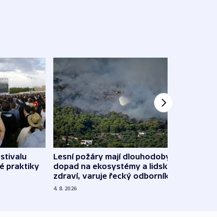
stivalu
Lesní požáry mají dlouhodobý
Ukraj
é praktiky
dopad na ekosystémy a lidské
Franc
zdraví, varuje řecký odborník
požá
4. 8. 2026
3. 8. 20