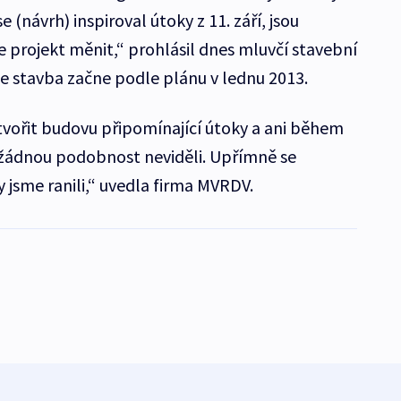
e (návrh) inspiroval útoky z 11. září, jsou
rojekt měnit,“ prohlásil dnes mluvčí stavební
že stavba začne podle plánu v lednu 2013.
ořit budovu připomínající útoky a ani během
žádnou podobnost neviděli. Upřímně se
 jsme ranili,“ uvedla firma MVRDV.