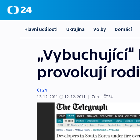
Hlavní události
Ukrajina
Volby
Domácí
„Vybuchující“
provokují rodi
ČT24
12. 12. 2011
12. 12. 2011
|
Zdroj:
ČT24