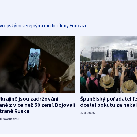
vropskými veřejnými médii, členy Eurovize.
Španělský pořadatel fe
krajině jsou zadržováni
dostal pokutu za nekal
né z více než 50 zemí. Bojovali
straně Ruska
4. 8. 2026
18
hodinami