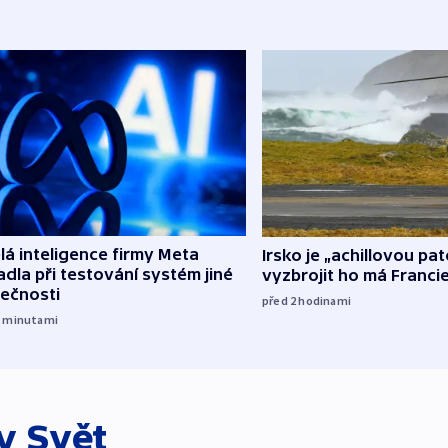
á inteligence firmy Meta
Irsko je „achillovou pa
dla při testování systém jiné
vyzbrojit ho má Franci
lečnosti
před 2
hodinami
5
minutami
ky
Svět