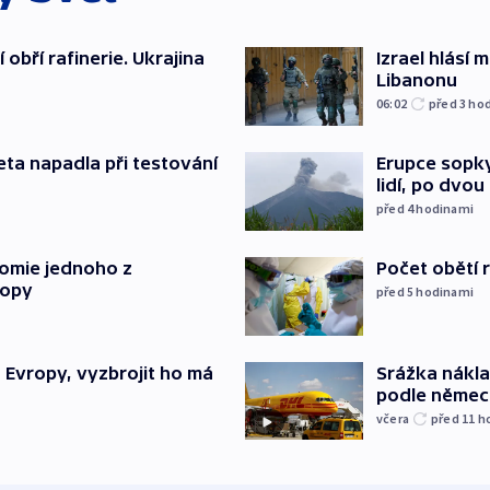
obří rafinerie. Ukrajina
Izrael hlásí
Libanonu
06:02
před 3
ho
Erupce sopky
eta napadla při testování
lidí, po dvou
před 4
hodinami
tomie jednoho z
Počet obětí r
ropy
před 5
hodinami
“ Evropy, vyzbrojit ho má
Srážka nákla
podle německ
včera
před 11
h