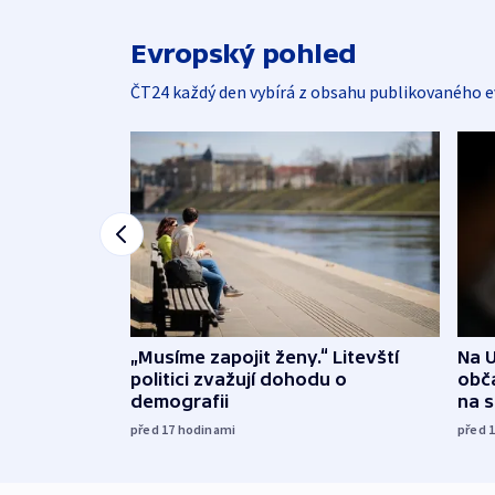
Evropský pohled
ČT24 každý den vybírá z obsahu publikovaného e
„Musíme zapojit ženy.“ Litevští
Na U
politici zvažují dohodu o
obča
demografii
na 
před 17
hodinami
před 