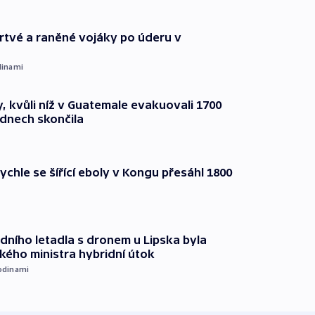
 mrtvé a raněné vojáky po úderu v
dinami
, kvůli níž v Guatemale evakuovali 1700
 dnech skončila
ychle se šířící eboly v Kongu přesáhl 1800
dního letadla s dronem u Lipska byla
ého ministra hybridní útok
odinami