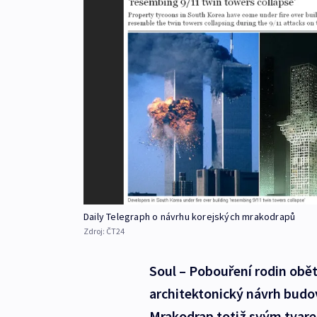
Daily Telegraph o návrhu korejských mrakodrapů
Zdroj:
ČT24
Soul – Pobouření rodin obětí
architektonický návrh budov
Mrakodrap totiž svým tvar