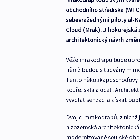
obchodního střediska (WTC) 
sebevražednými piloty al-K
Cloud (Mrak). Jihokorejská 
architektonický návrh změn
Věže mrakodrapu bude upr
němž budou situovány mimo j
Tento několikaposchoďový 
kouře, skla a oceli. Archite
vyvolat senzaci a získat publ
Dvojici mrakodrapů, z nichž 
nizozemská architektonická
modernizované soulské obch