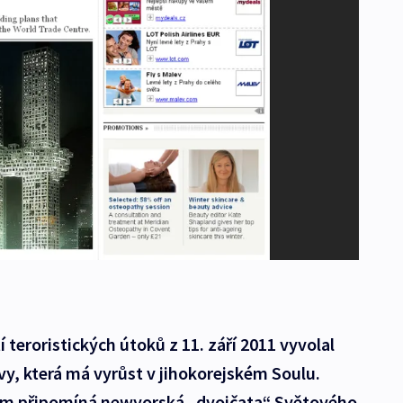
 teroristických útoků z 11. září 2011 vyvolal
y, která má vyrůst v jihokorejském Soulu.
em připomíná newyorská „dvojčata“ Světového