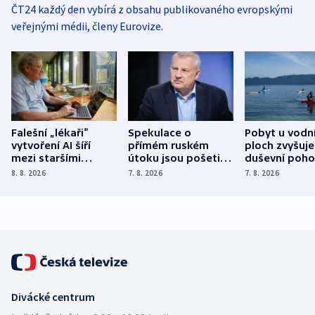
ČT24 každý den vybírá z obsahu publikovaného evropskými
veřejnými médii, členy Eurovize.
Falešní „lékaři“
Spekulace o
Pobyt u vodn
vytvoření AI šíří
přímém ruském
ploch zvyšuje
mezi staršími
útoku jsou pošetilé,
duševní poho
Poláky nebezpečné
míní estonský
ukázala
8. 8. 2026
7. 8. 2026
7. 8. 2026
zdravotní rady
bezpečnostní
mezinárodní 
expert
Divácké centrum