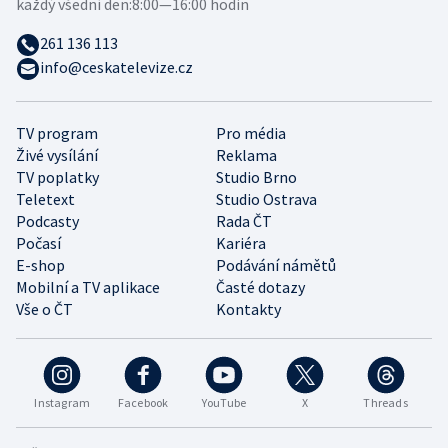
každý všední den:
8:00—16:00 hodin
261 136 113
info@ceskatelevize.cz
TV program
Pro média
Živé vysílání
Reklama
TV poplatky
Studio Brno
Teletext
Studio Ostrava
Podcasty
Rada ČT
Počasí
Kariéra
E-shop
Podávání námětů
Mobilní a TV aplikace
Časté dotazy
Vše o ČT
Kontakty
Instagram
Facebook
YouTube
X
Threads