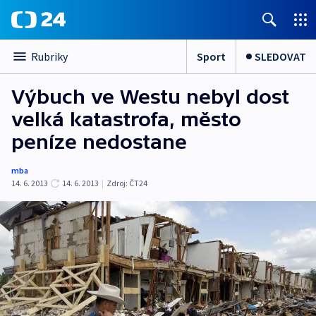
Sport
SLEDOVAT
Rubriky
Výbuch ve Westu nebyl dost
velká katastrofa, město
peníze nedostane
mba
14. 6. 2013
14. 6. 2013
|
Zdroj:
ČT24