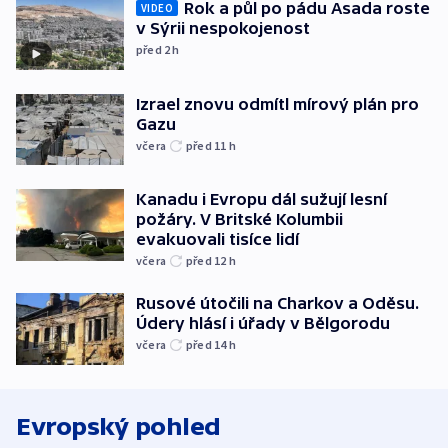
Rok a půl po pádu Asada roste
VIDEO
v Sýrii nespokojenost
před 2
h
Izrael znovu odmítl mírový plán pro
Gazu
včera
před 11
h
Kanadu i Evropu dál sužují lesní
požáry. V Britské Kolumbii
evakuovali tisíce lidí
včera
před 12
h
Rusové útočili na Charkov a Oděsu.
Údery hlásí i úřady v Bělgorodu
včera
před 14
h
Evropský pohled