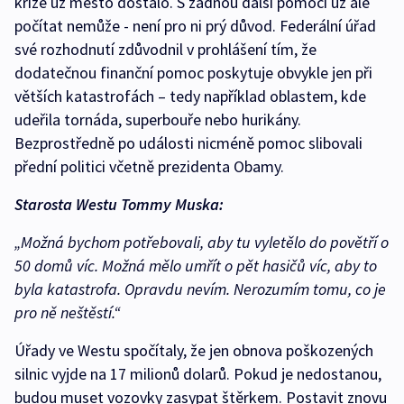
krize už město dostalo. S žádnou další pomocí už ale
počítat nemůže - není pro ni prý důvod. Federální úřad
své rozhodnutí zdůvodnil v prohlášení tím, že
dodatečnou finanční pomoc poskytuje obvykle jen při
větších katastrofách – tedy například oblastem, kde
udeřila tornáda, superbouře nebo hurikány.
Bezprostředně po události nicméně pomoc slibovali
přední politici včetně prezidenta Obamy.
Starosta Westu Tommy Muska:
„Možná bychom potřebovali, aby tu vyletělo do povětří o
50 domů víc. Možná mělo umřít o pět hasičů víc, aby to
byla katastrofa. Opravdu nevím. Nerozumím tomu, co je
pro ně neštěstí.“
Úřady ve Westu spočítaly, že jen obnova poškozených
silnic vyjde na 17 milionů dolarů. Pokud je nedostanou,
budou muset vozovky zasypat štěrkem. Postavit znovu