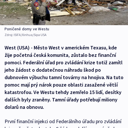
Poničené domy ve Westu
Zdroj:
ISIFA/Xinhua/Sipa USA
West (USA) - Město West v americkém Texasu, kde
žije početná česká komunita, zůstalo bez finanční
pomoci. Federální úřad pro zvládání krize totiž zamítl
jeho žádost o dodatečnou náhradu škod po
dubnovém výbuchu tamní továrny na hnojiva. Na tuto
pomoc mají prý nárok pouze oblasti zasažené větší
katastrofou. Ve Westu tehdy zemřelo 15 lidí, desítky
dalších byly zraněny. Tamní úřady potřebují miliony
dolarů na obnovu.
První finanční injekci od Federálního úřadu pro zvládání