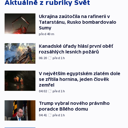
Aktuálně z rubriky
Svět
Ukrajina zaútočila na rafinerii v
Tatarstánu, Rusko bombardovalo
Sumy
před 40
m
Kanadské úřady hlásí první oběť
rozsáhlých lesních požárů
06:20
před 1
h
V největším egyptském zlatém dole
se zřítila hornina, jeden člověk
zemřel
04:02
před 1
h
Trump vybral nového právního
poradce Bílého domu
04:41
před 1
h