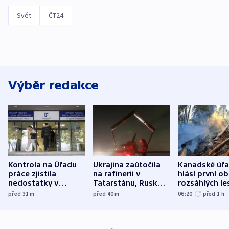
Svět
ČT24
Výběr redakce
Kontrola na Úřadu
Ukrajina zaútočila
Kanadské úř
práce zjistila
na rafinerii v
hlásí první o
nedostatky v
Tatarstánu, Rusko
rozsáhlých le
účetnictví za 5,6
bombardovalo
požárů
před 31
m
před 40
m
06:20
před 1
h
miliardy
Sumy