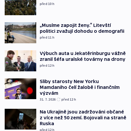
před 10
h
„Musíme zapojit ženy.“ Litevští
politici zvažují dohodu o demografii
před 11
h
Výbuch auta u Jekatěrinburgu vážně
zranil šéfa uralské továrny na drony
před 12
h
Sliby starosty New Yorku
Mamdaniho čelí žalobě i finančním
výzvám
31. 7. 2026
před 12
h
Na Ukrajině jsou zadržováni občané
z více než 50 zemí. Bojovali na straně
Ruska
před 12
h