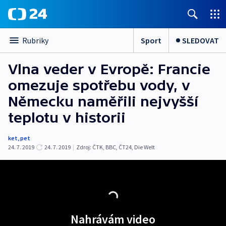
Sport
SLEDOVAT
Rubriky
Vlna veder v Evropě: Francie
omezuje spotřebu vody, v
Německu naměřili nejvyšší
teplotu v historii
ket
,
pet
24. 7. 2019
24. 7. 2019
|
Zdroj:
ČTK
,
BBC
,
ČT24
,
Die Welt
Nahrávám video