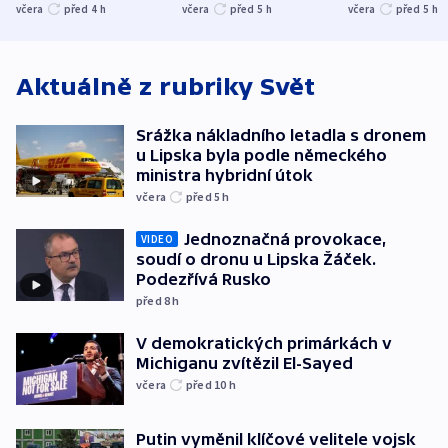
stromy a poničily
Oscara, zabojuje o
německého mi
včera
před 4
h
včera
před 5
h
včera
před 5
h
střechu
cenu za krátký film
hybridní útok
Aktuálně z rubriky
Svět
Srážka nákladního letadla s dronem
u Lipska byla podle německého
ministra hybridní útok
včera
před 5
h
Jednoznačná provokace,
VIDEO
soudí o dronu u Lipska Žáček.
Podezřívá Rusko
před 8
h
V demokratických primárkách v
Michiganu zvítězil El-Sayed
včera
před 10
h
Putin vyměnil klíčové velitele vojsk