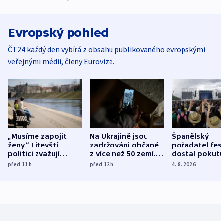
Evropský pohled
ČT24 každý den vybírá z obsahu publikovaného evropskými
veřejnými médii, členy Eurovize.
„Musíme zapojit
Na Ukrajině jsou
Španělský
ženy.“ Litevští
zadržováni občané
pořadatel fes
politici zvažují
z více než 50 zemí.
dostal pokut
dohodu o
Bojovali na straně
nekalé prakti
před 11
h
před 12
h
4. 8. 2026
demografii
Ruska