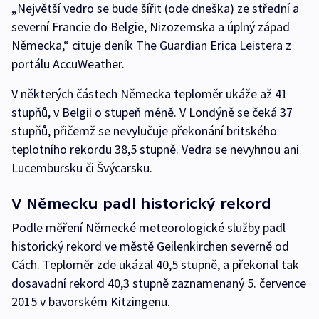
„Největší vedro se bude šířit (ode dneška) ze střední a
severní Francie do Belgie, Nizozemska a úplný západ
Německa,“ cituje deník The Guardian Erica Leistera z
portálu AccuWeather.
V některých částech Německa teploměr ukáže až 41
stupňů, v Belgii o stupeň méně. V Londýně se čeká 37
stupňů, přičemž se nevylučuje překonání britského
teplotního rekordu 38,5 stupně. Vedra se nevyhnou ani
Lucembursku či Švýcarsku.
V Německu padl historický rekord
Podle měření Německé meteorologické služby padl
historický rekord ve městě Geilenkirchen severně od
Cách. Teploměr zde ukázal 40,5 stupně, a překonal tak
dosavadní rekord 40,3 stupně zaznamenaný 5. července
2015 v bavorském Kitzingenu.