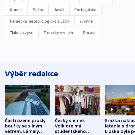
Krmení
Požár
Hasiči
Portugalsko
Německá meteorologická služba
Yvonne
Tlaková výše
Tropický vzduch
Počasí
Výběr redakce
Částí území prošly
Český snímek
Srážka nákla
bouřky se silným
Volklore má
letadla s dr
větrem. Lámaly
studentského
Lipska byla p