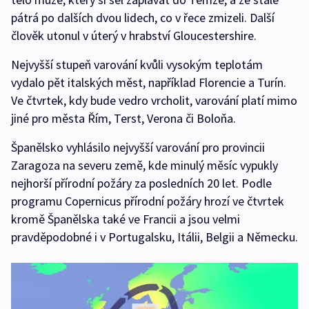
pátrá po dalších dvou lidech, co v řece zmizeli. Další
člověk utonul v úterý v hrabství Gloucestershire.
Nejvyšší stupeň varování kvůli vysokým teplotám
vydalo pět italských měst, například Florencie a Turín.
Ve čtvrtek, kdy bude vedro vrcholit, varování platí mimo
jiné pro města Řím, Terst, Verona či Boloňa.
Španělsko vyhlásilo nejvyšší varování pro provincii
Zaragoza na severu země, kde minulý měsíc vypukly
nejhorší přírodní požáry za posledních 20 let. Podle
programu Copernicus přírodní požáry hrozí ve čtvrtek
kromě Španělska také ve Francii a jsou velmi
pravděpodobné i v Portugalsku, Itálii, Belgii a Německu.