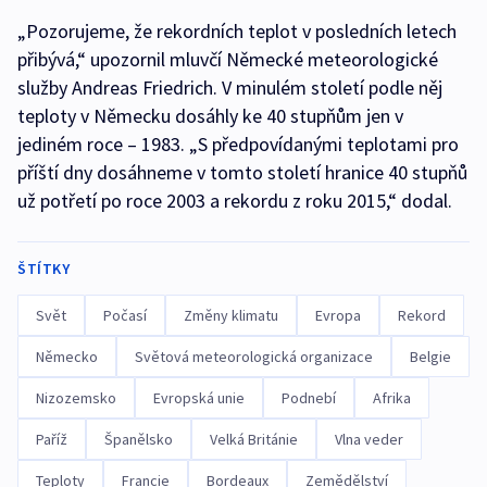
„Pozorujeme, že rekordních teplot v posledních letech
přibývá,“ upozornil mluvčí Německé meteorologické
služby Andreas Friedrich. V minulém století podle něj
teploty v Německu dosáhly ke 40 stupňům jen v
jediném roce – 1983. „S předpovídanými teplotami pro
příští dny dosáhneme v tomto století hranice 40 stupňů
už potřetí po roce 2003 a rekordu z roku 2015,“ dodal.
ŠTÍTKY
Svět
Počasí
Změny klimatu
Evropa
Rekord
Německo
Světová meteorologická organizace
Belgie
Nizozemsko
Evropská unie
Podnebí
Afrika
Paříž
Španělsko
Velká Británie
Vlna veder
Teploty
Francie
Bordeaux
Zemědělství