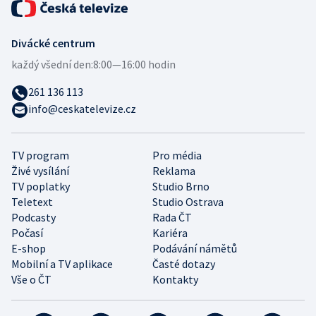
Divácké centrum
každý všední den:
8:00—16:00 hodin
261 136 113
info@ceskatelevize.cz
TV program
Pro média
Živé vysílání
Reklama
TV poplatky
Studio Brno
Teletext
Studio Ostrava
Podcasty
Rada ČT
Počasí
Kariéra
E-shop
Podávání námětů
Mobilní a TV aplikace
Časté dotazy
Vše o ČT
Kontakty