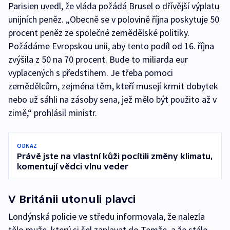
Parisien uvedl, že vláda požádá Brusel o dřívější výplatu
unijních peněz. „Obecně se v polovině října poskytuje 50
procent peněz ze společné zemědělské politiky.
Požádáme Evropskou unii, aby tento podíl od 16. října
zvýšila z 50 na 70 procent. Bude to miliarda eur
vyplacených s předstihem. Je třeba pomoci
zemědělcům, zejména těm, kteří musejí krmit dobytek
nebo už sáhli na zásoby sena, jež mělo být použito až v
zimě,“ prohlásil ministr.
ODKAZ
Právě jste na vlastní kůži pocítili změny klimatu,
komentují vědci vlnu veder
V Británii utonuli plavci
Londýnská policie ve středu informovala, že nalezla
tělo muže, který si šel zaplavat do Temže, a že stále