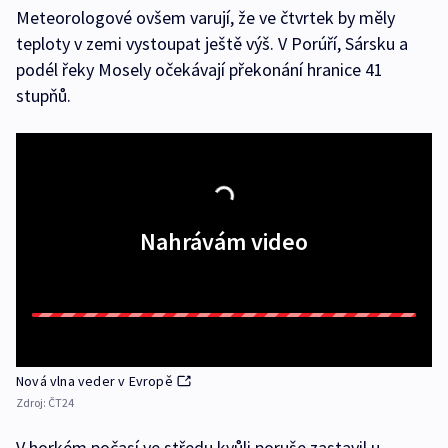
Meteorologové ovšem varují, že ve čtvrtek by měly
teploty v zemi vystoupat ještě výš. V Porúří, Sársku a
podél řeky Mosely očekávají překonání hranice 41
stupňů.
Nahrávám video
Nová vlna veder v Evropě
Zdroj:
ČT24
V horkém počasí ve středu kvůli poruše zastavil u