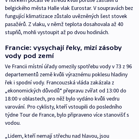
belgického města Halle vlak Eurostar. V soupravách bez
fungující klimatizace zůstalo uvězněných šest stovek
pasažérů. Z vlaku, v němž teplota dosahovala až 40
stupňů, mohli vystoupit až po dvou hodinách.
Francie: vysychají řeky, mizí zásoby
vody pod zemí
Ve Francii místní úřady omezily spotřebu vody v 73 z 96
departementů země kvůli výraznému poklesu hladiny
řek i spodní vody. Francouzská vláda zakázala z
„ekonomických důvodů“ přepravu zvířat od 13:00 do
18:00 v oblastech, pro něž bylo vydáno kvůli vedru
varování. Pro cyklisty, kteří vstoupili do posledního
týdne Tour de France, bylo připraveno více stanovišť s
vodou.
„Lidem, kteří nemají střechu nad hlavou, jsou