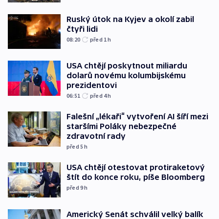
Ruský útok na Kyjev a okolí zabil
čtyři lidi
08:20
před 1
h
USA chtějí poskytnout miliardu
dolarů novému kolumbijskému
prezidentovi
06:51
před 4
h
Falešní „lékaři“ vytvoření AI šíří mezi
staršími Poláky nebezpečné
zdravotní rady
před 5
h
USA chtějí otestovat protiraketový
štít do konce roku, píše Bloomberg
před 9
h
Americký Senát schválil velký balík