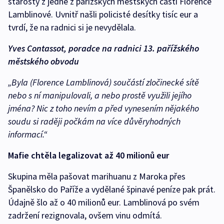
starosty z jedné z pařížských městských částí Florence
Lamblinové. Uvnitř našli policisté desítky tisíc eur a
tvrdí, že na radnici si je nevydělala.
Yves Contassot, poradce na radnici 13. pařížského
městského obvodu
„Byla (Florence Lamblinová) součástí zločinecké sítě
nebo s ní manipulovali, a nebo prostě využili jejího
jména? Nic z toho nevím a před vynesením nějakého
soudu si raději počkám na více důvěryhodných
informací.“
Mafie chtěla legalizovat až 40 milionů eur
Skupina měla pašovat marihuanu z Maroka přes
Španělsko do Paříže a vydělané špinavé peníze pak prát.
Údajně šlo až o 40 milionů eur. Lamblinová po svém
zadržení rezignovala, ovšem vinu odmítá.