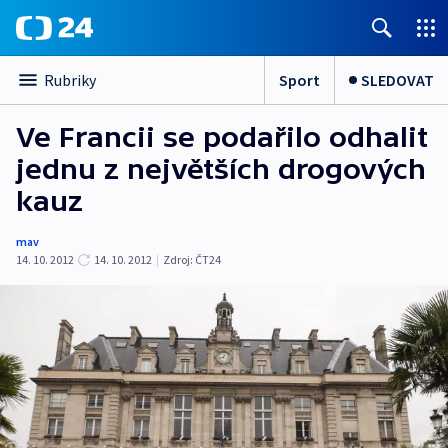
Sport
SLEDOVAT
Rubriky
Ve Francii se podařilo odhalit
jednu z největších drogových
kauz
mav
14. 10. 2012
14. 10. 2012
|
Zdroj:
ČT24