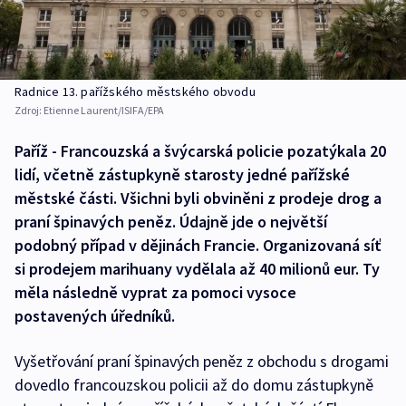
Radnice 13. pařížského městského obvodu
Zdroj:
Etienne Laurent/ISIFA/EPA
Paříž - Francouzská a švýcarská policie pozatýkala 20
lidí, včetně zástupkyně starosty jedné pařížské
městské části. Všichni byli obviněni z prodeje drog a
praní špinavých peněz. Údajně jde o největší
podobný případ v dějinách Francie. Organizovaná síť
si prodejem marihuany vydělala až 40 milionů eur. Ty
měla následně vyprat za pomoci vysoce
postavených úředníků.
Vyšetřování praní špinavých peněz z obchodu s drogami
dovedlo francouzskou policii až do domu zástupkyně