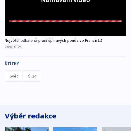
Největší odhalené praní špinavých peněz ve Francii
Zdroj:
ČT24
ŠTÍTKY
Svět
ČT24
Výběr redakce