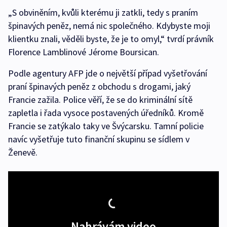
„S obviněním, kvůli kterému ji zatkli, tedy s praním
špinavých peněz, nemá nic společného. Kdybyste moji
klientku znali, věděli byste, že je to omyl,“ tvrdí právník
Florence Lamblinové Jérome Boursican.
Podle agentury AFP jde o největší případ vyšetřování
praní špinavých peněz z obchodu s drogami, jaký
Francie zažila. Police věří, že se do kriminální sítě
zapletla i řada vysoce postavených úředníků. Kromě
Francie se zatýkalo taky ve Švýcarsku. Tamní policie
navíc vyšetřuje tuto finanční skupinu se sídlem v
Ženevě.
Nahrávám video