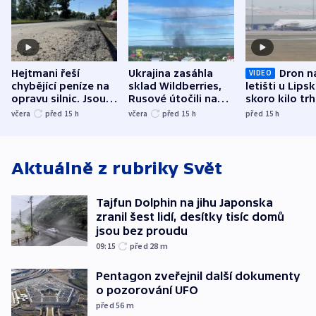
Hejtmani řeší
Ukrajina zasáhla
Dron n
VIDEO
chybějící peníze na
sklad Wildberries,
letišti u Lips
opravu silnic. Jsou
Rusové útočili na
skoro kilo trh
nenárokové, namítá
trh, hasiče či
indicie ukazuj
včera
před 15
h
včera
před 15
h
před 15
h
ministerstvo
stadion
Rusko
Aktuálně z rubriky
Svět
Tajfun Dolphin na jihu Japonska
zranil šest lidí, desítky tisíc domů
jsou bez proudu
09:15
před 28
m
Pentagon zveřejnil další dokumenty
o pozorování UFO
před 56
m