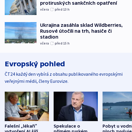
protiruských sankčních opatření
včera
před 13
h
Ukrajina zasáhla sklad Wildberries,
Rusové útočili na trh, hasiče či
stadion
včera
před 15
h
Evropský pohled
ČT24 každý den vybírá z obsahu publikovaného evropskými
veřejnými médii, členy Eurovize.
Falešní „lékaři“
Spekulace o
Pobyt u vodn
vytvoření AI šíří
přímém ruském
ploch zvyšuje