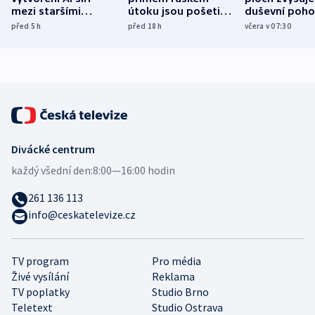
mezi staršími
útoku jsou pošetilé,
duševní poho
Poláky nebezpečné
míní estonský
ukázala
před 5
h
před 18
h
včera v 07:30
zdravotní rady
bezpečnostní
mezinárodní 
expert
Divácké centrum
každý všední den:
8:00—16:00 hodin
261 136 113
info@ceskatelevize.cz
TV program
Pro média
Živé vysílání
Reklama
TV poplatky
Studio Brno
Teletext
Studio Ostrava