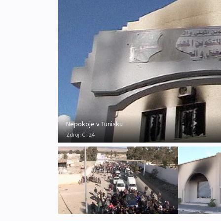
Nepokoje v Tunisku
Zdroj:
ČT24