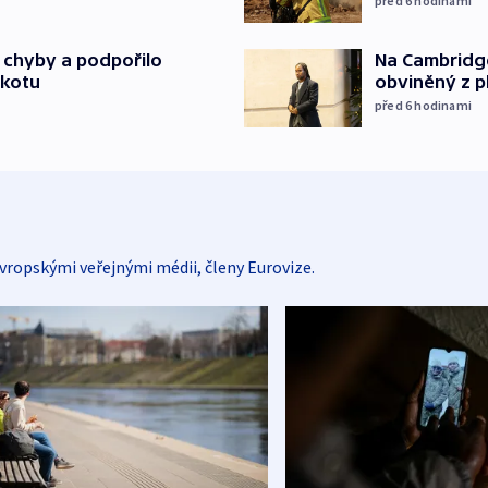
před 6
hodinami
Na Cambridge
a chyby a podpořilo
obviněný z p
jkotu
před 6
hodinami
vropskými veřejnými médii, členy Eurovize.