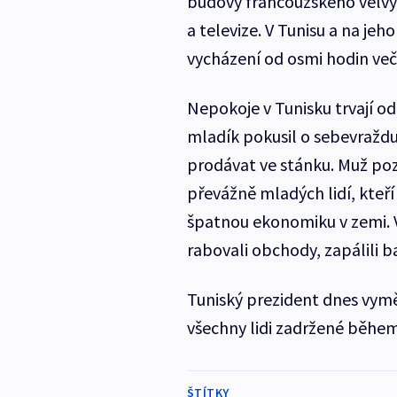
budovy francouzského velvysl
a televize. V Tunisu a na je
vycházení od osmi hodin veče
Nepokoje v Tunisku trvají od
mladík pokusil o sebevražd
prodávat ve stánku. Muž poz
převážně mladých lidí, kteř
špatnou ekonomiku v zemi. 
rabovali obchody, zapálili ban
Tuniský prezident dnes vyměn
všechny lidi zadržené běhe
ŠTÍTKY