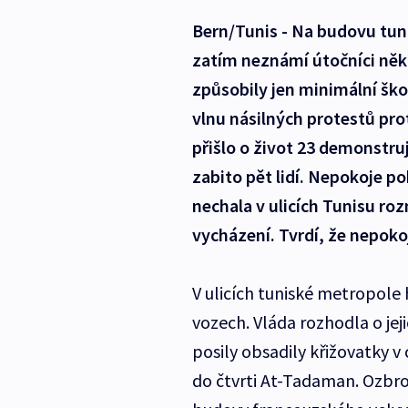
Bern/Tunis - Na budovu tun
zatím neznámí útočníci někol
způsobily jen minimální ško
vlnu násilných protestů pro
přišlo o život 23 demonstru
zabito pět lidí. Nepokoje po
nechala v ulicích Tunisu ro
vycházení. Tvrdí, že nepoko
V ulicích tuniské metropole 
vozech. Vláda rozhodla o je
posily obsadily křižovatky v 
do čtvrti At-Tadaman. Ozbroj