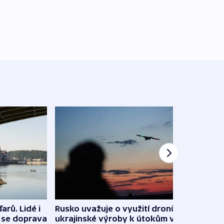
arů. Lidé i
Rusko uvažuje o využití dronů
VIDEO
e se doprava
ukrajinské výroby k útokům v
při 