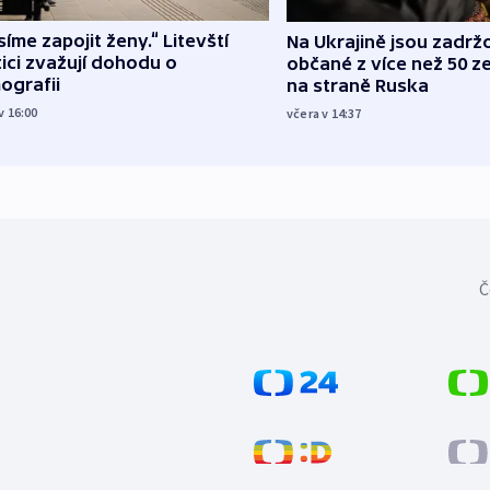
íme zapojit ženy.“ Litevští
Na Ukrajině jsou zadrž
tici zvažují dohodu o
občané z více než 50 ze
ografii
na straně Ruska
v 16:00
včera v 14:37
Č