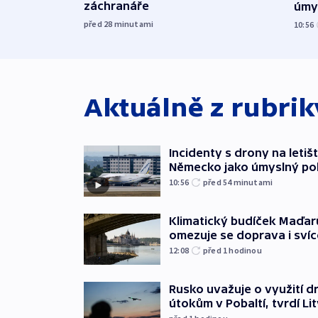
záchranáře
úmy
exp
před 28
minutami
10:56
Aktuálně z rubri
Incidenty s drony na letišt
Německo jako úmyslný po
10:56
před 54
minutami
Klimatický budíček Maďarů.
omezuje se doprava i svíc
12:08
před 1
hodinou
Rusko uvažuje o využití d
útokům v Pobaltí, tvrdí Li