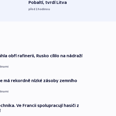
Pobaltí, tvrdí Litva
před 1
před 1
hodinou
hla obří rafinerii, Rusko cílilo na nádraží
dinami
ie má rekordně nízké zásoby zemního
dinami
technika. Ve Francii spolupracují hasiči z
í