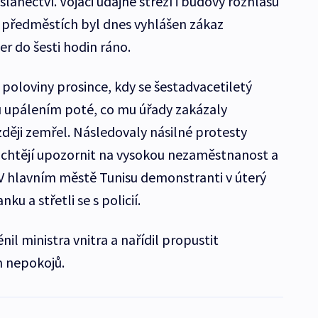
anectví. Vojáci údajně střeží i budovy rozhlasu
ho předměstích byl dnes vyhlášen zákaz
r do šesti hodin ráno.
 poloviny prosince, kdy se šestadvacetiletý
u upálením poté, co mu úřady zakázaly
ději zemřel. Následovaly násilné protesty
í chtějí upozornit na vysokou nezaměstnanost a
V hlavním městě Tunisu demonstranti v úterý
ku a střetli se s policií.
il ministra vnitra a nařídil propustit
m nepokojů.