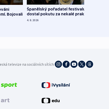
Španělský pořadatel festivalu
ováni
Lesn
dostal pokutu za nekalé praktiky
mí. Bojovali
dopa
zdrav
4. 8. 2026
4. 8. 20
eská televize na sociálních sítích: