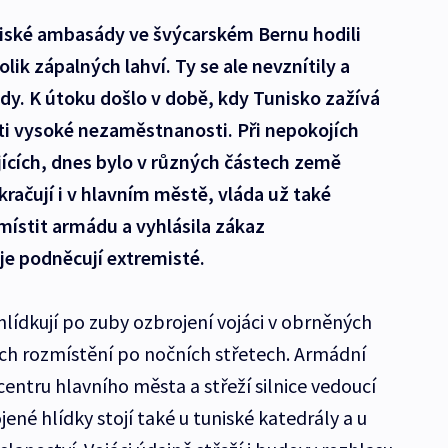
iské ambasády ve švýcarském Bernu hodili
ik zápalných lahví. Ty se ale nevznítily a
dy. K útoku došlo v době, kdy Tunisko zažívá
ti vysoké nezaměstnanosti. Při nepokojích
jících, dnes bylo v různých částech země
kračují i v hlavním městě, vláda už také
zmístit armádu a vyhlásila zákaz
je podněcují extremisté.
hlídkují po zuby ozbrojení vojáci v obrněných
jich rozmístění po nočních střetech. Armádní
centru hlavního města a střeží silnice vedoucí
ené hlídky stojí také u tuniské katedrály a u