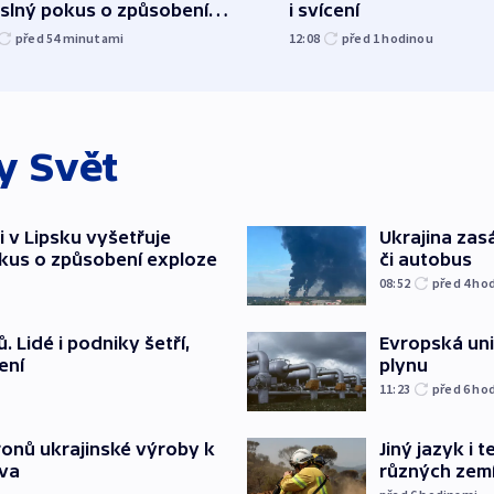
slný pokus o způsobení
i svícení
loze
před 54
minutami
12:08
před 1
hodinou
ky
Svět
i v Lipsku vyšetřuje
Ukrajina zasá
kus o způsobení exploze
či autobus
08:52
před 4
ho
 Lidé i podniky šetří,
Evropská un
ení
plynu
11:23
před 6
ho
ronů ukrajinské výroby k
Jiný jazyk i 
tva
různých zem