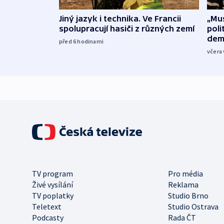
Jiný jazyk i technika. Ve Francii
„Mus
spolupracují hasiči z různých zemí
poli
dem
před 6
hodinami
včera 
TV program
Pro média
Živé vysílání
Reklama
TV poplatky
Studio Brno
Teletext
Studio Ostrava
Podcasty
Rada ČT