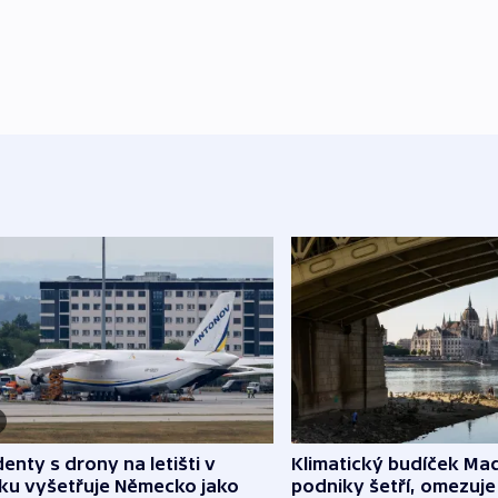
denty s drony na letišti v
Klimatický budíček Maď
sku vyšetřuje Německo jako
podniky šetří, omezuj