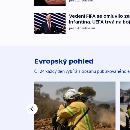
před 1
hodinou
Vedení FIFA se omluvilo z
Infantina. UEFA trvá na bo
před 4
hodinami
Evropský pohled
ČT24 každý den vybírá z obsahu publikovaného e