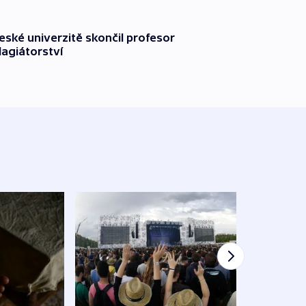
ské univerzitě skončil profesor
lagiátorství