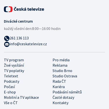
Divácké centrum
každý všední den:
8:00—16:00 hodin
261 136 113
info@ceskatelevize.cz
TV program
Pro média
Živé vysílání
Reklama
TV poplatky
Studio Brno
Teletext
Studio Ostrava
Podcasty
Rada ČT
Počasí
Kariéra
E-shop
Podávání námětů
Mobilní a TV aplikace
Časté dotazy
Vše o ČT
Kontakty