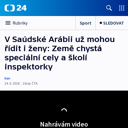
Sport
SLEDOVAT
Rubriky
V Saúdské Arábii už mohou
řídit i ženy: Země chystá
speciální cely a školí
inspektorky
ban
24. 6. 2018
|
Zdroj:
ČTK
Nahrávám video