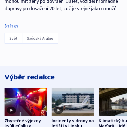
mohou mít ženy po dovršení 18 let, vozidel hromadné
dopravy po dosažení 20 let, což je stejné jako u mužů.
ŠTÍTKY
Svět
Saúdská Arábie
Výběr redakce
Zbytečné výjezdy
Incidenty s drony na
Klimatický b
kvůli eCallu a
letišti v Lipsku
Maďarů. Lidé 