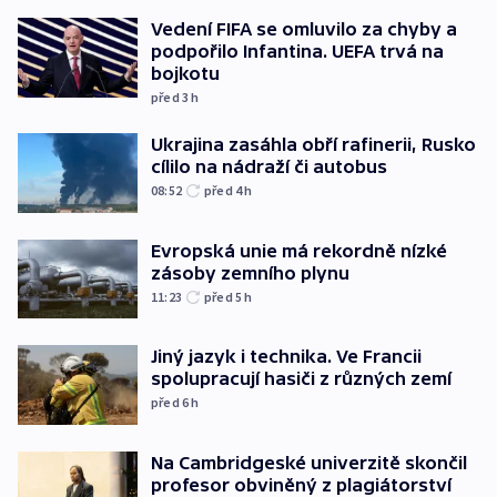
Vedení FIFA se omluvilo za chyby a
podpořilo Infantina. UEFA trvá na
bojkotu
před 3
h
Ukrajina zasáhla obří rafinerii, Rusko
cílilo na nádraží či autobus
08:52
před 4
h
Evropská unie má rekordně nízké
zásoby zemního plynu
11:23
před 5
h
Jiný jazyk i technika. Ve Francii
spolupracují hasiči z různých zemí
před 6
h
Na Cambridgeské univerzitě skončil
profesor obviněný z plagiátorství