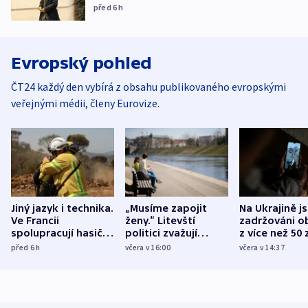
před 6
h
Evropský pohled
ČT24 každý den vybírá z obsahu publikovaného evropskými
veřejnými médii, členy Eurovize.
Jiný jazyk i technika.
„Musíme zapojit
Na Ukrajině j
Ve Francii
ženy.“ Litevští
zadržováni o
spolupracují hasiči z
politici zvažují
z více než 50 
různých zemí
dohodu o
Bojovali na s
před 6
h
včera v 16:00
včera v 14:37
demografii
Ruska