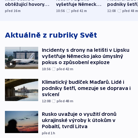
obtěžující hovory
vyšetřuje Německo
podniky šetří
zdržují záchranáře
jako úmyslný pokus
omezuje se d
před 16
m
10:56
před 42
m
12:08
před 48
o způsobení
i svícení
exploze
Aktuálně z rubriky
Svět
Incidenty s drony na letišti v Lipsku
vyšetřuje Německo jako úmyslný
pokus o způsobení exploze
10:56
před 42
m
Klimatický budíček Maďarů. Lidé i
podniky šetří, omezuje se doprava i
svícení
12:08
před 48
m
Rusko uvažuje o využití dronů
ukrajinské výroby k útokům v
Pobaltí, tvrdí Litva
před 1
h