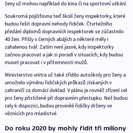
ženy už mohou například do kina či na sportovní utkání.
Soukromá pojišťovna teď školí ženy inspektorky, které
budou řešit dopravní nehody řidiček. Čtvrtečního
předání diplomů dopravních inspektorek se zúčastnilo
40 žen. Přišly v černých abájích a některé měly i
zahalenou tvář. Zatím není jasné, kdy inspektorky
začnou pracovat a jak si poradí v situacích, kdy budou
muset pracovat i v přítomnosti mužů.
Ministerstvo vnitra už také zřídilo autoškoly pro ženy a
umožnilo výměnu řidičských průkazů získaných v
zahraničí za domácí doklad. V plánu je rovněž zřízení cel
pro ženy přistižené při dopravním přestupku. Než budou
cely k dispozici, budou provinilé řidičky drženy ve
věznicích pro mladistvé.
Do roku 2020 by mohly řídit tři miliony