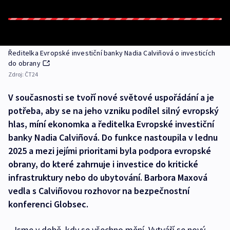
Ředitelka Evropské investiční banky Nadia Calviñová o investicích
do obrany
Zdroj:
ČT24
V současnosti se tvoří nové světové uspořádání a je
potřeba, aby se na jeho vzniku podílel silný evropský
hlas, míní ekonomka a ředitelka Evropské investiční
banky Nadia Calviñová. Do funkce nastoupila v lednu
2025 a mezi jejími prioritami byla podpora evropské
obrany, do které zahrnuje i investice do kritické
infrastruktury nebo do ubytování. Barbora Maxová
vedla s Calviñovou rozhovor na bezpečnostní
konferenci Globsec.
„Jsme v době, kdy se všechno mění. Vytváří se nový