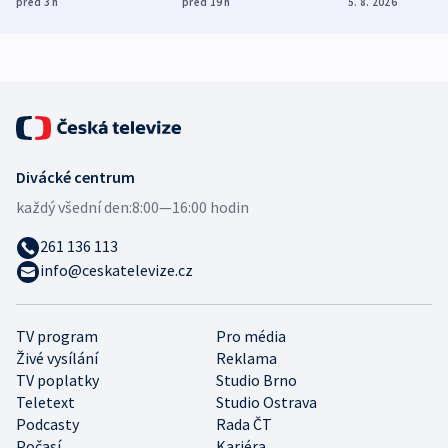
před 3
h
před 19
h
5. 8. 2026
mezinárodní studie
demografii
Divácké centrum
každý všední den:
8:00—16:00 hodin
261 136 113
info@ceskatelevize.cz
TV program
Pro média
Živé vysílání
Reklama
TV poplatky
Studio Brno
Teletext
Studio Ostrava
Podcasty
Rada ČT
Počasí
Kariéra