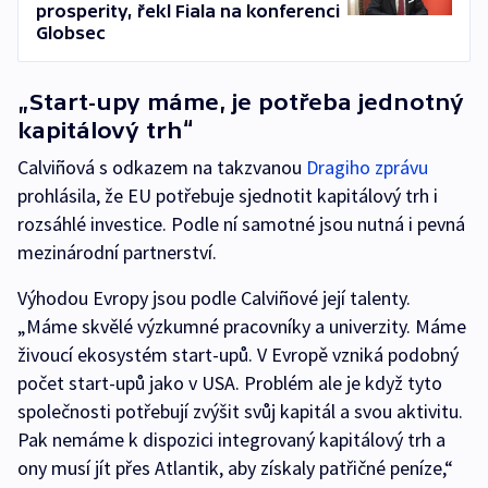
prosperity, řekl Fiala na konferenci
Globsec
„Start-upy máme, je potřeba jednotný
kapitálový trh“
Calviñová s odkazem na takzvanou
Dragiho zprávu
prohlásila, že EU potřebuje sjednotit kapitálový trh i
rozsáhlé investice. Podle ní samotné jsou nutná i pevná
mezinárodní partnerství.
Výhodou Evropy jsou podle Calviñové její talenty.
„Máme skvělé výzkumné pracovníky a univerzity. Máme
živoucí ekosystém start-upů. V Evropě vzniká podobný
počet start-upů jako v USA. Problém ale je když tyto
společnosti potřebují zvýšit svůj kapitál a svou aktivitu.
Pak nemáme k dispozici integrovaný kapitálový trh a
ony musí jít přes Atlantik, aby získaly patřičné peníze,“