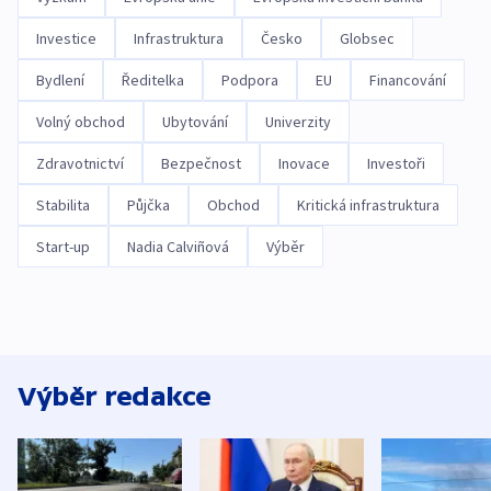
Investice
Infrastruktura
Česko
Globsec
Bydlení
Ředitelka
Podpora
EU
Financování
Volný obchod
Ubytování
Univerzity
Zdravotnictví
Bezpečnost
Inovace
Investoři
Stabilita
Půjčka
Obchod
Kritická infrastruktura
Start-up
Nadia Calviñová
Výběr
Výběr redakce