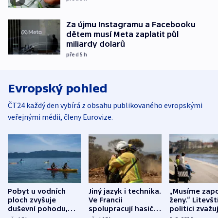
Za újmu Instagramu a Facebooku
dětem musí Meta zaplatit půl
miliardy dolarů
před 5
h
Evropský pohled
ČT24 každý den vybírá z obsahu publikovaného evropskými
veřejnými médii, členy Eurovize.
Pobyt u vodních
Jiný jazyk i technika.
„Musíme zapo
ploch zvyšuje
Ve Francii
ženy.“ Litevšt
duševní pohodu,
spolupracují hasiči z
politici zvažuj
ukázala
různých zemí
dohodu o