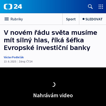
Sport
SLEDOVAT
Rubriky
V novém řádu světa musíme
mít silný hlas, říká šéfka
Evropské investiční banky
Václav Podlešák
13. 6. 2025
|
Zdroj:
ČT24
Nahrávám video