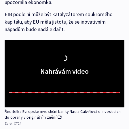
upozornila ekonomka.
EIB podle ní může být katalyzátorem soukromého
kapitálu, aby EU měla jistotu, že se inovativním
nápadům bude nadále dařit.
Nahrávám video
Ředitelka Evropské investiční banky Nadia Calviñová o investicích
do obrany v originálním znění
Zdroj:
ČT24