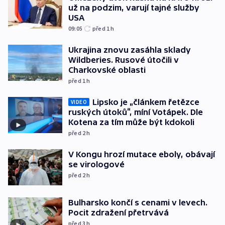
už na podzim, varují tajné služby
USA
09:05
před 1
h
Ukrajina znovu zasáhla sklady
Wildberies. Rusové útočili v
Charkovské oblasti
před 1
h
Lipsko je „článkem řetězce
VIDEO
ruských útoků“, míní Votápek. Dle
Kotena za tím může být kdokoli
před 2
h
V Kongu hrozí mutace eboly, obávají
se virologové
před 2
h
Bulharsko končí s cenami v levech.
Pocit zdražení přetrvává
před 3
h