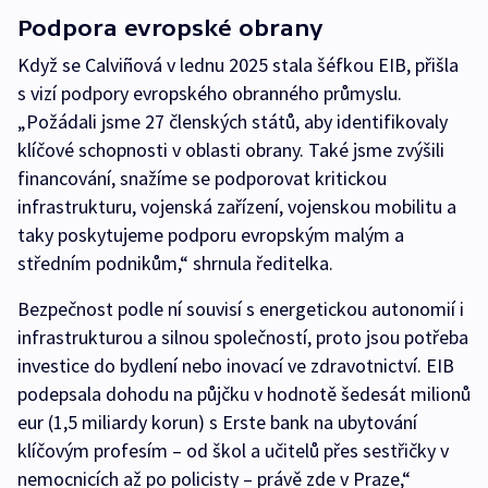
Podpora evropské obrany
Když se Calviñová v lednu 2025 stala šéfkou EIB, přišla
s vizí podpory evropského obranného průmyslu.
„Požádali jsme 27 členských států, aby identifikovaly
klíčové schopnosti v oblasti obrany. Také jsme zvýšili
financování, snažíme se podporovat kritickou
infrastrukturu, vojenská zařízení, vojenskou mobilitu a
taky poskytujeme podporu evropským malým a
středním podnikům,“ shrnula ředitelka.
Bezpečnost podle ní souvisí s energetickou autonomií i
infrastrukturou a silnou společností, proto jsou potřeba
investice do bydlení nebo inovací ve zdravotnictví. EIB
podepsala dohodu na půjčku v hodnotě šedesát milionů
eur (1,5 miliardy korun) s Erste bank na ubytování
klíčovým profesím – od škol a učitelů přes sestřičky v
nemocnicích až po policisty – právě zde v Praze,“