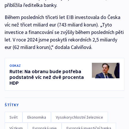
přiblížila ředitelka banky.
Během posledních třiceti let EIB investovala do Česka
víc než třicet miliard eur (743 miliard korun). „Tyto
investice a financování se zvýšily během posledních pěti
let. V roce 2024 jsme poskytli rekordních 2,5 miliardy
eur (62 miliard korun),“ dodala Calviñová.
ODKAZ
Rutte: Na obranu bude potřeba
podstatně víc než dvě procenta
HDP
ŠTÍTKY
Svět
Ekonomika
Vysokorychlostní železnice
Výzkum
Evropská unie
Evropská investiční banka