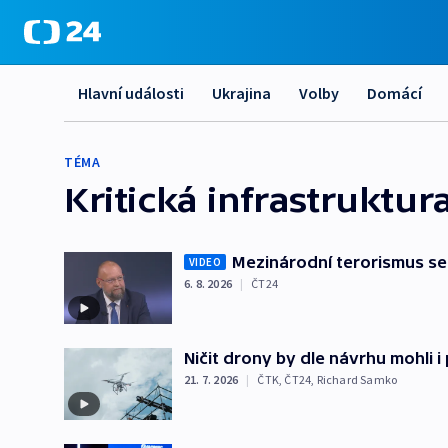
Hlavní události
Ukrajina
Volby
Domácí
TÉMA
Kritická infrastruktur
Mezinárodní terorismus se
VIDEO
6. 8. 2026
|
ČT24
Ničit drony by dle návrhu mohli i 
21. 7. 2026
|
ČTK
,
ČT24
,
Richard Samko