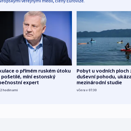
vropskými veřejnými médii, členy Eurovize.
kulace o přímém ruském útoku
Pobyt u vodních ploch 
 pošetilé, míní estonský
duševní pohodu, ukáza
pečnostní expert
mezinárodní studie
22
hodinami
včera v 07:30