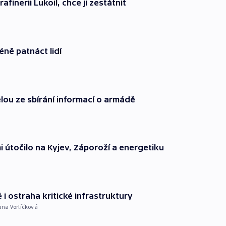
finerii Lukoil, chce ji zestátnit
ně patnáct lidí
elou ze sbírání informací o armádě
 útočilo na Kyjev, Záporoží a energetiku
i ostraha kritické infrastruktury
na Vorlíčková