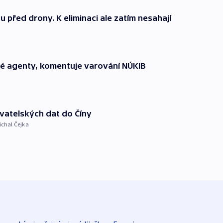
 před drony. K eliminaci ale zatím nesahají
vé agenty, komentuje varování NÚKIB
ivatelských dat do Číny
ichal Čejka