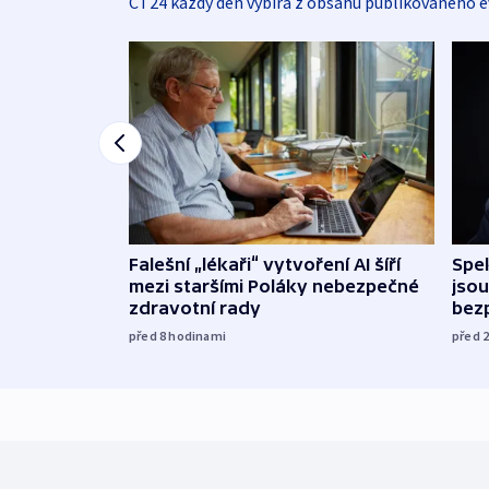
ČT24 každý den vybírá z obsahu publikovaného e
Falešní „lékaři“ vytvoření AI šíří
Spe
mezi staršími Poláky nebezpečné
jsou
zdravotní rady
bez
před 8
hodinami
před 