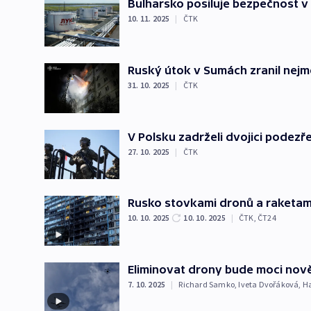
Bulharsko posiluje bezpečnost v ra
10. 11. 2025
|
ČTK
Ruský útok v Sumách zranil nejmé
31. 10. 2025
|
ČTK
V Polsku zadrželi dvojici podezř
27. 10. 2025
|
ČTK
Rusko stovkami dronů a raketami
10. 10. 2025
10. 10. 2025
|
ČTK
,
ČT24
Eliminovat drony bude moci nově 
7. 10. 2025
|
Richard Samko
,
Iveta Dvořáková
,
Ha