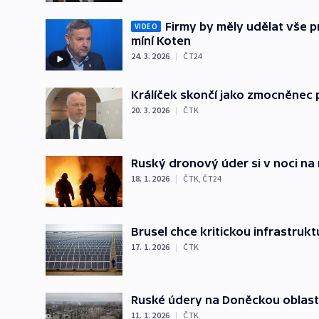
Firmy by měly udělat vše 
VIDEO
míní Koten
24. 3. 2026
|
ČT24
Králíček skončí jako zmocněnec p
20. 3. 2026
|
ČTK
Ruský dronový úder si v noci na 
18. 1. 2026
|
ČTK
,
ČT24
Brusel chce kritickou infrastrukt
17. 1. 2026
|
ČTK
Ruské údery na Doněckou oblast n
11. 1. 2026
|
ČTK