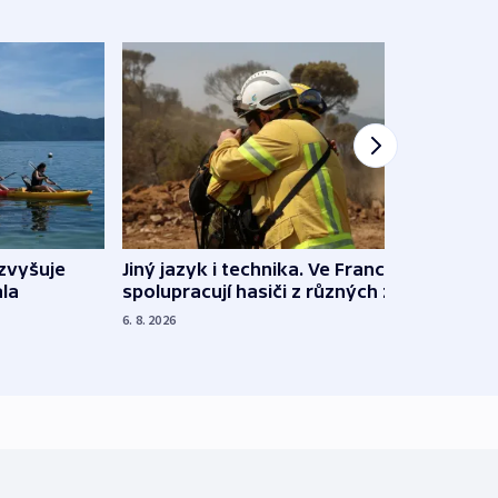
Jiný jazyk i technika. Ve Francii
zvyšuje
„Musí
spolupracují hasiči z různých zemí
la
polit
demo
6. 8. 2026
5. 8. 20