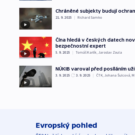
Chráněné subjekty budují ochranu
21. 9. 2025
|
Richard Samko
Čína hledá v českých datech no
bezpečnostní expert
5. 9. 2025
|
Tomáš Karlík
,
Jaroslav Zoula
NÚKIB varoval před posíláním už
3. 9. 2025
3. 9. 2025
|
ČTK
,
Johana Šulcová
,
M
Evropský pohled