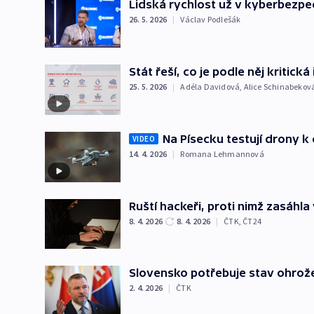
Lidská rychlost už v kyberbezpe
26. 5. 2026
|
Václav Podlešák
Stát řeší, co je podle něj kritick
25. 5. 2026
|
Adéla Davidová
,
Alice Schinabekov
Na Písecku testují drony k 
VIDEO
14. 4. 2026
|
Romana Lehmannová
Ruští hackeři, proti nimž zasáhl
8. 4. 2026
8. 4. 2026
|
ČTK
,
ČT24
Slovensko potřebuje stav ohrože
2. 4. 2026
|
ČTK