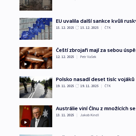
EU uvalila další sankce kvůli ru
15. 12. 2025
15. 12. 2025
|
ČTK
Čeští zbrojaři mají za sebou úsp
12. 12. 2025
|
Petr Vašek
Polsko nasadí deset tisíc vojáků 
19. 11. 2025
19. 11. 2025
|
ČTK
Austrálie viní Čínu z množících 
13. 11. 2025
|
Jakob Kindl