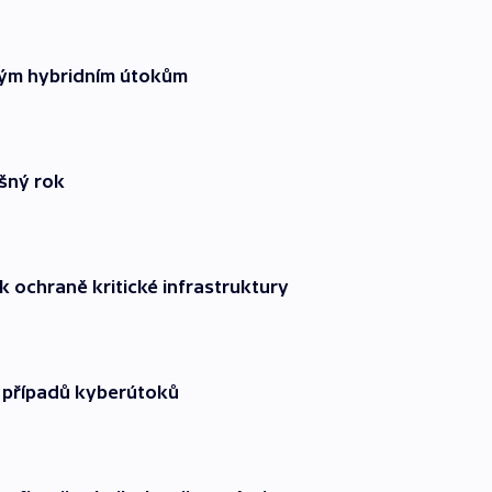
ským hybridním útokům
ěšný rok
k ochraně kritické infrastruktury
se případů kyberútoků