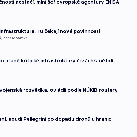
čnosti nestačí, míní šéf evropské agentury ENISA
á infrastruktura. Tu čekají nové povinnosti
á
,
Richard Samko
ochraně kritické infrastruktury či záchraně lidí
a vojenská rozvědka, ovládli podle NÚKIB routery
ní, soudí Pellegrini po dopadu dronů u hranic