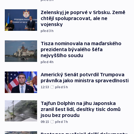
Zelenskyj je poprvé v Srbsku. Země
chtějí spolupracovat, ale ne
vojensky
před 3
h
Tisza nominovala na maďarského
prezidenta bývalého šéfa
nejvyššího soudu
před 4
h
Americký Senát potvrdil Trumpova
právníka jako ministra spravedlnosti
12:53
před 5
h
Tajfun Dolphin na jihu Japonska
zranil šest lidí, desítky tisíc domů
jsou bez proudu
09:15
před 7
h