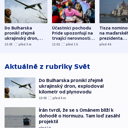
Do Bulharska
Účastníci pochodu
Tisza nomino
pronikl zřejmě
Pride upozorňují na
na maďarské
ukrajinský dron,
trvající nerovnosti i
prezidenta
explodoval kilometr
společenskou
bývalého šéf
13:05
před 3
m
12:02
před 1
h
před 4
h
od plynovodu
atmosféru
nejvyššího s
Aktuálně z rubriky
Svět
Do Bulharska pronikl zřejmě
ukrajinský dron, explodoval
kilometr od plynovodu
13:05
před 3
m
Írán tvrdí, že se s Ománem blíží k
dohodě o Hormuzu. Tam loď zasáhl
projektil
před 1
h