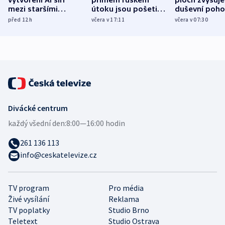
vytvoření AI šíří
přímém ruském
ploch zvyšuje
mezi staršími
útoku jsou pošetilé,
duševní poho
Poláky nebezpečné
míní estonský
ukázala
před 12
h
včera v 17:11
včera v 07:30
zdravotní rady
bezpečnostní
mezinárodní 
expert
Divácké centrum
každý všední den:
8:00—16:00 hodin
261 136 113
info@ceskatelevize.cz
TV program
Pro média
Živé vysílání
Reklama
TV poplatky
Studio Brno
Teletext
Studio Ostrava