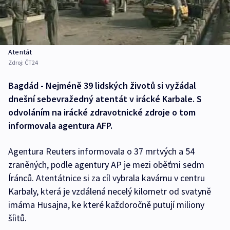
Atentát
Zdroj:
ČT24
Bagdád - Nejméně 39 lidských životů si vyžádal
dnešní sebevražedný atentát v irácké Karbale. S
odvoláním na irácké zdravotnické zdroje o tom
informovala agentura AFP.
Agentura Reuters informovala o 37 mrtvých a 54
zraněných, podle agentury AP je mezi oběťmi sedm
Íránců. Atentátnice si za cíl vybrala kavárnu v centru
Karbaly, která je vzdálená necelý kilometr od svatyně
imáma Husajna, ke které každoročně putují miliony
šíitů.