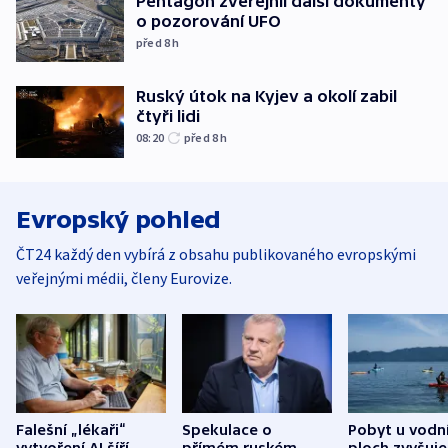
Pentagon zveřejnil další dokumenty
o pozorování UFO
před 8
h
Ruský útok na Kyjev a okolí zabil
čtyři lidi
08:20
před 8
h
Evropský pohled
ČT24 každý den vybírá z obsahu publikovaného evropskými
veřejnými médii, členy Eurovize.
Falešní „lékaři“
Spekulace o
Pobyt u vodn