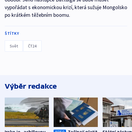
vypořádat s ekonomickou krizí, která sužuje Mongolsko
po krátkém těžebním boomu.
ŠTÍTKY
Svět
ČT24
Výběr redakce
Irsko je „achillovou
Začínají platit
Státní zástu
VIDEO