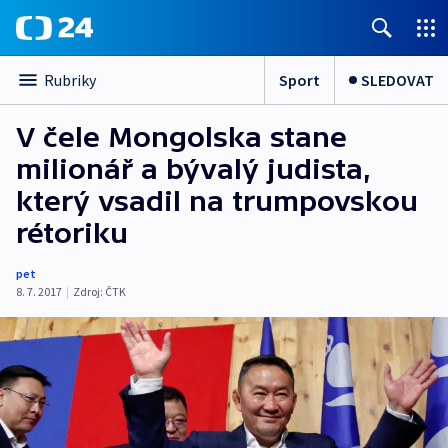
Sport
SLEDOVAT
Rubriky
V čele Mongolska stane
milionář a bývalý judista,
který vsadil na trumpovskou
rétoriku
pet
8. 7. 2017
|
Zdroj:
ČTK