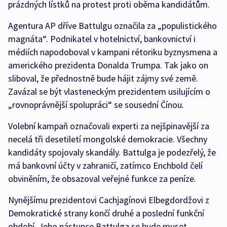
prázdných lístků na protest proti oběma kandidátům.
Agentura AP dříve Battulgu označila za „populistického
magnáta“. Podnikatel v hotelnictví, bankovnictví i
médiích napodoboval v kampani rétoriku byznysmena a
amerického prezidenta Donalda Trumpa. Tak jako on
sliboval, že přednostně bude hájit zájmy své země.
Zavázal se být vlasteneckým prezidentem usilujícím o
„rovnoprávnější spolupráci“ se sousední Čínou.
Volební kampaň označovali experti za nejšpinavější za
necelá tři desetiletí mongolské demokracie. Všechny
kandidáty spojovaly skandály. Battulga je podezřelý, že
má bankovní účty v zahraničí, zatímco Enchbold čelí
obviněním, že obsazoval veřejné funkce za peníze.
Nynějšímu prezidentovi Cachjagínovi Elbegdordžovi z
Demokratické strany končí druhé a poslední funkční
období. Jeho nástupce Battulga se bude muset