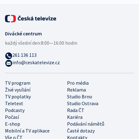
Divácké centrum
každý všední den:
8:00—16:00 hodin
261 136 113
info@ceskatelevize.cz
TV program
Pro média
Živé vysílání
Reklama
TV poplatky
Studio Brno
Teletext
Studio Ostrava
Podcasty
Rada ČT
Počasí
Kariéra
E-shop
Podávání námětů
Mobilní a TV aplikace
Časté dotazy
Vše o ČT
Kontakty