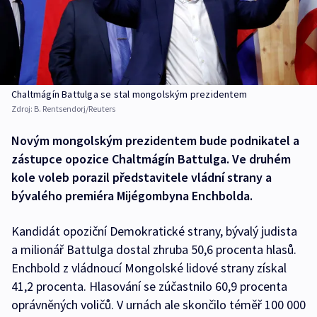
Chaltmágín Battulga se stal mongolským prezidentem
Zdroj:
B. Rentsendorj/Reuters
Novým mongolským prezidentem bude podnikatel a
zástupce opozice Chaltmágín Battulga. Ve druhém
kole voleb porazil představitele vládní strany a
bývalého premiéra Mijégombyna Enchbolda.
Kandidát opoziční Demokratické strany, bývalý judista
a milionář Battulga dostal zhruba 50,6 procenta hlasů.
Enchbold z vládnoucí Mongolské lidové strany získal
41,2 procenta. Hlasování se zúčastnilo 60,9 procenta
oprávněných voličů. V urnách ale skončilo téměř 100 000