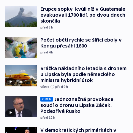
Erupce sopky, kvůli níž v Guatemale
evakuovali 1700 lidí, po dvou dnech
skončila
před 3
h
Počet obětí rychle se šířící eboly v
Kongu přesáhl 1800
před 4
h
Srážka nákladního letadla s dronem
u Lipska byla podle německého
ministra hybridní útok
včera
před 9
h
Jednoznačná provokace,
VIDEO
soudí o dronu u Lipska Žáček.
Podezřívá Rusko
před 12
h
V demokratických primárkách v