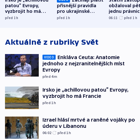
patou“ Evropy,
přísnější pravidla
obžaloval pět 
vyzbrojit ho má
pro ukrajinské
jednu právni
Francie
uprchlíky
osobu v kauz
před 1
h
před 1
h
06:11
před 1
h
Bulovky
Aktuálně z rubriky
Svět
Enkláva Ceuta: Anatomie
VIDEO
jednoho z nejzranitelnějších míst
Evropy
před 4
m
Irsko je „achillovou patou“ Evropy,
vyzbrojit ho má Francie
před 1
h
Izrael hlásí mrtvé a raněné vojáky po
úderu v Libanonu
06:02
před 1
h