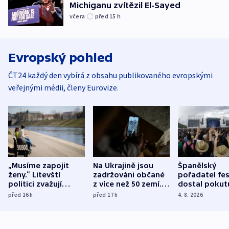
Michiganu zvítězil El-Sayed
včera
před 15
h
Evropský pohled
ČT24 každý den vybírá z obsahu publikovaného evropskými
veřejnými médii, členy Eurovize.
„Musíme zapojit
Na Ukrajině jsou
Španělský
ženy.“ Litevští
zadržováni občané
pořadatel fes
politici zvažují
z více než 50 zemí.
dostal pokut
dohodu o
Bojovali na straně
nekalé prakti
před 16
h
před 17
h
4. 8. 2026
demografii
Ruska