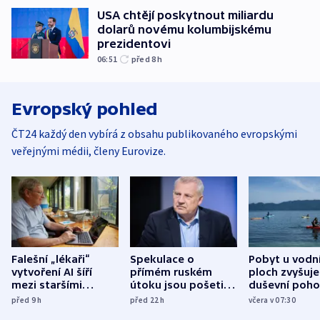
USA chtějí poskytnout miliardu
dolarů novému kolumbijskému
prezidentovi
06:51
před 8
h
Evropský pohled
ČT24 každý den vybírá z obsahu publikovaného evropskými
veřejnými médii, členy Eurovize.
Falešní „lékaři“
Spekulace o
Pobyt u vodn
vytvoření AI šíří
přímém ruském
ploch zvyšuje
mezi staršími
útoku jsou pošetilé,
duševní poho
Poláky nebezpečné
míní estonský
ukázala
před 9
h
před 22
h
včera v 07:30
zdravotní rady
bezpečnostní
mezinárodní 