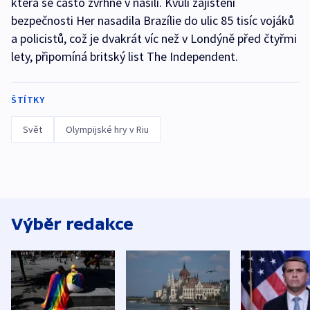
která se často zvrhne v násilí. Kvůli zajištění
bezpečnosti Her nasadila Brazílie do ulic 85 tisíc vojáků
a policistů, což je dvakrát víc než v Londýně před čtyřmi
lety, připomíná britský list The Independent.
ŠTÍTKY
Svět
Olympijské hry v Riu
Výběr redakce