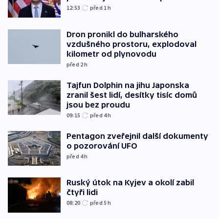
12:53
před 1
h
Dron pronikl do bulharského
vzdušného prostoru, explodoval
kilometr od plynovodu
před 2
h
Tajfun Dolphin na jihu Japonska
zranil šest lidí, desítky tisíc domů
jsou bez proudu
09:15
před 4
h
Pentagon zveřejnil další dokumenty
o pozorování UFO
před 4
h
Ruský útok na Kyjev a okolí zabil
čtyři lidi
08:20
před 5
h