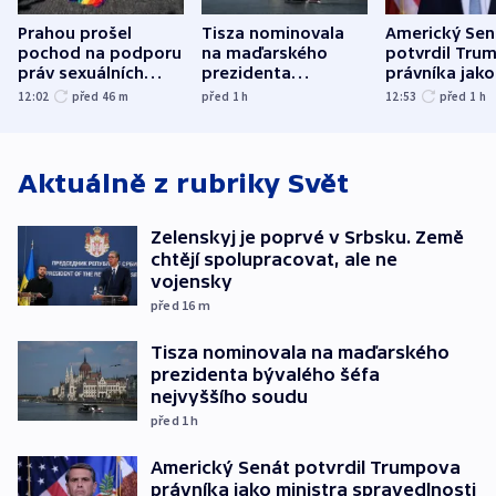
Prahou prošel
Tisza nominovala
Americký Sen
pochod na podporu
na maďarského
potvrdil Tru
práv sexuálních
prezidenta
právníka jako
menšin
bývalého šéfa
ministra
12:02
před 46
m
před 1
h
12:53
před 1
h
nejvyššího soudu
spravedlnost
Aktuálně z rubriky
Svět
Zelenskyj je poprvé v Srbsku. Země
chtějí spolupracovat, ale ne
vojensky
před 16
m
Tisza nominovala na maďarského
prezidenta bývalého šéfa
nejvyššího soudu
před 1
h
Americký Senát potvrdil Trumpova
právníka jako ministra spravedlnosti