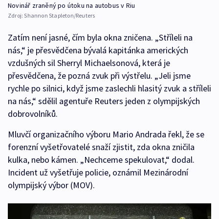
Novinář zraněný po útoku na autobus v Riu
Zdroj:
Shannon Stapleton/Reuters
Zatím není jasné, čím byla okna zničena. „Stříleli na
nás,“ je přesvědčena bývalá kapitánka amerických
vzdušných sil Sherryl Michaelsonová, která je
přesvědčena, že pozná zvuk při výstřelu. „Jeli jsme
rychle po silnici, když jsme zaslechli hlasitý zvuk a stříleli
na nás,“ sdělil agentuře Reuters jeden z olympijských
dobrovolníků.
Mluvčí organizačního výboru Mario Andrada řekl, že se
forenzní vyšetřovatelé snaží zjistit, zda okna zničila
kulka, nebo kámen. „Nechceme spekulovat,“ dodal.
Incident už vyšetřuje policie, oznámil Mezinárodní
olympijský výbor (MOV).