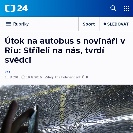
Sport
SLEDOVAT
Rubriky
Útok na autobus s novináři v
Riu: Stříleli na nás, tvrdí
svědci
ket
10. 8. 2016
10. 8. 2016
|
Zdroj:
The Independent
,
ČTK