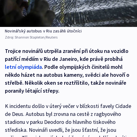
Novinářský autobus v Riu zasáhli útočníci
Zdroj:
Shannon Stapleton/Reuters
Trojice novinářů utrpěla zranění při útoku na vozidlo
patřící médiím v Riu de Janeiro, kde právě probíhá
letní olympiáda
. Podle olympijských činitelů mohl
někdo házet na autobus kameny, svědci ale hovoří o
střelbě. Několik oken se roztříštilo, takže novináře
poranily létající střepy.
K incidentu došlo v úterý večer v blízkosti favely Cidade
de Deus. Autobus byl zrovna na cestě z ragbyového
stadionu v parku Deodoro do hlavního tiskového
střediska. Novináři uvedli, že jsou šťastní, že jsou