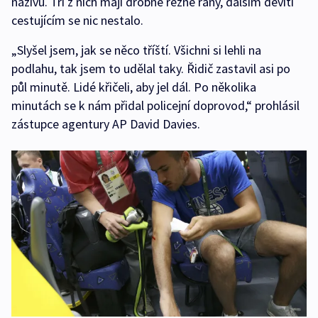
naživu. Tři z nich mají drobné řezné rány, dalším devíti
cestujícím se nic nestalo.
„Slyšel jsem, jak se něco tříští. Všichni si lehli na
podlahu, tak jsem to udělal taky. Řidič zastavil asi po
půl minutě. Lidé křičeli, aby jel dál. Po několika
minutách se k nám přidal policejní doprovod,“ prohlásil
zástupce agentury AP David Davies.