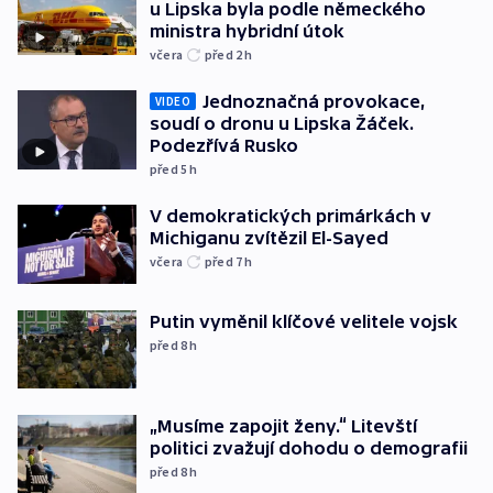
u Lipska byla podle německého
ministra hybridní útok
včera
před 2
h
Jednoznačná provokace,
VIDEO
soudí o dronu u Lipska Žáček.
Podezřívá Rusko
před 5
h
V demokratických primárkách v
Michiganu zvítězil El-Sayed
včera
před 7
h
Putin vyměnil klíčové velitele vojsk
před 8
h
„Musíme zapojit ženy.“ Litevští
politici zvažují dohodu o demografii
před 8
h