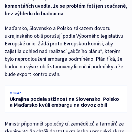
komentářích uvedla, že se problém řeší jen současně,
bez výhledu do budoucna.
Maďarsko, Slovensko a Polsko zákazem dovozu
ukrajinského obilí porušují podle Výborného legislativu
Evropské unie. Žádá proto Evropskou komisi, aby
zajistila dohled nad realizací „akčního plánu“, kterým
bylo neprodloužení embarga podmíněno. Plán říká, že
budou na vývoz obilí stanoveny licenční podmínky a že
bude export kontrolován.
ODKAZ
Ukrajina podala stížnost na Slovensko, Polsko
a Maďarsko kvůli embargu na dovoz obilí
Ministr připomněl společný cíl zemědělců a farmářů ze
skupiny V4, že chtějí dostat ukrajinskou produkci skrze