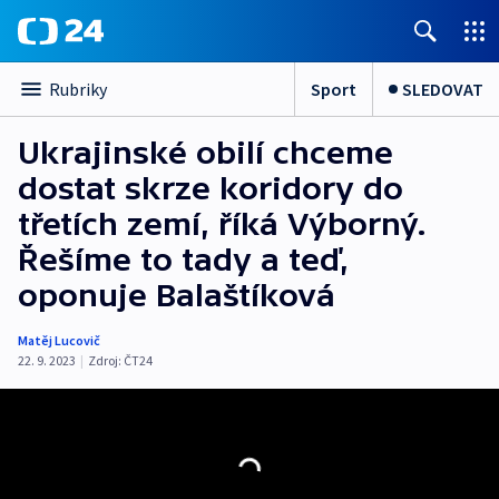
Sport
SLEDOVAT
Rubriky
Ukrajinské obilí chceme
dostat skrze koridory do
třetích zemí, říká Výborný.
Řešíme to tady a teď,
oponuje Balaštíková
Matěj Lucovič
22. 9. 2023
|
Zdroj:
ČT24