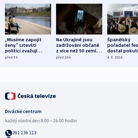
„Musíme zapojit
Na Ukrajině jsou
Španělský
ženy.“ Litevští
zadržováni občané
pořadatel fes
politici zvažují
z více než 50 zemí.
dostal pokut
dohodu o
Bojovali na straně
nekalé prakti
před 8
h
před 10
h
4. 8. 2026
demografii
Ruska
Divácké centrum
každý všední den:
8:00—16:00 hodin
261 136 113