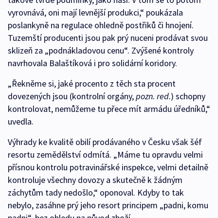
vyrovnává, oni mají levnější produkci,“ poukázala
poslankyně na regulace ohledně postřiků či hnojení.
Tuzemští producenti jsou pak prý nuceni prodávat svou
sklizeň za „podnákladovou cenu“. Zvýšené kontroly
navrhovala Balaštíková i pro solidární koridory.
„Řekněme si, jaké procento z těch sta procent
dovezených jsou (kontrolní orgány,
pozn. red.
) schopny
kontrolovat, nemůžeme tu přece mít armádu úředníků,“
uvedla.
Výhrady ke kvalitě obilí prodávaného v Česku však šéf
resortu zemědělství odmítá. „Máme tu opravdu velmi
přísnou kontrolu potravinářské inspekce, velmi detailně
kontroluje všechny dovozy a skutečně k žádným
záchytům tady nedošlo,“ oponoval. Kdyby to tak
nebylo, zasáhne prý jeho resort principem „padni, komu
padni“, bez ohledu na původ zboží.