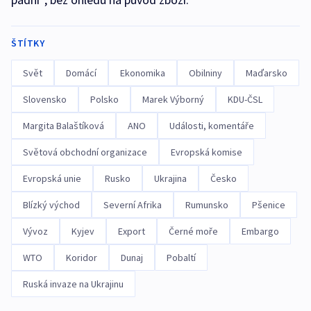
ŠTÍTKY
Svět
Domácí
Ekonomika
Obilniny
Maďarsko
Slovensko
Polsko
Marek Výborný
KDU-ČSL
Margita Balaštíková
ANO
Události, komentáře
Světová obchodní organizace
Evropská komise
Evropská unie
Rusko
Ukrajina
Česko
Blízký východ
Severní Afrika
Rumunsko
Pšenice
Vývoz
Kyjev
Export
Černé moře
Embargo
WTO
Koridor
Dunaj
Pobaltí
Ruská invaze na Ukrajinu