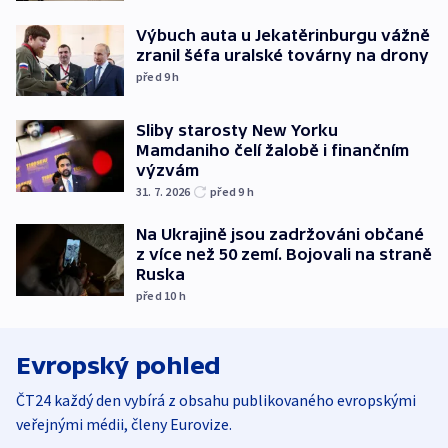
Výbuch auta u Jekatěrinburgu vážně
zranil šéfa uralské továrny na drony
před 9
h
Sliby starosty New Yorku
Mamdaniho čelí žalobě i finančním
výzvám
31. 7. 2026
před 9
h
Na Ukrajině jsou zadržováni občané
z více než 50 zemí. Bojovali na straně
Ruska
před 10
h
Evropský pohled
ČT24 každý den vybírá z obsahu publikovaného evropskými
veřejnými médii, členy Eurovize.