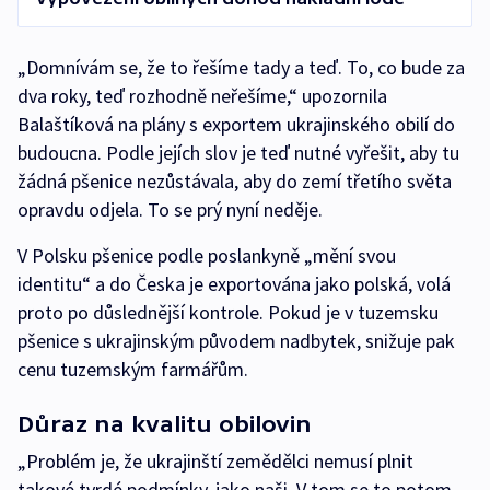
„Domnívám se, že to řešíme tady a teď. To, co bude za
dva roky, teď rozhodně neřešíme,“ upozornila
Balaštíková na plány s exportem ukrajinského obilí do
budoucna. Podle jejích slov je teď nutné vyřešit, aby tu
žádná pšenice nezůstávala, aby do zemí třetího světa
opravdu odjela. To se prý nyní neděje.
V Polsku pšenice podle poslankyně „mění svou
identitu“ a do Česka je exportována jako polská, volá
proto po důslednější kontrole. Pokud je v tuzemsku
pšenice s ukrajinským původem nadbytek, snižuje pak
cenu tuzemským farmářům.
Důraz na kvalitu obilovin
„Problém je, že ukrajinští zemědělci nemusí plnit
takové tvrdé podmínky, jako naši. V tom se to potom