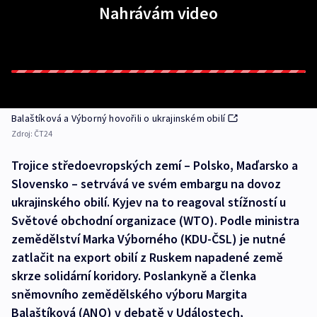
Nahrávám video
Balaštíková a Výborný hovořili o ukrajinském obilí
Zdroj:
ČT24
Trojice středoevropských zemí –⁠ Polsko, Maďarsko a
Slovensko –⁠ setrvává ve svém embargu na dovoz
ukrajinského obilí. Kyjev na to reagoval stížností u
Světové obchodní organizace (WTO). Podle ministra
zemědělství Marka Výborného (KDU-ČSL) je nutné
zatlačit na export obilí z Ruskem napadené země
skrze solidární koridory. Poslankyně a členka
sněmovního zemědělského výboru Margita
Balaštíková (ANO) v debatě v Událostech,