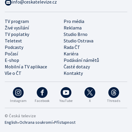
info@ceskatelevize.cz
TV program
Pro média
Živé vysílání
Reklama
TV poplatky
Studio Brno
Teletext
Studio Ostrava
Podcasty
Rada ČT
Počasí
Kariéra
E-shop
Podávání námětů
Mobilní a TV aplikace
Časté dotazy
Vše o ČT
Kontakty
Instagram
Facebook
YouTube
X
Threads
© Česká televize
•
•
English
Ochrana soukromí
Přístupnost