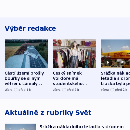
Výběr redakce
Částí území prošly
Český snímek
Srážka nákla
bouřky se silným
Volklore má
letadla s dr
větrem. Lámaly
studentského
Lipska byla p
stromy a poničily
Oscara, zabojuje o
německého mi
včera
před 1
h
včera
před 2
h
včera
před 2
h
střechu
cenu za krátký film
hybridní útok
Aktuálně z rubriky
Svět
Srážka nákladního letadla s dronem