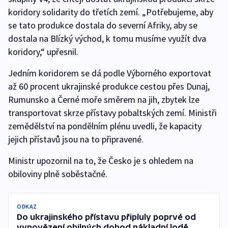
koridory solidarity do třetích zemí. „Potřebujeme, aby
se tato produkce dostala do severní Afriky, aby se
dostala na Blízký východ, k tomu musíme využít dva
koridory,“ upřesnil.
Jedním koridorem se dá podle Výborného exportovat
až 60 procent ukrajinské produkce cestou přes Dunaj,
Rumunsko a Černé moře směrem na jih, zbytek lze
transportovat skrze přístavy pobaltských zemí. Ministři
zemědělství na pondělním plénu uvedli, že kapacity
jejich přístavů jsou na to připravené.
Ministr upozornil na to, že Česko je s ohledem na
obiloviny plně soběstačné.
ODKAZ
Do ukrajinského přístavu připluly poprvé od
vypovězení obilných dohod nákladní lodě