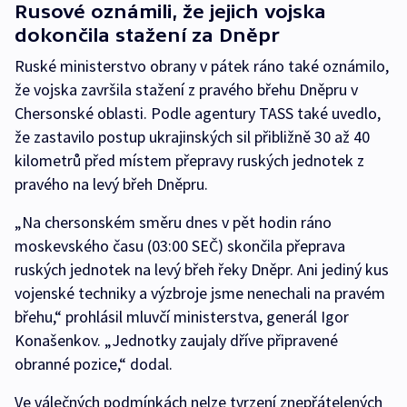
Rusové oznámili, že jejich vojska
dokončila stažení za Dněpr
Ruské ministerstvo obrany v pátek ráno také oznámilo,
že vojska završila stažení z pravého břehu Dněpru v
Chersonské oblasti. Podle agentury TASS také uvedlo,
že zastavilo postup ukrajinských sil přibližně 30 až 40
kilometrů před místem přepravy ruských jednotek z
pravého na levý břeh Dněpru.
„Na chersonském směru dnes v pět hodin ráno
moskevského času (03:00 SEČ) skončila přeprava
ruských jednotek na levý břeh řeky Dněpr. Ani jediný kus
vojenské techniky a výzbroje jsme nenechali na pravém
břehu,“ prohlásil mluvčí ministerstva, generál Igor
Konašenkov. „Jednotky zaujaly dříve připravené
obranné pozice,“ dodal.
Ve válečných podmínkách nelze tvrzení znepřátelených