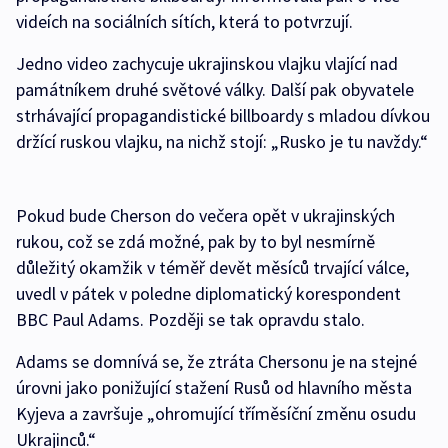
videích na sociálních sítích, která to potvrzují.
Jedno video zachycuje ukrajinskou vlajku vlající nad
památníkem druhé světové války. Další pak obyvatele
strhávající propagandistické billboardy s mladou dívkou
držící ruskou vlajku, na nichž stojí: „Rusko je tu navždy.“
Pokud bude Cherson do večera opět v ukrajinských
rukou, což se zdá možné, pak by to byl nesmírně
důležitý okamžik v téměř devět měsíců trvající válce,
uvedl v pátek v poledne diplomatický korespondent
BBC Paul Adams. Později se tak opravdu stalo.
Adams se domnívá se, že ztráta Chersonu je na stejné
úrovni jako ponižující stažení Rusů od hlavního města
Kyjeva a završuje „ohromující tříměsíční změnu osudu
Ukrajinců.“