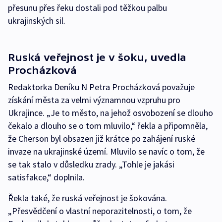
přesunu přes řeku dostali pod těžkou palbu
ukrajinských sil.
Ruská veřejnost je v šoku, uvedla
Procházková
Redaktorka Deníku N Petra Procházková považuje
získání města za velmi významnou vzpruhu pro
Ukrajince. „Je to město, na jehož osvobození se dlouho
čekalo a dlouho se o tom mluvilo,“ řekla a připomněla,
že Cherson byl obsazen již krátce po zahájení ruské
invaze na ukrajinské území. Mluvilo se navíc o tom, že
se tak stalo v důsledku zrady. „Tohle je jakási
satisfakce,“ doplnila.
Řekla také, že ruská veřejnost je šokována.
„Přesvědčení o vlastní neporazitelnosti, o tom, že