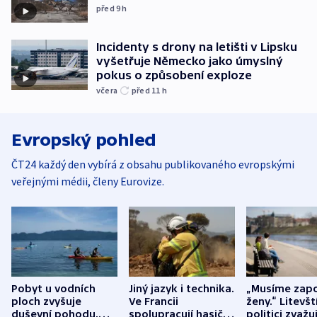
před 9
h
Incidenty s drony na letišti v Lipsku
vyšetřuje Německo jako úmyslný
pokus o způsobení exploze
včera
před 11
h
Evropský pohled
ČT24 každý den vybírá z obsahu publikovaného evropskými
veřejnými médii, členy Eurovize.
Pobyt u vodních
Jiný jazyk i technika.
„Musíme zapo
ploch zvyšuje
Ve Francii
ženy.“ Litevšt
duševní pohodu,
spolupracují hasiči z
politici zvažuj