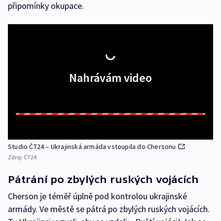
připomínky okupace.
Nahrávám video
Studio ČT24 – Ukrajinská armáda vstoupila do Chersonu
Zdroj:
ČT24
Pátrání po zbylých ruských vojácích
Cherson je téměř úplně pod kontrolou ukrajinské
armády. Ve městě se pátrá po zbylých ruských vojácích.