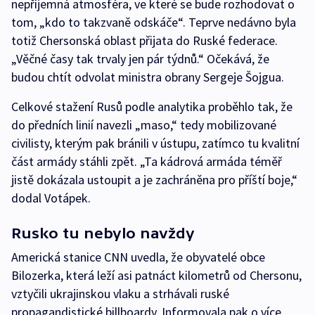
nepříjemná atmosféra, ve které se bude rozhodovat o
tom, „kdo to takzvaně odskáče“. Teprve nedávno byla
totiž Chersonská oblast přijata do Ruské federace.
„Věčné časy tak trvaly jen pár týdnů.“ Očekává, že
budou chtít odvolat ministra obrany Sergeje Šojgua.
Celkové stažení Rusů podle analytika proběhlo tak, že
do předních linií navezli „maso,“ tedy mobilizované
civilisty, kterým pak bránili v ústupu, zatímco tu kvalitní
část armády stáhli zpět. „Ta kádrová armáda téměř
jistě dokázala ustoupit a je zachráněna pro příští boje,“
dodal Votápek.
Rusko tu nebylo navždy
Americká stanice CNN uvedla, že obyvatelé obce
Bilozerka, která leží asi patnáct kilometrů od Chersonu,
vztyčili ukrajinskou vlaku a strhávali ruské
propagandistické billboardy. Informovala pak o více