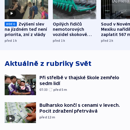
Zvýšení slev
Opilých řidičů
Soud v Nové
VIDEO
na jízdném teď není
nemotorových
Mexiku nařídi
priorita, zní z vlády
vozidel skokově
zaplatit 567 
přibylo, nejvíc ve
dolarů kvůli 
před 1
h
před 1
h
před 2
h
středních Čechách
způsobené d
Aktuálně z rubriky
Svět
Při střelbě v thajské škole zemřelo
sedm lidí
07:33
před 5
m
Bulharsko končí s cenami v levech.
Pocit zdražení přetrvává
před 12
m