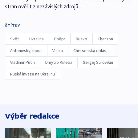
stran ověřit z nezávislých zdrojů.
ŠTÍTKY
Svět
Ukrajina
Dněpr
Rusko
Cherson
Antonivskyj most
Vlajka
Chersonská oblast
Vladimir Putin
Dmytro Kuleba
Sergej Surovikin
Ruská invaze na Ukrajinu
Výběr redakce