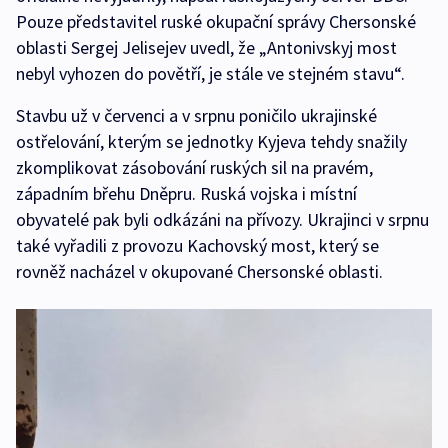
Pouze představitel ruské okupační správy Chersonské
oblasti Sergej Jelisejev uvedl, že „Antonivskyj most
nebyl vyhozen do povětří, je stále ve stejném stavu“.
Stavbu už v červenci a v srpnu poničilo ukrajinské
ostřelování, kterým se jednotky Kyjeva tehdy snažily
zkomplikovat zásobování ruských sil na pravém,
západním břehu Dněpru. Ruská vojska i místní
obyvatelé pak byli odkázáni na přívozy. Ukrajinci v srpnu
také vyřadili z provozu Kachovský most, který se
rovněž nacházel v okupované Chersonské oblasti.