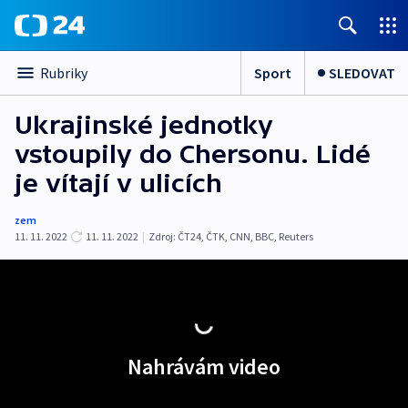
Sport
SLEDOVAT
Rubriky
Ukrajinské jednotky
vstoupily do Chersonu. Lidé
je vítají v ulicích
zem
11. 11. 2022
11. 11. 2022
|
Zdroj:
ČT24
,
ČTK
,
CNN
,
BBC
,
Reuters
Nahrávám video