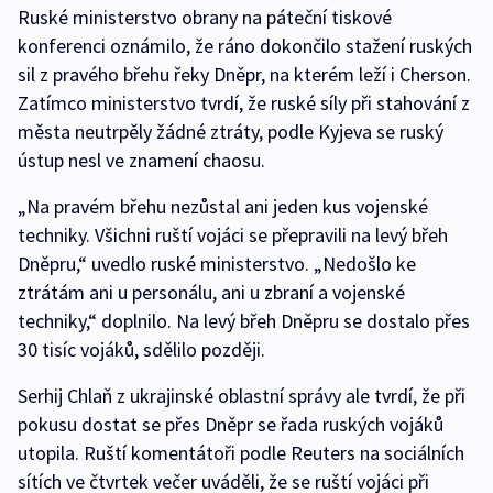
Ruské ministerstvo obrany na páteční tiskové
konferenci oznámilo, že ráno dokončilo stažení ruských
sil z pravého břehu řeky Dněpr, na kterém leží i Cherson.
Zatímco ministerstvo tvrdí, že ruské síly při stahování z
města neutrpěly žádné ztráty, podle Kyjeva se ruský
ústup nesl ve znamení chaosu.
„Na pravém břehu nezůstal ani jeden kus vojenské
techniky. Všichni ruští vojáci se přepravili na levý břeh
Dněpru,“ uvedlo ruské ministerstvo. „Nedošlo ke
ztrátám ani u personálu, ani u zbraní a vojenské
techniky,“ doplnilo. Na levý břeh Dněpru se dostalo přes
30 tisíc vojáků, sdělilo později.
Serhij Chlaň z ukrajinské oblastní správy ale tvrdí, že při
pokusu dostat se přes Dněpr se řada ruských vojáků
utopila. Ruští komentátoři podle Reuters na sociálních
sítích ve čtvrtek večer uváděli, že se ruští vojáci při