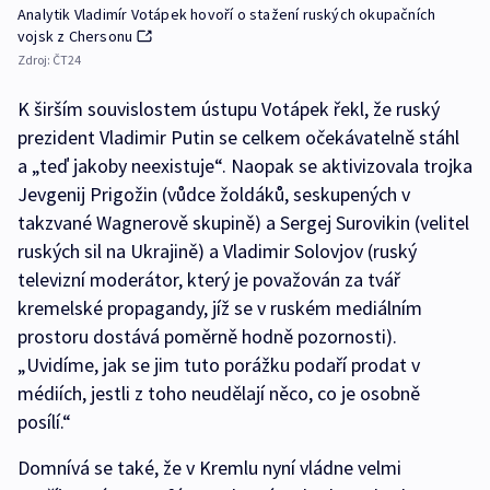
Analytik Vladimír Votápek hovoří o stažení ruských okupačních
vojsk z Chersonu
Zdroj:
ČT24
K širším souvislostem ústupu Votápek řekl, že ruský
prezident Vladimir Putin se celkem očekávatelně stáhl
a „teď jakoby neexistuje“. Naopak se aktivizovala trojka
Jevgenij Prigožin (vůdce žoldáků, seskupených v
takzvané Wagnerově skupině) a Sergej Surovikin (velitel
ruských sil na Ukrajině) a Vladimir Solovjov (ruský
televizní moderátor, který je považován za tvář
kremelské propagandy, jíž se v ruském mediálním
prostoru dostává poměrně hodně pozornosti).
„Uvidíme, jak se jim tuto porážku podaří prodat v
médiích, jestli z toho neudělají něco, co je osobně
posílí.“
Domnívá se také, že v Kremlu nyní vládne velmi