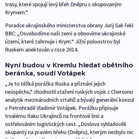
trasy, které spojují levý břeh Dněpru s okupovaným
Krymem.“
Poradce ukrajinského ministerstva obrany Jurij Sak řekl
BBC: „Osvobodíme naši zemi a obnovíme ukrajinské
území, které zahrnuje i Krym.“ Jižní poloostrov byl
Ruskem anektován v roce 2014.
Nyní budou v Kremlu hledat obětního
beránka, soudí Votápek
„Je to těžká porážka Ruska a přiznání jejich
neúspěchu,“ zhodnotil stažení ruských vojsk z Chersonu
analytik mezinárodních vztahů a bývalý generální konzul
v Petrohradě Vladimír Votápek. Porážku připisuje
trvalému tlaku Ukrajinců na frontové linii a
ostřelováním logistických cest. „Doslova vyhladověli
okupanty na pravém břehu (Dněpru), kterým nezbylo nic