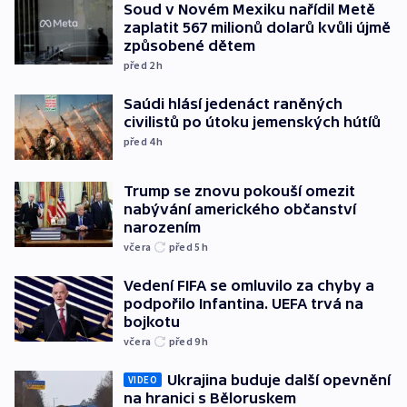
Soud v Novém Mexiku nařídil Metě
zaplatit 567 milionů dolarů kvůli újmě
způsobené dětem
před 2
h
Saúdi hlásí jedenáct raněných
civilistů po útoku jemenských hútíů
před 4
h
Trump se znovu pokouší omezit
nabývání amerického občanství
narozením
včera
před 5
h
Vedení FIFA se omluvilo za chyby a
podpořilo Infantina. UEFA trvá na
bojkotu
včera
před 9
h
Ukrajina buduje další opevnění
VIDEO
na hranici s Běloruskem