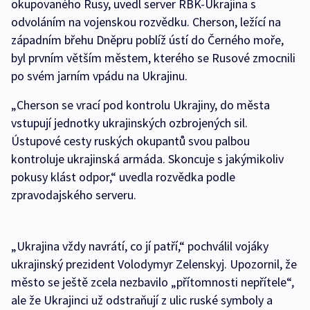
okupovaného Rusy, uvedl server RBK-Ukrajina s
odvoláním na vojenskou rozvědku. Cherson, ležící na
západním břehu Dněpru poblíž ústí do Černého moře,
byl prvním větším městem, kterého se Rusové zmocnili
po svém jarním vpádu na Ukrajinu.
„Cherson se vrací pod kontrolu Ukrajiny, do města
vstupují jednotky ukrajinských ozbrojených sil.
Ústupové cesty ruských okupantů svou palbou
kontroluje ukrajinská armáda. Skoncuje s jakýmikoliv
pokusy klást odpor,“ uvedla rozvědka podle
zpravodajského serveru.
„Ukrajina vždy navrátí, co jí patří,“ pochválil vojáky
ukrajinský prezident Volodymyr Zelenskyj. Upozornil, že
město se ještě zcela nezbavilo „přítomnosti nepřítele“,
ale že Ukrajinci už odstraňují z ulic ruské symboly a