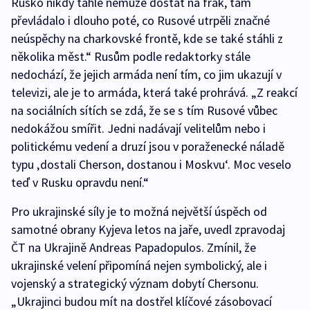
Rusko nikdy tahle nemůže dostat na frak, tam
převládalo i dlouho poté, co Rusové utrpěli značné
neúspěchy na charkovské frontě, kde se také stáhli z
několika měst.“ Rusům podle redaktorky stále
nedochází, že jejich armáda není tím, co jim ukazují v
televizi, ale je to armáda, která také prohrává. „Z reakcí
na sociálních sítích se zdá, že se s tím Rusové vůbec
nedokážou smířit. Jedni nadávají velitelům nebo i
politickému vedení a druzí jsou v poraženecké náladě
typu ‚dostali Cherson, dostanou i Moskvu‘. Moc veselo
teď v Rusku opravdu není.“
Pro ukrajinské síly je to možná největší úspěch od
samotné obrany Kyjeva letos na jaře, uvedl zpravodaj
ČT na Ukrajině Andreas Papadopulos. Zmínil, že
ukrajinské velení připomíná nejen symbolický, ale i
vojenský a strategický význam dobytí Chersonu.
„Ukrajinci budou mít na dostřel klíčové zásobovací