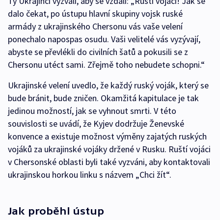
Ty Ukrajinci vyzvali, aby se vzdali: „Ruští vojáci! Jak se
dalo čekat, po ústupu hlavní skupiny vojsk ruské
armády z ukrajinského Chersonu vás vaše velení
ponechalo napospas osudu. Vaši velitelé vás vyzývají,
abyste se převlékli do civilních šatů a pokusili se z
Chersonu utéct sami. Zřejmě toho nebudete schopni.“
Ukrajinské velení uvedlo, že každý ruský voják, který se
bude bránit, bude zničen. Okamžitá kapitulace je tak
jedinou možností, jak se vyhnout smrti. V této
souvislosti se uvádí, že Kyjev dodržuje Ženevské
konvence a existuje možnost výměny zajatých ruských
vojáků za ukrajinské vojáky držené v Rusku. Ruští vojáci
v Chersonské oblasti byli také vyzváni, aby kontaktovali
ukrajinskou horkou linku s názvem „Chci žít“.
Jak proběhl ústup