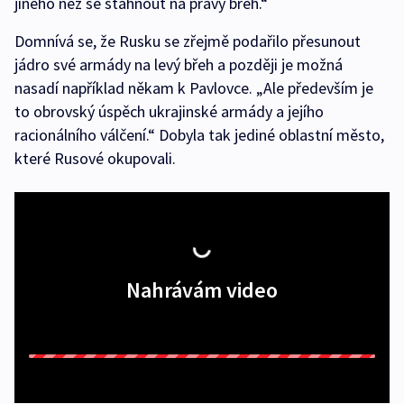
jiného než se stáhnout na pravý břeh.“
Domnívá se, že Rusku se zřejmě podařilo přesunout
jádro své armády na levý břeh a později je možná
nasadí například někam k Pavlovce. „Ale především je
to obrovský úspěch ukrajinské armády a jejího
racionálního válčení.“ Dobyla tak jediné oblastní město,
které Rusové okupovali.
Nahrávám video