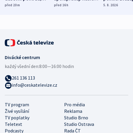
ukázala
různých zemí
dohodu o
před 20
m
před 16
h
5. 8. 2026
mezinárodní studie
demografii
Divácké centrum
každý všední den:
8:00—16:00 hodin
261 136 113
info@ceskatelevize.cz
TV program
Pro média
Živé vysílání
Reklama
TV poplatky
Studio Brno
Teletext
Studio Ostrava
Podcasty
Rada ČT