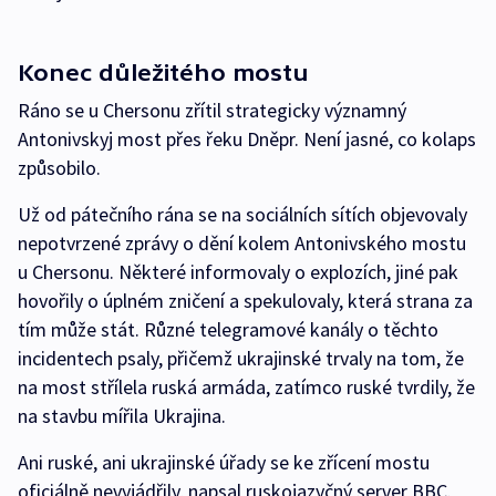
Konec důležitého mostu
Ráno se u Chersonu zřítil strategicky významný
Antonivskyj most přes řeku Dněpr. Není jasné, co kolaps
způsobilo.
Už od pátečního rána se na sociálních sítích objevovaly
nepotvrzené zprávy o dění kolem Antonivského mostu
u Chersonu. Některé informovaly o explozích, jiné pak
hovořily o úplném zničení a spekulovaly, která strana za
tím může stát. Různé telegramové kanály o těchto
incidentech psaly, přičemž ukrajinské trvaly na tom, že
na most střílela ruská armáda, zatímco ruské tvrdily, že
na stavbu mířila Ukrajina.
Ani ruské, ani ukrajinské úřady se ke zřícení mostu
oficiálně nevyjádřily, napsal ruskojazyčný server BBC.