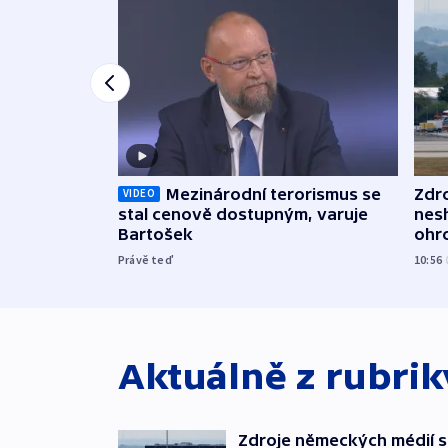
Mezinárodní terorismus se
Zdr
VIDEO
stal cenově dostupným, varuje
nes
Bartošek
ohr
mun
Právě teď
10:56
Aktuálně z rubri
Zdroje německých médií s