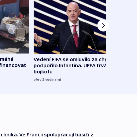
omáhá
Vedení FIFA se omluvilo za chyby a
Od M
financovat
podpořilo Infantina. UEFA trvá na
horká
bojkotu
klima
před 2
hodinami
před 2
technika. Ve Francii spolupracují hasiči z