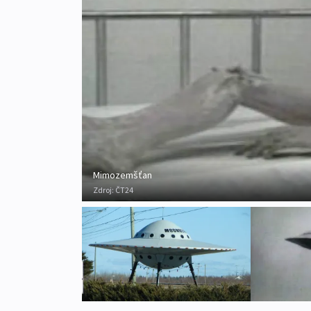
Mimozemšťan
Zdroj:
ČT24