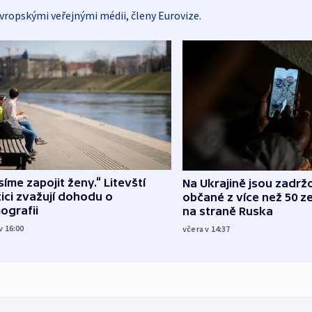
vropskými veřejnými médii, členy Eurovize.
íme zapojit ženy.“ Litevští
Na Ukrajině jsou zadrž
tici zvažují dohodu o
občané z více než 50 ze
ografii
na straně Ruska
v 16:00
včera v 14:37