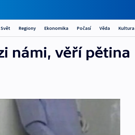
Svět
Regiony
Ekonomika
Počasí
Věda
Kultura
i námi, věří pětina