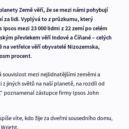
planety Země věří, že se mezi námi pohybují
za lidi. Vyplývá to z průzkumu, který
 Ipsos mezi 23 000 lidmi z 22 zemí po celém
idským převlekem věří Indové a Číňané – celých
 na vetřelce věří obyvatelé Nizozemska,
 osm procent.
á souvislost mezi nejlidnatějšími zeměmi a
i z jiných světů na naší planetě, na rozdíl od
“ poznamenal zástupce firmy Ipsos John
íše víte, kdo žije za dveřmi sousedního domu,
 Wright.