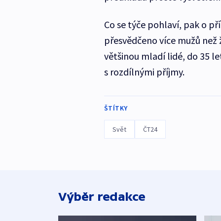
Co se týče pohlaví, pak o 
přesvědčeno více mužů než ž
většinou mladí lidé, do 35 le
s rozdílnými příjmy.
ŠTÍTKY
Svět
ČT24
Výběr redakce