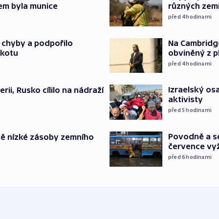
em byla munice
různých zem
před 4
hodinami
Na Cambridge
a chyby a podpořilo
obviněný z p
jkotu
před 4
hodinami
Izraelský osa
erii, Rusko cílilo na nádraží
aktivisty
před 5
hodinami
Povodně a se
ě nízké zásoby zemního
července vyž
před 6
hodinami