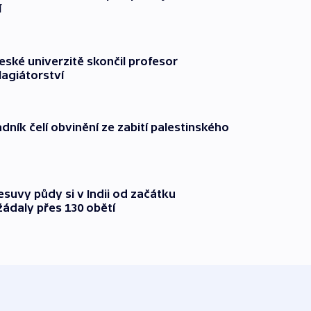
í
ské univerzitě skončil profesor
lagiátorství
dník čelí obvinění ze zabití palestinského
suvy půdy si v Indii od začátku
ádaly přes 130 obětí