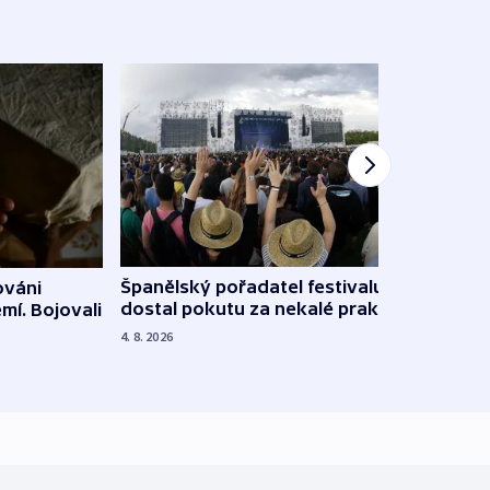
Španělský pořadatel festivalu
ováni
Lesn
dostal pokutu za nekalé praktiky
mí. Bojovali
dopa
zdrav
4. 8. 2026
4. 8. 20