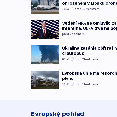
ohroženém v Lipsku dron
10:56
před 19
minutami
Vedení FIFA se omluvilo z
Infantina. UEFA trvá na bo
před 2
hodinami
Ukrajina zasáhla obří rafin
či autobus
08:52
před 2
hodinami
Evropská unie má rekordn
plynu
11:23
před 3
hodinami
Evropský pohled