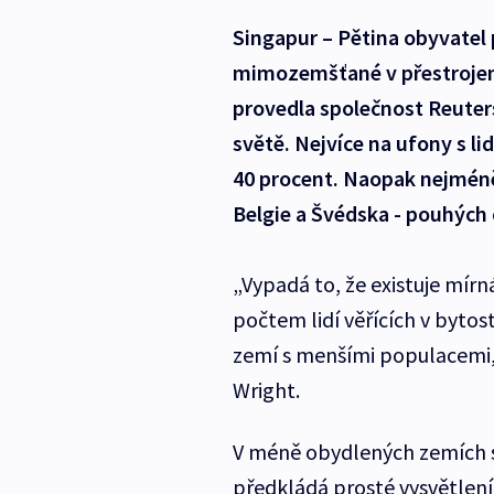
Singapur – Pětina obyvatel 
mimozemšťané v přestrojení 
provedla společnost Reuters
světě. Nejvíce na ufony s l
40 procent. Naopak nejméně
Belgie a Švédska - pouhých
„Vypadá to, že existuje mírn
počtem lidí věřících v bytost
zemí s menšími populacemi,
Wright.
V méně obydlených zemích sp
předkládá prosté vysvětlení