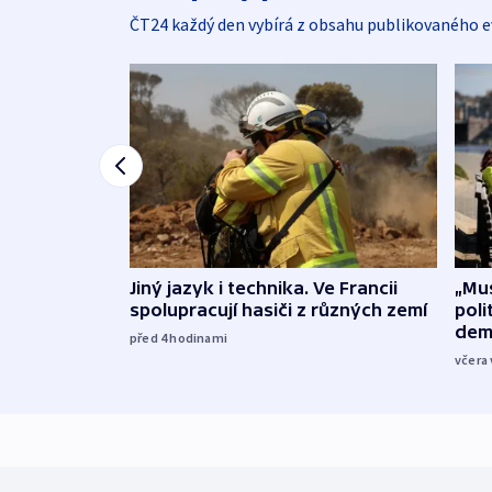
ČT24 každý den vybírá z obsahu publikovaného e
Jiný jazyk i technika. Ve Francii
„Mus
spolupracují hasiči z různých zemí
poli
dem
před 4
hodinami
včera 