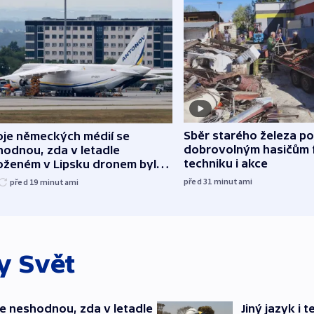
Sběr starého železa p
oje německých médií se
dobrovolným hasičům 
hodnou, zda v letadle
techniku i akce
oženém v Lipsku dronem byla
ice
před 31
minutami
před 19
minutami
ky
Svět
e neshodnou, zda v letadle
Jiný jazyk i 