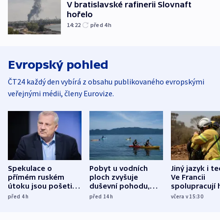
V bratislavské rafinerii Slovnaft
hořelo
14:22
před 4
h
Evropský pohled
ČT24 každý den vybírá z obsahu publikovaného evropskými
veřejnými médii, členy Eurovize.
Spekulace o
Pobyt u vodních
Jiný jazyk i t
přímém ruském
ploch zvyšuje
Ve Francii
útoku jsou pošetilé,
duševní pohodu,
spolupracují h
míní estonský
ukázala
různých zemí
před 4
h
před 14
h
včera v 15:30
bezpečnostní
mezinárodní studie
expert