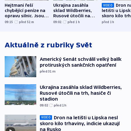
Hejtmani řeší
Ukrajina zasáhla
Dron n
VIDEO
chybějící peníze na
sklad Wildberries,
letišti u Lips
opravu silnic. Jsou
Rusové útočili na
skoro kilo trh
nenárokové, namítá
trh, hasiče či
indicie ukazuj
09:15
před 52
m
09:02
před 1
h
před 1
h
ministerstvo
stadion
Rusko
Aktuálně z rubriky
Svět
Americký Senát schválil velký balík
protiruských sankčních opatření
před 31
m
Ukrajina zasáhla sklad Wildberries,
Rusové útočili na trh, hasiče či
stadion
09:02
před 1
h
Dron na letišti u Lipska nesl
VIDEO
skoro kilo trhaviny, indicie ukazují
na Rusko