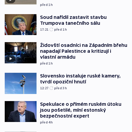
před 1
h
Soud nařídil zastavit stavbu
Trumpova tanečního sálu
17:21
před 1
h
Židovští osadníci na Západním břehu
napadají Palestince a kritizují i
vlastní armádu
před 1
h
Slovensko instaluje ruské kamery,
tvrdí opoziční hnutí
12:27
před 3
h
Spekulace o přímém ruském útoku
jsou pošetilé, míní estonský
bezpečnostní expert
před 4
h