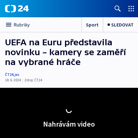
Sport
SLEDOVAT
Rubriky
UEFA na Euru představila
novinku – kamery se zaměří
na vybrané hráče
ČT24
,
jas
18. 6. 2024
|
Zdroj:
ČT24
Nahrávám video