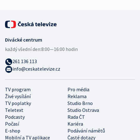
Divácké centrum
každý všední den:
8:00—16:00 hodin
261 136 113
info@ceskatelevize.cz
TV program
Pro média
Živé vysílání
Reklama
TV poplatky
Studio Brno
Teletext
Studio Ostrava
Podcasty
Rada ČT
Počasí
Kariéra
E-shop
Podávání námětů
Mobilní a TV aplikace
Časté dotazy