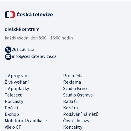
Divácké centrum
každý všední den:
8:00—16:00 hodin
261 136 113
info@ceskatelevize.cz
TV program
Pro média
Živé vysílání
Reklama
TV poplatky
Studio Brno
Teletext
Studio Ostrava
Podcasty
Rada ČT
Počasí
Kariéra
E-shop
Podávání námětů
Mobilní a TV aplikace
Časté dotazy
Vše o ČT
Kontakty