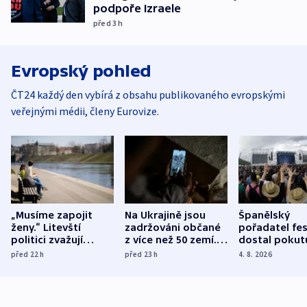
podpoře Izraele
před 3
h
Evropský pohled
ČT24 každý den vybírá z obsahu publikovaného evropskými
veřejnými médii, členy Eurovize.
„Musíme zapojit
Na Ukrajině jsou
Španělský
ženy.“ Litevští
zadržováni občané
pořadatel fes
politici zvažují
z více než 50 zemí.
dostal pokut
dohodu o
Bojovali na straně
nekalé prakti
před 22
h
před 23
h
4. 8. 2026
demografii
Ruska