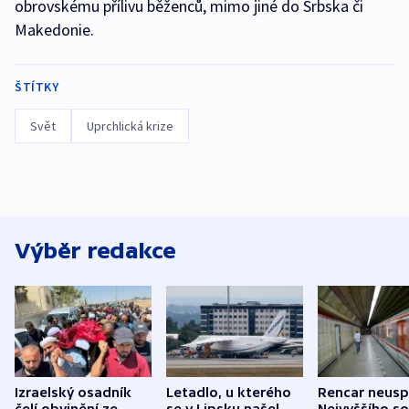
obrovskému přílivu běženců, mimo jiné do Srbska či
Makedonie.
ŠTÍTKY
Svět
Uprchlická krize
Výběr redakce
Izraelský osadník
Letadlo, u kterého
Rencar neusp
čelí obvinění ze
se v Lipsku našel
Nejvyššího s