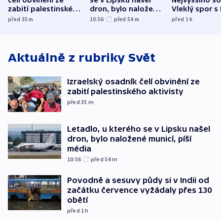
zabití palestinského
dron, bylo naložené
Vleklý spor s
aktivisty
municí, píší média
reklamní plo
před 35
m
10:56
před 54
m
před 1
h
končí
Aktuálně z rubriky
Svět
Izraelský osadník čelí obvinění ze
zabití palestinského aktivisty
před 35
m
Letadlo, u kterého se v Lipsku našel
dron, bylo naložené municí, píší
média
10:56
před 54
m
Povodně a sesuvy půdy si v Indii od
začátku července vyžádaly přes 130
obětí
před 1
h