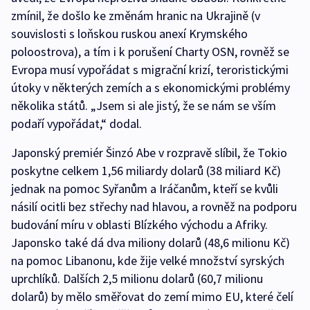
zmínil, že došlo ke změnám hranic na Ukrajině (v
souvislosti s loňskou ruskou anexí Krymského
poloostrova), a tím i k porušení Charty OSN, rovněž se
Evropa musí vypořádat s migrační krizí, teroristickými
útoky v některých zemích a s ekonomickými problémy
několika států. „Jsem si ale jistý, že se nám se vším
podaří vypořádat,“ dodal.
Japonský premiér Šinzó Abe v rozpravě slíbil, že Tokio
poskytne celkem 1,56 miliardy dolarů (38 miliard Kč)
jednak na pomoc Syřanům a Iráčanům, kteří se kvůli
násilí ocitli bez střechy nad hlavou, a rovněž na podporu
budování míru v oblasti Blízkého východu a Afriky.
Japonsko také dá dva miliony dolarů (48,6 milionu Kč)
na pomoc Libanonu, kde žije velké množství syrských
uprchlíků. Dalších 2,5 milionu dolarů (60,7 milionu
dolarů) by mělo směřovat do zemí mimo EU, které čelí