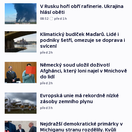
V Rusku hoří obří rafinerie. Ukrajina
hlásí oběti
08:52
před 1
h
Klimatický budíček Maďarů. Lidé i
podniky šetří, omezuje se doprava i
svícení
před 2
h
Německý soud uložil doživotí
Afghánci, který loni najel v Mnichově
do lidí
před 2
h
Evropská unie má rekordně nízké
zásoby zemního plynu
před 3
h
Nejdražší demokratické primárky v
Michiganu stranu rozdělily. Kvůli