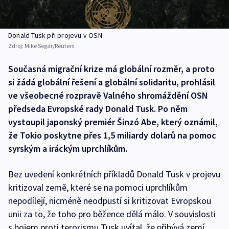
Donald Tusk při projevu v OSN
Zdroj:
Mike Segar/Reuters
Současná migrační krize má globální rozměr, a proto
si žádá globální řešení a globální solidaritu, prohlásil
ve všeobecné rozpravě Valného shromáždění OSN
předseda Evropské rady Donald Tusk. Po něm
vystoupil japonský premiér Šinzó Abe, který oznámil,
že Tokio poskytne přes 1,5 miliardy dolarů na pomoc
syrským a iráckým uprchlíkům.
Bez uvedení konkrétních příkladů Donald Tusk v projevu
kritizoval země, které se na pomoci uprchlíkům
nepodílejí, nicméně neodpustí si kritizovat Evropskou
unii za to, že toho pro běžence dělá málo. V souvislosti
s bojem proti terorismu Tusk uvítal, že přibývá zemí,