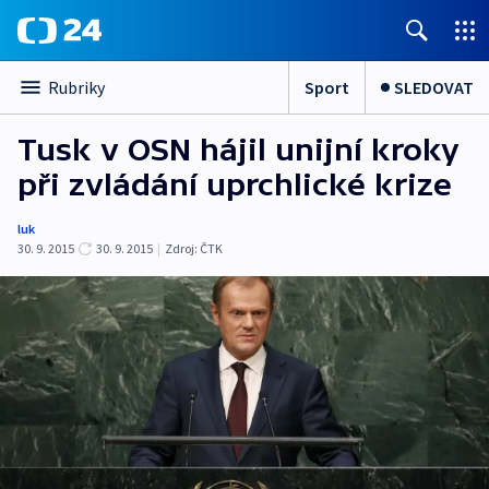
Sport
SLEDOVAT
Rubriky
Tusk v OSN hájil unijní kroky
při zvládání uprchlické krize
luk
30. 9. 2015
30. 9. 2015
|
Zdroj:
ČTK