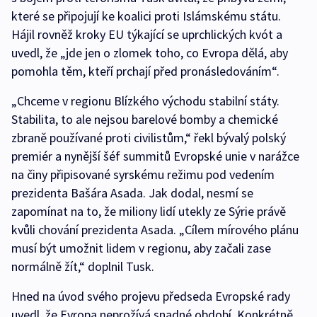
které se připojují ke koalici proti Islámskému státu.
Hájil rovněž kroky EU týkající se uprchlických kvót a
uvedl, že „jde jen o zlomek toho, co Evropa dělá, aby
pomohla těm, kteří prchají před pronásledováním“.
„Chceme v regionu Blízkého východu stabilní státy.
Stabilita, to ale nejsou barelové bomby a chemické
zbraně používané proti civilistům,“ řekl bývalý polský
premiér a nynější šéf summitů Evropské unie v narážce
na činy připisované syrskému režimu pod vedením
prezidenta Bašára Asada. Jak dodal, nesmí se
zapomínat na to, že miliony lidí utekly ze Sýrie právě
kvůli chování prezidenta Asada. „Cílem mírového plánu
musí být umožnit lidem v regionu, aby začali zase
normálně žít,“ doplnil Tusk.
Hned na úvod svého projevu předseda Evropské rady
uvedl, že Evropa neprožívá snadné období. Konkrétně