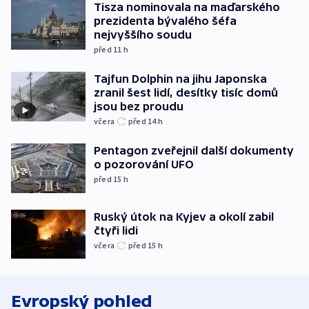
Tisza nominovala na maďarského
prezidenta bývalého šéfa
nejvyššího soudu
před 11
h
Tajfun Dolphin na jihu Japonska
zranil šest lidí, desítky tisíc domů
jsou bez proudu
včera
před 14
h
Pentagon zveřejnil další dokumenty
o pozorování UFO
před 15
h
Ruský útok na Kyjev a okolí zabil
čtyři lidi
včera
před 15
h
Evropský pohled