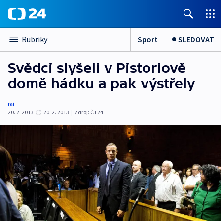
Sport
SLEDOVAT
Rubriky
Svědci slyšeli v Pistoriově
domě hádku a pak výstřely
rai
20. 2. 2013
20. 2. 2013
|
Zdroj:
ČT24