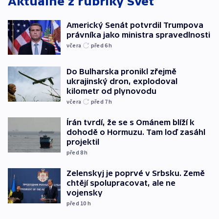
Aktuálně z rubriky
Svět
Americký Senát potvrdil Trumpova
právníka jako ministra spravedlnosti
včera
před 6
h
Do Bulharska pronikl zřejmě
ukrajinský dron, explodoval
kilometr od plynovodu
včera
před 7
h
Írán tvrdí, že se s Ománem blíží k
dohodě o Hormuzu. Tam loď zasáhl
projektil
před 8
h
Zelenskyj je poprvé v Srbsku. Země
chtějí spolupracovat, ale ne
vojensky
před 10
h