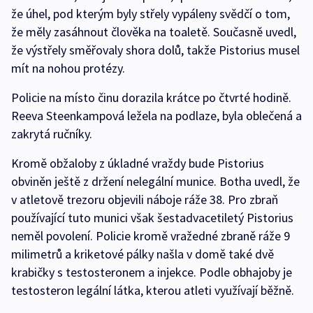
že úhel, pod kterým byly střely vypáleny svědčí o tom,
že měly zasáhnout člověka na toaletě. Současně uvedl,
že výstřely směřovaly shora dolů, takže Pistorius musel
mít na nohou protézy.
Policie na místo činu dorazila krátce po čtvrté hodině.
Reeva Steenkampová ležela na podlaze, byla oblečená a
zakrytá ručníky.
Kromě obžaloby z úkladné vraždy bude Pistorius
obviněn ještě z držení nelegální munice. Botha uvedl, že
v atletově trezoru objevili náboje ráže 38. Pro zbraň
používající tuto munici však šestadvacetiletý Pistorius
neměl povolení. Policie kromě vražedné zbraně ráže 9
milimetrů a kriketové pálky našla v domě také dvě
krabičky s testosteronem a injekce. Podle obhajoby je
testosteron legální látka, kterou atleti využívají běžně.