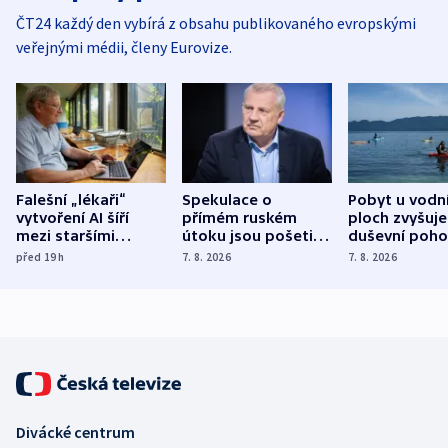
ČT24 každý den vybírá z obsahu publikovaného evropskými
veřejnými médii, členy Eurovize.
Falešní „lékaři“
Spekulace o
Pobyt u vodn
vytvoření AI šíří
přímém ruském
ploch zvyšuje
mezi staršími
útoku jsou pošetilé,
duševní poho
Poláky nebezpečné
míní estonský
ukázala
před 19
h
7. 8. 2026
7. 8. 2026
zdravotní rady
bezpečnostní
mezinárodní 
expert
Divácké centrum