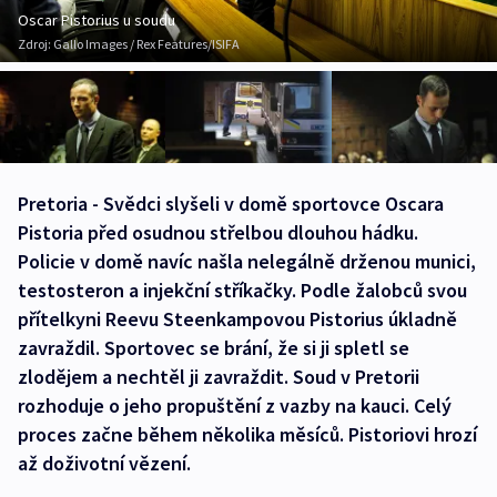
Oscar Pistorius u soudu
Zdroj:
Gallo Images / Rex Features/ISIFA
Pretoria - Svědci slyšeli v domě sportovce Oscara
Pistoria před osudnou střelbou dlouhou hádku.
Policie v domě navíc našla nelegálně drženou munici,
testosteron a injekční stříkačky. Podle žalobců svou
přítelkyni Reevu Steenkampovou Pistorius úkladně
zavraždil. Sportovec se brání, že si ji spletl se
zlodějem a nechtěl ji zavraždit. Soud v Pretorii
rozhoduje o jeho propuštění z vazby na kauci. Celý
proces začne během několika měsíců. Pistoriovi hrozí
až doživotní vězení.