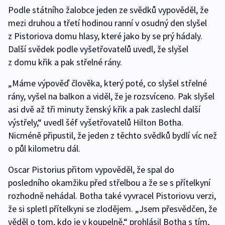
Podle státního žalobce jeden ze svědků vypověděl, že
mezi druhou a třetí hodinou ranní v osudný den slyšel
z Pistoriova domu hlasy, které jako by se prý hádaly.
Další svědek podle vyšetřovatelů uvedl, že slyšel
z domu křik a pak střelné rány.
„Máme výpověď člověka, který poté, co slyšel střelné
rány, vyšel na balkon a viděl, že je rozsvíceno. Pak slyšel
asi dvě až tři minuty ženský křik a pak zaslechl další
výstřely,“ uvedl šéf vyšetřovatelů Hilton Botha.
Nicméně připustil, že jeden z těchto svědků bydlí víc než
o půl kilometru dál.
Oscar Pistorius přitom vypověděl, že spal do
posledního okamžiku před střelbou a že se s přítelkyní
rozhodně nehádal. Botha také vyvracel Pistoriovu verzi,
že si spletl přítelkyni se zlodějem. „Jsem přesvědčen, že
věděl o tom, kdo je v koupelně,“ prohlásil Botha s tím,