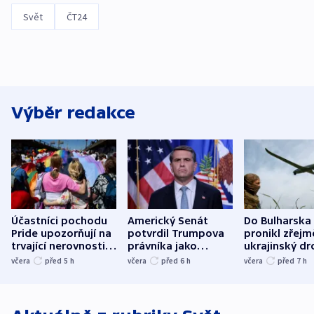
Svět
ČT24
Výběr redakce
Účastníci pochodu
Americký Senát
Do Bulharska
Pride upozorňují na
potvrdil Trumpova
pronikl zřejm
trvající nerovnosti i
právníka jako
ukrajinský dr
společenskou
ministra
explodoval k
včera
před 5
h
včera
před 6
h
včera
před 7
h
atmosféru
spravedlnosti
od plynovod