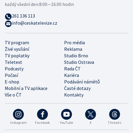
každý všední den:
8:00—16:00 hodin
261 136 113
info@ceskatelevize.cz
TV program
Pro média
Živé vysílání
Reklama
TV poplatky
Studio Brno
Teletext
Studio Ostrava
Podcasty
Rada ČT
Počasí
Kariéra
E-shop
Podávání námětů
Mobilní a TV aplikace
Časté dotazy
Vše o ČT
Kontakty
Instagram
Facebook
YouTube
X
Threads