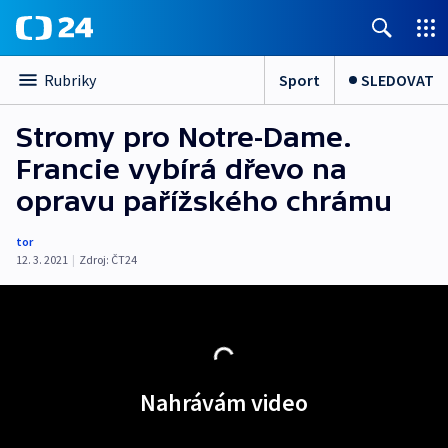
Sport
SLEDOVAT
Rubriky
Stromy pro Notre-Dame.
Francie vybírá dřevo na
opravu pařížského chrámu
tor
12. 3. 2021
|
Zdroj:
ČT24
Nahrávám video