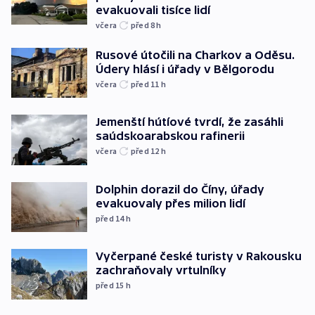
evakuovali tisíce lidí
včera
před 8
h
Rusové útočili na Charkov a Oděsu.
Údery hlásí i úřady v Bělgorodu
včera
před 11
h
Jemenští hútíové tvrdí, že zasáhli
saúdskoarabskou rafinerii
včera
před 12
h
Dolphin dorazil do Číny, úřady
evakuovaly přes milion lidí
před 14
h
Vyčerpané české turisty v Rakousku
zachraňovaly vrtulníky
před 15
h