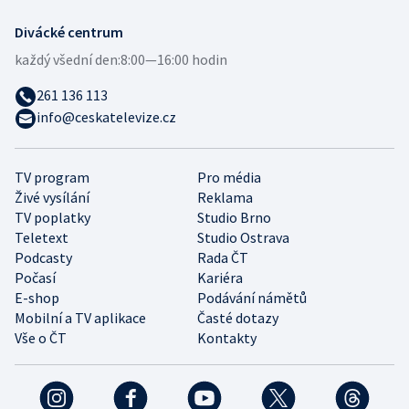
Divácké centrum
každý všední den:
8:00—16:00 hodin
261 136 113
info@ceskatelevize.cz
TV program
Pro média
Živé vysílání
Reklama
TV poplatky
Studio Brno
Teletext
Studio Ostrava
Podcasty
Rada ČT
Počasí
Kariéra
E-shop
Podávání námětů
Mobilní a TV aplikace
Časté dotazy
Vše o ČT
Kontakty