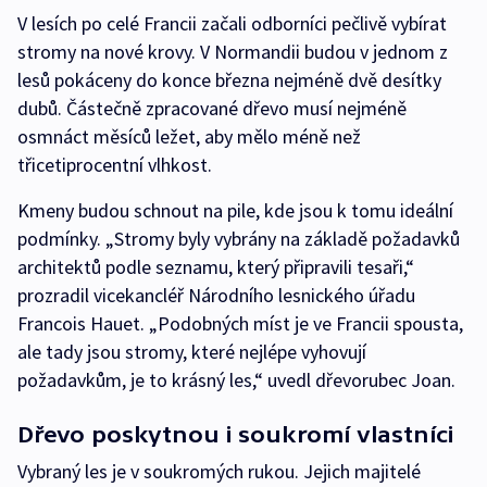
V lesích po celé Francii začali odborníci pečlivě vybírat
stromy na nové krovy. V Normandii budou v jednom z
lesů pokáceny do konce března nejméně dvě desítky
dubů. Částečně zpracované dřevo musí nejméně
osmnáct měsíců ležet, aby mělo méně než
třicetiprocentní vlhkost.
Kmeny budou schnout na pile, kde jsou k tomu ideální
podmínky. „Stromy byly vybrány na základě požadavků
architektů podle seznamu, který připravili tesaři,“
prozradil vicekancléř Národního lesnického úřadu
Francois Hauet. „Podobných míst je ve Francii spousta,
ale tady jsou stromy, které nejlépe vyhovují
požadavkům, je to krásný les,“ uvedl dřevorubec Joan.
Dřevo poskytnou i soukromí vlastníci
Vybraný les je v soukromých rukou. Jejich majitelé