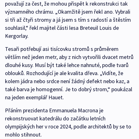
považují za čest, že mohou přispět k rekonstrukci tak
významného chrámu. „Okamžitě jsem řekl ano. Vybrali
si tři až čtyři stromy a já jsem s tím s radostí a štěstím
souhlasil,“ řekl majitel části lesa Breteuil Louis de
Kergorlay.
Tesaři potřebují asi tisícovku stromů s průměrem
větším než jeden metr, aby z nich vytvořili dvacet metrů
dlouhé kusy. Musí být také lehce nahnuté, podle tvarů
oblouků. Rozhodující je ale kvalita dřeva. „Vidíte, že
kolem jádra nebo srdce není žádný defekt nebo kaz, a
také barva je homogenní. Je to dobrý strom,“ poukázal
na jeden exemplář Hauet.
Přáním prezidenta Emmanuela Macrona je
rekonstruovat katedrálu do začátku letních
olympijských her v roce 2024, podle architektů by se to
mohlo stihnout.