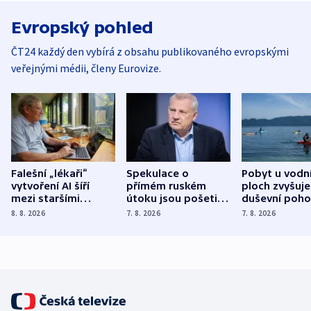
Evropský pohled
ČT24 každý den vybírá z obsahu publikovaného evropskými
veřejnými médii, členy Eurovize.
Falešní „lékaři“
Spekulace o
Pobyt u vodn
vytvoření AI šíří
přímém ruském
ploch zvyšuje
mezi staršími
útoku jsou pošetilé,
duševní poho
Poláky nebezpečné
míní estonský
ukázala
8. 8. 2026
7. 8. 2026
7. 8. 2026
zdravotní rady
bezpečnostní
mezinárodní 
expert