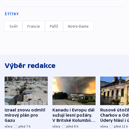
ŠTÍTKY
Svět
Francie
Paříž
Notre-Dame
Výběr redakce
Izrael znovu odmítl
Kanadu i Evropu dál
Rusové útočil
mírový plán pro
sužují lesní požáry.
Charkov a Od
Gazu
V Britské Kolumbii
Údery hlásí i 
evakuovali tisíce lidí
Bělgorodu
včera
před 7
h
včera
před 8
h
včera
před 11
h