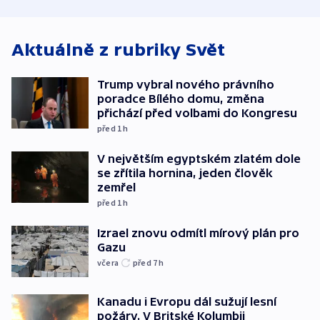
Aktuálně z rubriky
Svět
Trump vybral nového právního
poradce Bílého domu, změna
přichází před volbami do Kongresu
před 1
h
V největším egyptském zlatém dole
se zřítila hornina, jeden člověk
zemřel
před 1
h
Izrael znovu odmítl mírový plán pro
Gazu
včera
před 7
h
Kanadu i Evropu dál sužují lesní
požáry. V Britské Kolumbii