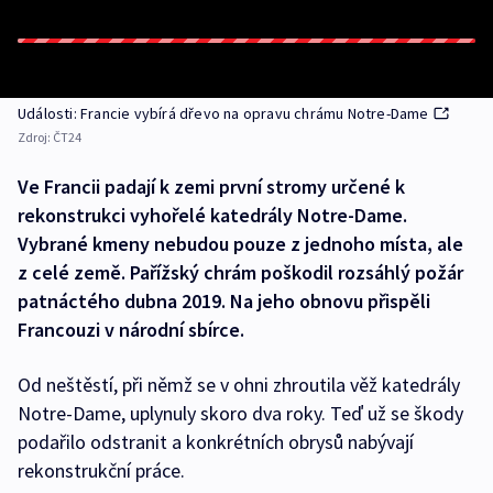
Události: Francie vybírá dřevo na opravu chrámu Notre-Dame
Zdroj:
ČT24
Ve Francii padají k zemi první stromy určené k
rekonstrukci vyhořelé katedrály Notre-Dame.
Vybrané kmeny nebudou pouze z jednoho místa, ale
z celé země. Pařížský chrám poškodil rozsáhlý požár
patnáctého dubna 2019. Na jeho obnovu přispěli
Francouzi v národní sbírce.
Od neštěstí, při němž se v ohni zhroutila věž katedrály
Notre-Dame, uplynuly skoro dva roky. Teď už se škody
podařilo odstranit a konkrétních obrysů nabývají
rekonstrukční práce.