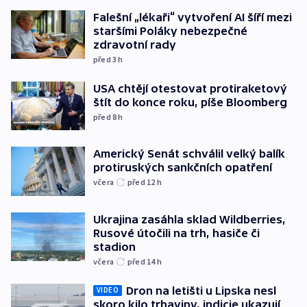
Falešní „lékaři“ vytvoření AI šíří mezi
staršími Poláky nebezpečné
zdravotní rady
před 3
h
USA chtějí otestovat protiraketový
štít do konce roku, píše Bloomberg
před 8
h
Americký Senát schválil velký balík
protiruských sankčních opatření
včera
před 12
h
Ukrajina zasáhla sklad Wildberries,
Rusové útočili na trh, hasiče či
stadion
včera
před 14
h
Dron na letišti u Lipska nesl
VIDEO
skoro kilo trhaviny, indicie ukazují