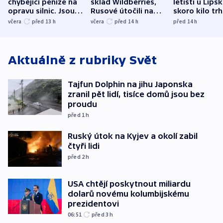
chybějící peníze na
sklad Wildberries,
letišti u Lips
opravu silnic. Jsou
Rusové útočili na
skoro kilo trh
nenárokové, namítá
trh, hasiče či
indicie ukazuj
včera
před 13
h
včera
před 14
h
před 14
h
ministerstvo
stadion
Rusko
Aktuálně z rubriky
Svět
Tajfun Dolphin na jihu Japonska
zranil pět lidí, tisíce domů jsou bez
proudu
před 1
h
Ruský útok na Kyjev a okolí zabil
čtyři lidi
před 2
h
USA chtějí poskytnout miliardu
dolarů novému kolumbijskému
prezidentovi
06:51
před 3
h