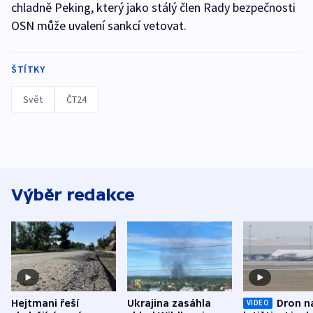
chladně Peking, který jako stálý člen Rady bezpečnosti
OSN může uvalení sankcí vetovat.
ŠTÍTKY
Svět
ČT24
Výběr redakce
Hejtmani řeší
Ukrajina zasáhla
Dron n
VIDEO