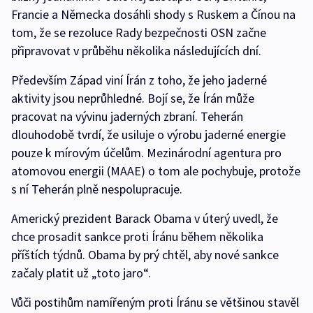
Francie a Německa dosáhli shody s Ruskem a Čínou na
tom, že se rezoluce Rady bezpečnosti OSN začne
připravovat v průběhu několika následujících dní.
Především Západ viní Írán z toho, že jeho jaderné
aktivity jsou neprůhledné. Bojí se, že Írán může
pracovat na vývinu jaderných zbraní. Teherán
dlouhodobě tvrdí, že usiluje o výrobu jaderné energie
pouze k mírovým účelům. Mezinárodní agentura pro
atomovou energii (MAAE) o tom ale pochybuje, protože
s ní Teherán plně nespolupracuje.
Americký prezident Barack Obama v úterý uvedl, že
chce prosadit sankce proti Íránu během několika
příštích týdnů. Obama by prý chtěl, aby nové sankce
začaly platit už „toto jaro“.
Vůči postihům namířeným proti Íránu se většinou stavěl