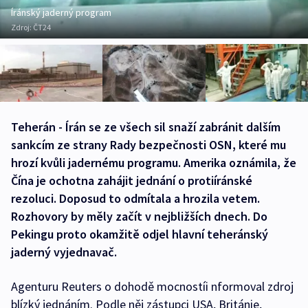
Íránský jaderný program
Zdroj:
ČT24
Teherán - Írán se ze všech sil snaží zabránit dalším
sankcím ze strany Rady bezpečnosti OSN, které mu
hrozí kvůli jadernému programu. Amerika oznámila, že
Čína je ochotna zahájit jednání o protiíránské
rezoluci. Doposud to odmítala a hrozila vetem.
Rozhovory by měly začít v nejbližších dnech. Do
Pekingu proto okamžitě odjel hlavní teheránský
jaderný vyjednavač.
Agenturu Reuters o dohodě mocnostíi nformoval zdroj
blízký jednáním. Podle něj zástupci USA, Británie,