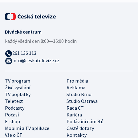
Divácké centrum
každý všední den:
8:00—16:00 hodin
261 136 113
info@ceskatelevize.cz
TV program
Pro média
Živé vysílání
Reklama
TV poplatky
Studio Brno
Teletext
Studio Ostrava
Podcasty
Rada ČT
Počasí
Kariéra
E-shop
Podávání námětů
Mobilní a TV aplikace
Časté dotazy
Vše o ČT
Kontakty