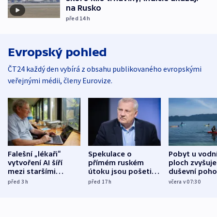
na Rusko
před 14
h
Evropský pohled
ČT24 každý den vybírá z obsahu publikovaného evropskými
veřejnými médii, členy Eurovize.
Falešní „lékaři“
Spekulace o
Pobyt u vodn
vytvoření AI šíří
přímém ruském
ploch zvyšuje
mezi staršími
útoku jsou pošetilé,
duševní poho
Poláky nebezpečné
míní estonský
ukázala
před 3
h
před 17
h
včera v 07:30
zdravotní rady
bezpečnostní
mezinárodní 
expert