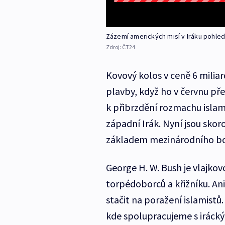
Zázemí amerických misí v Iráku pohl
Zdroj:
ČT24
Kovový kolos v ceně 6 miliar
plavby, když ho v červnu pře
k přibrzdění rozmachu islami
západní Irák. Nyní jsou sko
základem mezinárodního boj
George H. W. Bush je vlajkov
torpédoborců a křižníku. An
stačit na poražení islamistů.
kde spolupracujeme s irácký