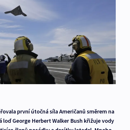
ěřovala první útočná síla Američanů směrem na
vá loď George Herbert Walker Bush křižuje vody
 tisíce členů posádky a desítky letadel. Mnoho