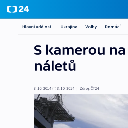
Hlavní události
Ukrajina
Volby
Domácí
S kamerou na l
náletů
3. 10. 2014
3. 10. 2014
|
Zdroj:
ČT24