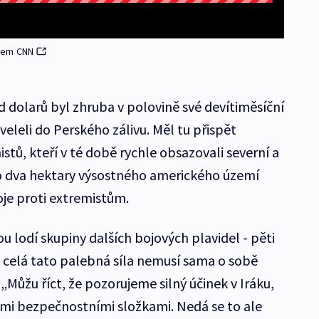
edem CNN
d dolarů byl zhruba v polovině své devítiměsíční
veleli do Perského zálivu. Měl tu přispět
stů, kteří v té době rychle obsazovali severní a
ro dva hektary výsostného amerického území
e proti extremistům.
ou lodí skupiny dalších bojových plavidel - pěti
i celá tato palebná síla nemusí sama o sobě
 „Můžu říct, že pozorujeme silný účinek v Iráku,
mi bezpečnostními složkami. Nedá se to ale