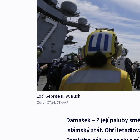
Loď George H. W. Bush
Zdroj:
ČT24/ČTK/AP
Damašek – Z její paluby sm
Islámský stát. Obří letadlo
Perského zálivu a spolu s ní