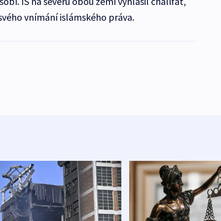
sobí. IS na severu obou zemí vyhlásil chalífát,
svého vnímání islámského práva.