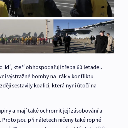
c lidí, kteří obhospodařují třeba 60 letadel.
rvní výstražné bomby na Irák v konfliktu
ěji sestavily koalici, která nyní útočí na
piny a mají také ochromit její zásobování a
ů. Proto jsou při náletech ničeny také ropné