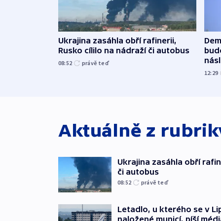
Dem
Ukrajina zasáhla obří rafinerii,
budo
Rusko cílilo na nádraží či autobus
násl
08:52
právě teď
12:29
Aktuálně z rubri
Ukrajina zasáhla obří rafin
či autobus
08:52
právě teď
Letadlo, u kterého se v Li
naložené municí, píší médi