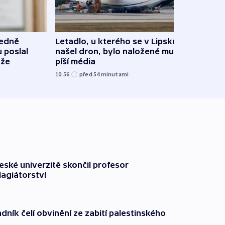
ledně
Letadlo, u kterého se v Lipsku
Evro
 poslal
našel dron, bylo naložené municí,
záso
uže
píší média
11:23
10:56
před 54
minutami
ské univerzitě skončil profesor
lagiátorství
dník čelí obvinění ze zabití palestinského