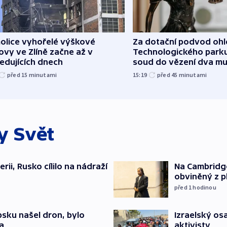
olice vyhořelé výškové
Za dotační podvod oh
vy ve Zlíně začne až v
Technologického parku
edujících dnech
soud do vězení dva m
před 15
minutami
15:19
před 45
minutami
ky
Svět
erii, Rusko cílilo na nádraží
Na Cambridge
obviněný z p
před 1
hodinou
Izraelský osa
psku našel dron, bylo
aktivisty
a