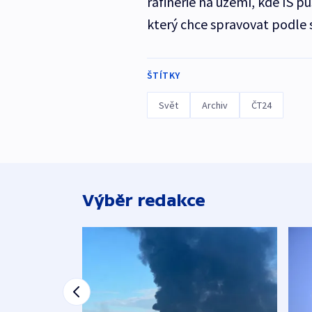
rafinérie na území, kde IS pů
který chce spravovat podle 
ŠTÍTKY
Svět
Archiv
ČT24
Výběr redakce