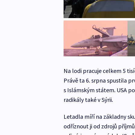
Na lodi pracuje celkem 5 tisí
Právě ta 6. srpna spustila p
s Islámským státem. USA pozd
radikály také v Sýrii.
Letadla míří na základny sku
odříznout ji od zdrojů příjm