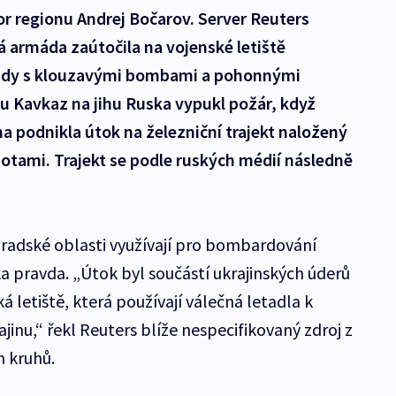
r regionu Andrej Bočarov. Server Reuters
ká armáda zaútočila na vojenské letiště
lady s klouzavými bombami a pohonnými
u Kavkaz na jihu Ruska vypukl požár, když
a podnikla útok na železniční trajekt naložený
tami. Trajekt se podle ruských médií následně
radské oblasti využívají pro bombardování
ska pravda. „Útok byl součástí ukrajinských úderů
á letiště, která používají válečná letadla k
inu,“ řekl Reuters blíže nespecifikovaný zdroj z
h kruhů.