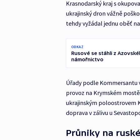
Krasnodarský kraj s okupov
ukrajinský dron vážně poškodi
tehdy vyžádal jednu oběť na
ODKAZ
Rusové se stáhli z Azovské
námořnictvo
Úřady podle Kommersantu ve
provoz na Krymském mostě,
ukrajinským poloostrovem K
doprava v zálivu u Sevastopo
Průniky na rusk