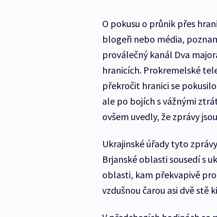
O pokusu o průnik přes hrani
blogeři nebo média, poznam
proválečný kanál Dva majora 
hranicích. Prokremelské tel
překročit hranici se pokusilo
ale po bojích s vážnými ztrá
ovšem uvedly, že zprávy jso
Ukrajinské úřady tyto zpráv
Brjanské oblasti sousedí s u
oblasti, kam překvapivě proni
vzdušnou čarou asi dvě stě k