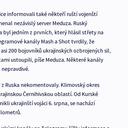
ce informovali také někteří ruští vojenští
enal nezávislý server Meduza. Ruský
byl jedním z prvních, který hlásil střety na
egramové kanály Mash a Shot tvrdily, že
 asi 200 bojovníků ukrajinských ozbrojených sil,
tami ustoupili, píše Meduza. Některé kanály
u nepravdivé.
y z Ruska nekomentovaly. Klimovský okres
krajinskou Černihivskou oblastí. Od Kurské
kli ukrajinští vojáci 6. srpna, se nachází
ilometrů.