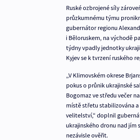
Ruské ozbrojené síly zárove
průzkumnému týmu proniknou
gubernátor regionu Alexandr
i Běloruskem, na východě pa
týdny vpadly jednotky ukraj
Kyjev se k tvrzení ruského re
„V Klimovském okrese Brjansk
pokus o průnik ukrajinské s
Bogomaz ve středu večer n
místě střetu stabilizována 
velitelství,“ doplnil gubern
ukrajinského dronu nad jím
nezávisle ověřit.