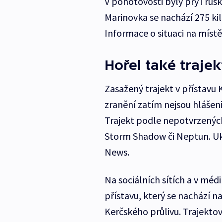
V pohotovosti byly prý i rus
Marinovka se nachází 275 ki
Informace o situaci na místě 
Hořel také traj
Zasažený trajekt v přístavu 
zranění zatím nejsou hlášen
Trajekt podle nepotvrzených 
Storm Shadow či Neptun. Ukr
News.
Na sociálních sítích a v médi
přístavu, který se nachází n
Kerčského průlivu. Trajektov