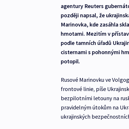
agentury Reuters gubernáto
později napsal, že ukrajins
Marinovka, kde zasáhla sk
hmotami. Mezitím v přístav
podle tamních úřadů Ukrajin
cisternami s pohonnými hmo
potopil.
Rusové Marinovku ve Volgog
frontové linie, píše Ukrajin
bezpilotními letouny na rusk
pravidelným útokům na Ukraj
ukrajinských bezpečnostníc