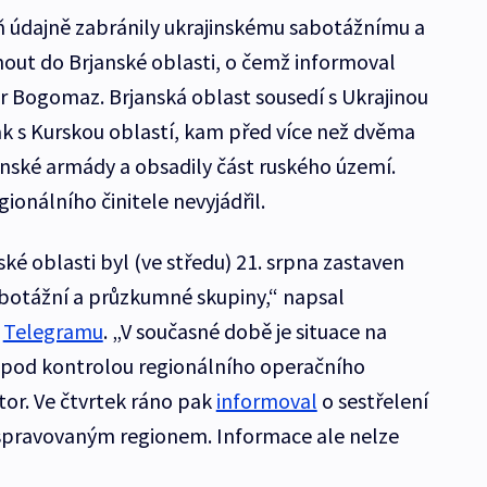
ň údajně zabránily ukrajinskému sabotážnímu a
t do Brjanské oblasti, o čemž informoval
 Bogomaz. Brjanská oblast sousedí s Ukrajinou
k s Kurskou oblastí, kam před více než dvěma
inské armády a obsadily část ruského území.
gionálního činitele nevyjádřil.
é oblasti byl (ve středu) 21. srpna zastaven
abotážní a průzkumné skupiny,“ napsal
a
Telegramu
. „V současné době je situace na
a pod kontrolou regionálního operačního
átor. Ve čtvrtek ráno pak
informoval
o sestřelení
 spravovaným regionem. Informace ale nelze