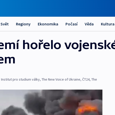
Svět
Regiony
Ekonomika
Počasí
Věda
Kultura
mí hořelo vojenské 
vem
,
Institut pro studium války
,
The New Voice of Ukraine
,
ČT24
,
The