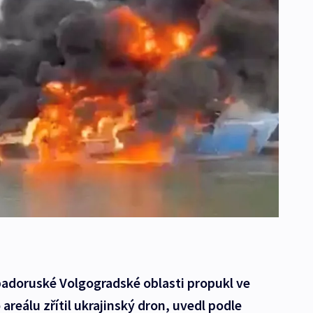
padoruské Volgogradské oblasti propukl ve
 areálu zřítil ukrajinský dron, uvedl podle