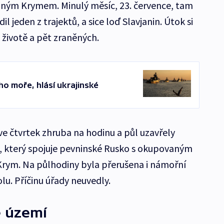
aným Krymem. Minulý měsíc, 23. července, tam
l jeden z trajektů, a sice loď Slavjanin. Útok si
 životě a pět zraněných.
ho moře, hlásí ukrajinské
 čtvrtek zhruba na hodinu a půl uzavřely
 který spojuje pevninské Rusko s okupovaným
rym. Na půlhodiny byla přerušena i námořní
lu. Příčinu úřady neuvedly.
é území