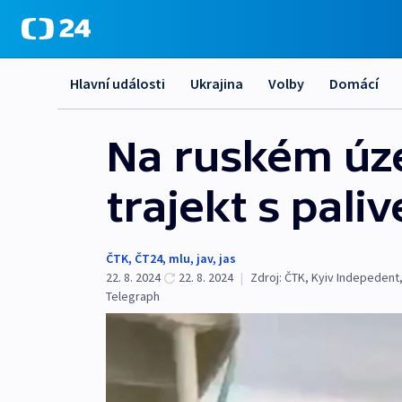
Hlavní události
Ukrajina
Volby
Domácí
Na ruském úze
trajekt s pali
ČTK
,
ČT24
,
mlu
,
jav
,
jas
22. 8. 2024
22. 8. 2024
|
Zdroj:
ČTK
,
Kyiv Indepedent
Telegraph