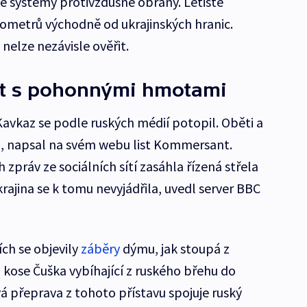
ké systémy protivzdušné obrany. Letiště
lometrů východně od ukrajinských hranic.
nelze nezávisle ověřit.
ekt s pohonnými hmotami
Kavkaz se podle ruských médií potopil. Oběti a
i, napsal na svém webu list Kommersant.
zpráv ze sociálních sítí zasáhla řízená střela
ajina se k tomu nevyjádřila, uvedl server BBC
ích se objevily
záběry
dýmu, jak stoupá z
a kose Čuška vybíhající z ruského břehu do
á přeprava z tohoto přístavu spojuje ruský