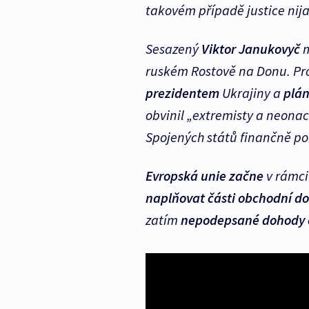
takovém případě justice nija
Sesazený
Viktor Janukovyč
m
ruském Rostově na Donu. Proh
prezidentem
Ukrajiny a
plán
obvinil „extremisty a neonacis
Spojených států finančně po
Evropská unie začne
v rámci
naplňovat části obchodní d
zatím
nepodepsané dohody o