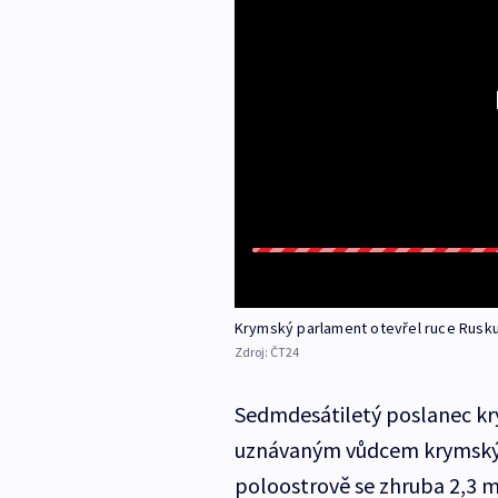
Krymský parlament otevřel ruce Rusku
Zdroj:
ČT24
Sedmdesátiletý poslanec k
uznávaným vůdcem krymských
poloostrově se zhruba 2,3 mi