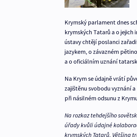
Krymský parlament dnes schv
krymských Tatarů a o jejich 
ústavy chtějí poslanci zařad
jazykem, o závazném pětinov
a o oficiálním uznání tatars
Na Krym se údajně vrátí pův
zajištěnu svobodu vyznání 
při násilném odsunu z Krymu
Na rozkaz tehdejšího sovětsk
úřady kvůli údajné kolabora
krymských Tatarů. Většina tr