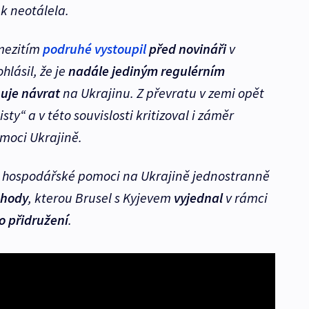
k neotálela.
ezitím
podruhé vystoupil
před novináři
v
lásil, že je
nadále jediným regulérním
uje návrat
na Ukrajinu. Z převratu v zemi opět
ty“ a v této souvislosti kritizoval i záměr
moci Ukrajině.
 hospodářské pomoci na Ukrajině jednostranně
ohody
, kterou Brusel s Kyjevem
vyjednal
v rámci
 přidružení
.