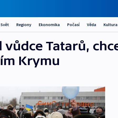
Svět
Regiony
Ekonomika
Počasí
Věda
Kultura
l vůdce Tatarů, chc
ením Krymu