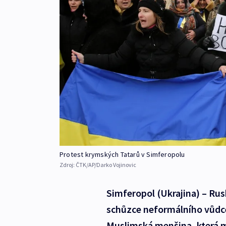
Protest krymských Tatarů v Simferopolu
Zdroj:
ČTK/AP/Darko Vojinovic
Simferopol (Ukrajina) – Rus
schůzce neformálního vůdc
Muslimská menšina, která 