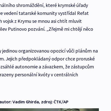
málního shromáždění, které krymské úřady
ve vedení tatarské komunity vystřídal Refat
 vojsk z Krymu se mnou asi chtít mluvit
ev Putinovo pozvání. „Zřejmě mi chtějí něco
ky jedinou organizovanou opozicí vůči plánům na
em. Jejich předpokládaný odpor chce proruské
rozsáhlé autonomie a závazkem, že zástupcům
azeny personální kvóty v centrálních
utor: Vadim Ghirda, zdroj: ČTK/AP