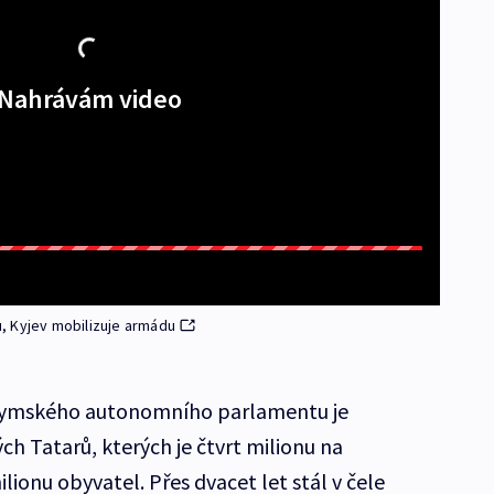
Nahrávám video
, Kyjev mobilizuje armádu
rymského autonomního parlamentu je
 Tatarů, kterých je čtvrt milionu na
lionu obyvatel. Přes dvacet let stál v čele