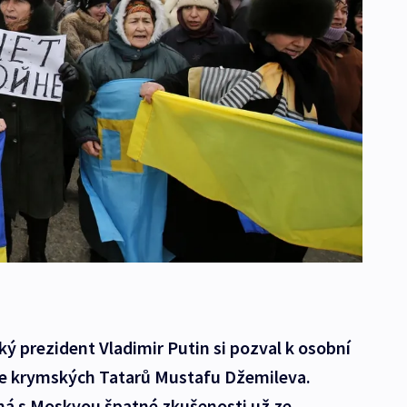
ký prezident Vladimir Putin si pozval k osobní
e krymských Tatarů Mustafu Džemileva.
má s Moskvou špatné zkušenosti už ze