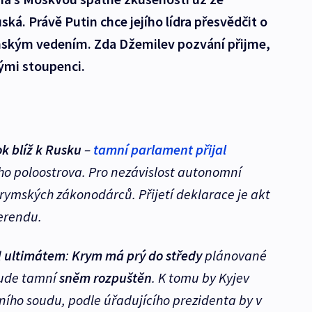
uská. Právě Putin chce jejího lídra přesvědčit o
ymským vedením. Zda Džemilev pozvání přijme,
ými stoupenci.
k blíž k Rusku
–
tamní parlament přijal
ho poloostrova. Pro nezávislost autonomní
krymských zákonodárců. Přijetí deklarace je akt
erendu.
l
ultimátem
:
Krym má prý do středy
plánované
bude tamní
sněm rozpuštěn
. K tomu by Kyjev
ního soudu, podle úřadujícího prezidenta by v