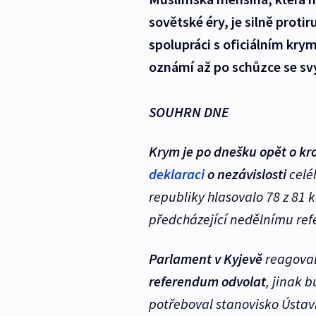
sovětské éry, je silně protir
spolupráci s oficiálním kr
oznámí až po schůzce se sv
SOUHRN DNE
Krym je po dnešku opět o kro
deklaraci
o nezávislosti
celé
republiky hlasovalo 78 z 81 
předcházející nedělnímu ref
Parlament v Kyjevě
reagova
referendum odvolat
, jinak 
potřeboval stanovisko Ústav