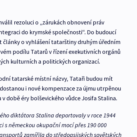
álil rezoluci o „zárukách obnovení práv
integraci do krymské společnosti“. Do budoucí
it články o vyhlášení tatarštiny druhým úředním
ém podílu Tatarů v řízení exekutivních orgánů
kých kulturních a politických organizací.
odní tatarské místní názvy, Tataři budou mít
a dostanou i nové kompenzace za újmu utrpěnou
 v době éry bolševického vůdce Josifa Stalina.
ého diktátora Stalina deportovaly v roce 1944
ci s německou okupační mocí přes 190 000
ansportů zamířila do středoasijských sovětských