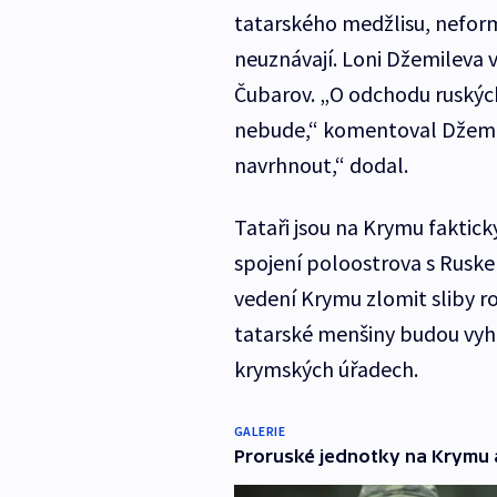
tatarského medžlisu, nefor
neuznávají. Loni Džemileva 
Čubarov. „O odchodu ruských
nebude,“ komentoval Džemil
navrhnout,“ dodal.
Tataři jsou na Krymu faktic
spojení poloostrova s Rusk
vedení Krymu zlomit sliby 
tatarské menšiny budou vyhr
krymských úřadech.
GALERIE
Proruské jednotky na Krymu a