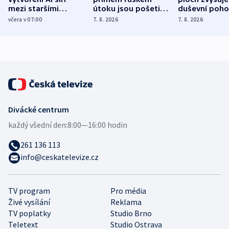
mezi staršími
útoku jsou pošetilé,
duševní poho
Poláky nebezpečné
míní estonský
ukázala
včera v 07:00
7. 8. 2026
7. 8. 2026
zdravotní rady
bezpečnostní
mezinárodní 
expert
Divácké centrum
každý všední den:
8:00—16:00 hodin
261 136 113
info@ceskatelevize.cz
TV program
Pro média
Živé vysílání
Reklama
TV poplatky
Studio Brno
Teletext
Studio Ostrava