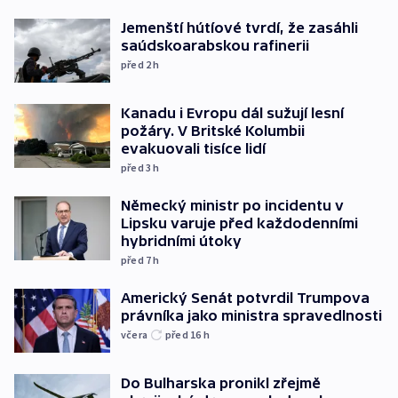
Jemenští hútíové tvrdí, že zasáhli
saúdskoarabskou rafinerii
před 2
h
Kanadu i Evropu dál sužují lesní
požáry. V Britské Kolumbii
evakuovali tisíce lidí
před 3
h
Německý ministr po incidentu v
Lipsku varuje před každodenními
hybridními útoky
před 7
h
Americký Senát potvrdil Trumpova
právníka jako ministra spravedlnosti
včera
před 16
h
Do Bulharska pronikl zřejmě