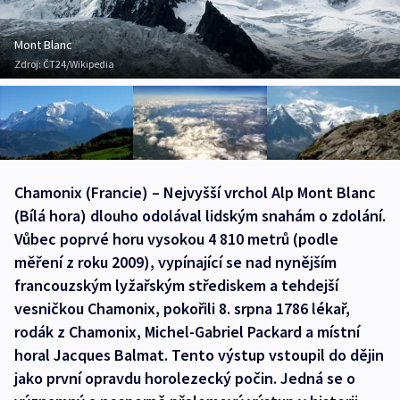
Mont Blanc
Zdroj:
ČT24/Wikipedia
Chamonix (Francie) – Nejvyšší vrchol Alp Mont Blanc
(Bílá hora) dlouho odolával lidským snahám o zdolání.
Vůbec poprvé horu vysokou 4 810 metrů (podle
měření z roku 2009), vypínající se nad nynějším
francouzským lyžařským střediskem a tehdejší
vesničkou Chamonix, pokořili 8. srpna 1786 lékař,
rodák z Chamonix, Michel-Gabriel Packard a místní
horal Jacques Balmat. Tento výstup vstoupil do dějin
jako první opravdu horolezecký počin. Jedná se o