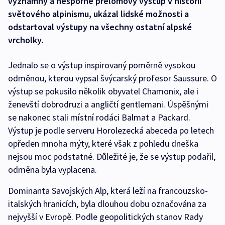
významný a nesporně přelomový výstup v historii
světového alpinismu, ukázal lidské možnosti a
odstartoval výstupy na všechny ostatní alpské
vrcholky.
Jednalo se o výstup inspirovaný poměrně vysokou
odměnou, kterou vypsal švýcarský profesor Saussure. O
výstup se pokusilo několik obyvatel Chamonix, ale i
ženevští dobrodruzi a angličtí gentlemani. Úspěšnými
se nakonec stali místní rodáci Balmat a Packard.
Výstup je podle serveru Horolezecká abeceda po letech
opředen mnoha mýty, které však z pohledu dneška
nejsou moc podstatné. Důležité je, že se výstup podařil,
odměna byla vyplacena.
Dominanta Savojských Alp, která leží na francouzsko-
italských hranicích, byla dlouhou dobu označována za
nejvyšší v Evropě. Podle geopolitických stanov Rady