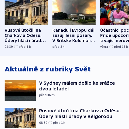
Rusové útočili na
Kanadu i Evropu dál
Účastníci po
Charkov a Oděsu.
sužují lesní požáry.
Pride upozorň
Údery hlásí i úřady v
V Britské Kolumbii
trvající nerov
Bělgorodu
evakuovali tisíce lidí
společensko
08:39
před 1
h
před 3
h
včera
před 15
h
atmosféru
Aktuálně z rubriky
Svět
V Sydney málem došlo ke srážce
dvou letadel
před 36
m
Rusové útočili na Charkov a Oděsu.
Údery hlásí i úřady v Bělgorodu
08:39
před 1
h