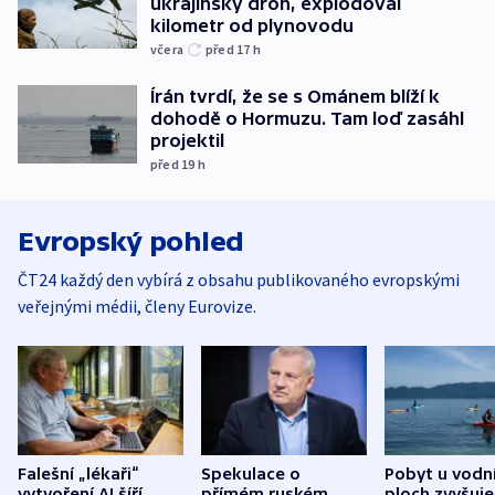
ukrajinský dron, explodoval
kilometr od plynovodu
včera
před 17
h
Írán tvrdí, že se s Ománem blíží k
dohodě o Hormuzu. Tam loď zasáhl
projektil
před 19
h
Evropský pohled
ČT24 každý den vybírá z obsahu publikovaného evropskými
veřejnými médii, členy Eurovize.
Falešní „lékaři“
Spekulace o
Pobyt u vodn
vytvoření AI šíří
přímém ruském
ploch zvyšuje