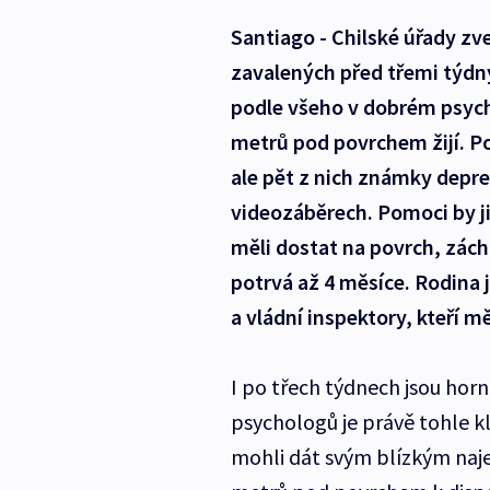
Santiago - Chilské úřady zve
zavalených před třemi týdny
podle všeho v dobrém psychi
metrů pod povrchem žijí. Po
ale pět z nich známky depres
videozáběrech. Pomoci by j
měli dostat na povrch, zách
potrvá až 4 měsíce. Rodina 
a vládní inspektory, kteří m
I po třech týdnech jsou horn
psychologů je právě tohle klí
mohli dát svým blízkým najev