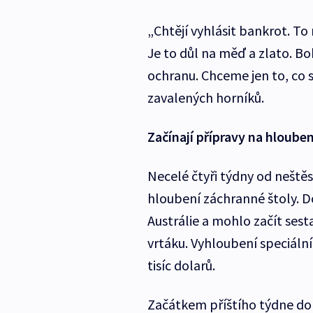
„Chtějí vyhlásit bankrot. To 
Je to důl na měď a zlato. B
ochranu. Chceme jen to, co s
zavalených horníků.
Začínají přípravy na hloube
Necelé čtyři týdny od neštěs
hloubení záchranné štoly. D
Austrálie a mohlo začít ses
vrtáku. Vyhloubení speciáln
tisíc dolarů.
Začátkem příštího týdne do 