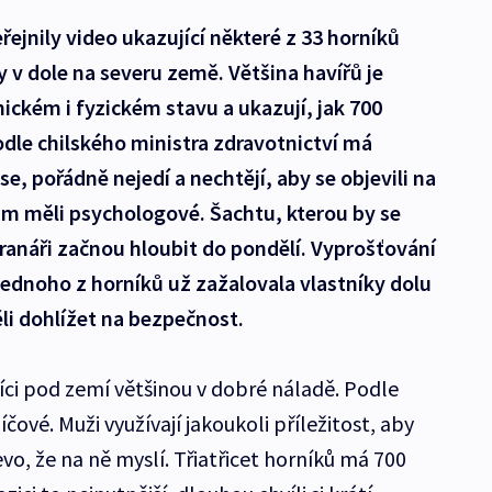
řejnily video ukazující některé z 33 horníků
 v dole na severu země. Většina havířů je
ckém i fyzickém stavu a ukazují, jak 700
dle chilského ministra zdravotnictví má
e, pořádně nejedí a nechtějí, aby se objevili na
im měli psychologové. Šachtu, kterou by se
ranáři začnou hloubit do pondělí. Vyprošťování
jednoho z horníků už zažalovala vlastníky dolu
ěli dohlížet na bezpečnost.
íci pod zemí většinou v dobré náladě. Podle
čové. Muži využívají jakoukoli příležitost, aby
o, že na ně myslí. Třiatřicet horníků má 700