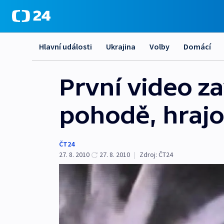
Hlavní události
Ukrajina
Volby
Domácí
První video z
pohodě, hrajo
ČT24
27. 8. 2010
27. 8. 2010
|
Zdroj:
ČT24