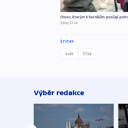
Otvor, kterým k horníkům posílají potra
Zdroj:
ČT24
ŠTÍTKY
Svět
ČT24
Výběr redakce