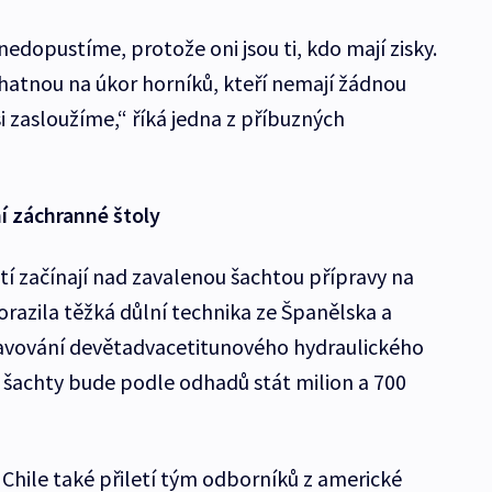
nedopustíme, protože oni jsou ti, kdo mají zisky.
ohatnou na úkor horníků, kteří nemají žádnou
i zasloužíme,“ říká jedna z příbuzných
ní záchranné štoly
tí začínají nad zavalenou šachtou přípravy na
orazila těžká důlní technika ze Španělska a
tavování devětadvacetitunového hydraulického
í šachty bude podle odhadů stát milion a 700
Chile také přiletí tým odborníků z americké