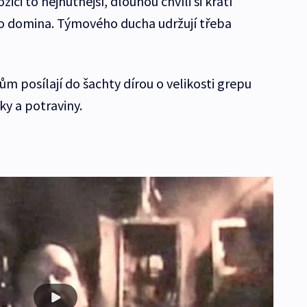
ci to nejnutnější, dlouhou chvíli si krátí
o domina. Týmového ducha udržují třeba
m posílají do šachty dírou o velikosti grepu
ky a potraviny.