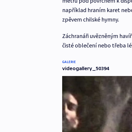
metrů pod povrchem k dispozi
například hraním karet neb
zpěvem chilské hymny.
Záchranáři uvězněným havířů
čisté oblečení nebo třeba lé
GALERIE
videogallery_50394