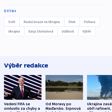
ŠTÍTKY
Svět
Ruská invaze na Ukrajinu
Útok
Poltava
Ukrajina
Darja Stomatová
Události
Výběr
Výběr redakce
Vedení FIFA se
Od Moravy po
Ukrajina zasá
omluvilo za chyby a
Maďarsko. Srpnová
obří rafinerii