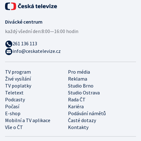
Divácké centrum
každý všední den:
8:00—16:00 hodin
261 136 113
info@ceskatelevize.cz
TV program
Pro média
Živé vysílání
Reklama
TV poplatky
Studio Brno
Teletext
Studio Ostrava
Podcasty
Rada ČT
Počasí
Kariéra
E-shop
Podávání námětů
Mobilní a TV aplikace
Časté dotazy
Vše o ČT
Kontakty