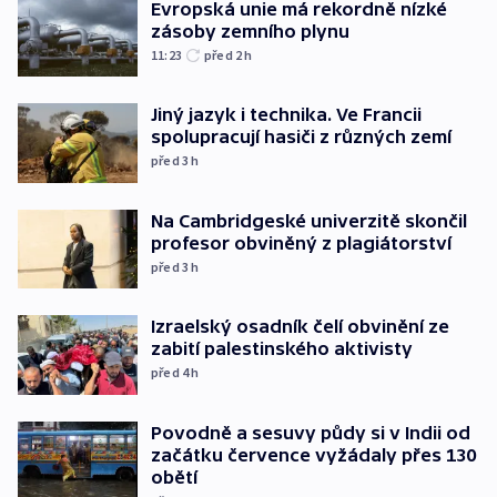
Evropská unie má rekordně nízké
zásoby zemního plynu
11:23
před 2
h
Jiný jazyk i technika. Ve Francii
spolupracují hasiči z různých zemí
před 3
h
Na Cambridgeské univerzitě skončil
profesor obviněný z plagiátorství
před 3
h
Izraelský osadník čelí obvinění ze
zabití palestinského aktivisty
před 4
h
Povodně a sesuvy půdy si v Indii od
začátku července vyžádaly přes 130
obětí