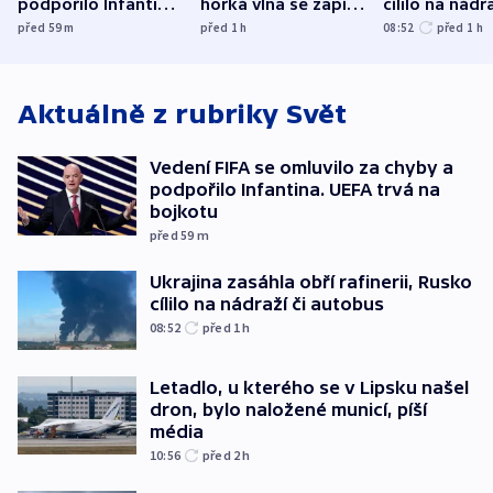
podpořilo Infantina.
horká vlna se zapíše
cílilo na nádra
UEFA trvá na
do dějin
autobus
před 59
m
před 1
h
08:52
před 1
h
bojkotu
klimatologie
Aktuálně z rubriky
Svět
Vedení FIFA se omluvilo za chyby a
podpořilo Infantina. UEFA trvá na
bojkotu
před 59
m
Ukrajina zasáhla obří rafinerii, Rusko
cílilo na nádraží či autobus
08:52
před 1
h
Letadlo, u kterého se v Lipsku našel
dron, bylo naložené municí, píší
média
10:56
před 2
h