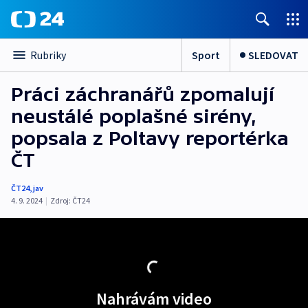
Sport
SLEDOVAT
Rubriky
Práci záchranářů zpomalují
neustálé poplašné sirény,
popsala z Poltavy reportérka
ČT
ČT24
,
jav
4. 9. 2024
|
Zdroj:
ČT24
Nahrávám video