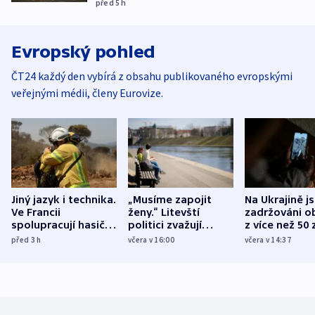
před 5
h
Evropský pohled
ČT24 každý den vybírá z obsahu publikovaného evropskými
veřejnými médii, členy Eurovize.
Jiný jazyk i technika.
„Musíme zapojit
Na Ukrajině j
Ve Francii
ženy.“ Litevští
zadržováni o
spolupracují hasiči z
politici zvažují
z více než 50 
různých zemí
dohodu o
Bojovali na s
před 3
h
včera v 16:00
včera v 14:37
demografii
Ruska