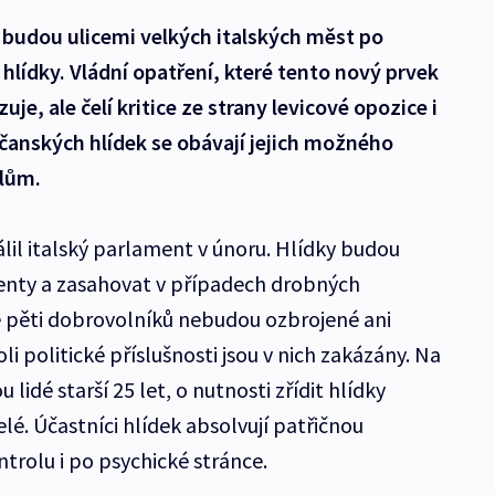
 budou ulicemi velkých italských měst po
hlídky. Vládní opatření, které tento nový prvek
zuje, ale čelí kritice ze strany levicové opozice i
bčanských hlídek se obávají jejich možného
elům.
lil italský parlament v únoru. Hlídky budou
cidenty a zasahovat v případech drobných
 pěti dobrovolníků nebudou ozbrojené ani
i politické příslušnosti jsou v nich zakázány. Na
idé starší 25 let, o nutnosti zřídit hlídky
é. Účastníci hlídek absolvují patřičnou
trolu i po psychické stránce.