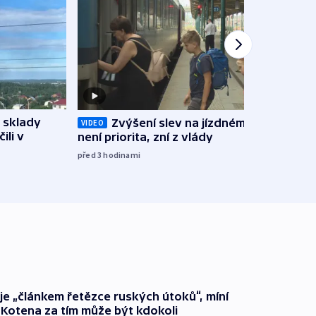
 sklady
Zvýšení slev na jízdném teď
Opil
VIDEO
ili v
není priorita, zní z vlády
vozid
stře
před 3
hodinami
před 4
 je „článkem řetězce ruských útoků“, míní
 Kotena za tím může být kdokoli