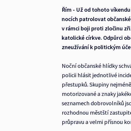
Řím - Už od tohoto víkendu
nocích patrolovat občanské 
v rámci boji proti zločinu zři
katolické církve. Odpůrci o
zneužívání k politickým úč
Noční občanské hlídky schvá
policii hlásit jednotlivé in
přestupků. Skupiny nejméně
motorizované a znaky jakékol
seznamech dobrovolníků jsou l
rozhodnou městští zastupitel
průpravu a velmi přísnou kon