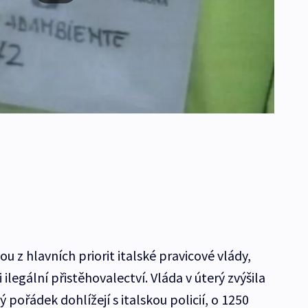
ou z hlavních priorit italské pravicové vlády,
i ilegální přistěhovalectví. Vláda v úterý zvýšila
ý pořádek dohlížejí s italskou policií, o 1250