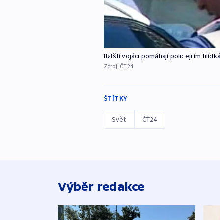
Italští vojáci pomáhají policejním hlíd
Zdroj:
ČT24
ŠTÍTKY
Svět
ČT24
Výběr redakce