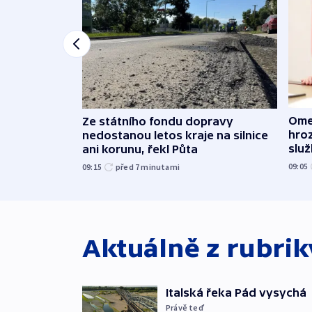
Ome
Ze státního fondu dopravy
hroz
nedostanou letos kraje na silnice
slu
ani korunu, řekl Půta
09:05
09:15
před 7
minutami
Aktuálně z rubri
Italská řeka Pád vysychá
Právě teď