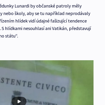
ědunky Lunardi by občanské patroly měly
 nebo školy, aby se tu například neprodávaly
řízením hlídek vidí údajné fašizující tendence
. S hlídkami nesouhlasí ani Vatikán, představují
ho státu“.