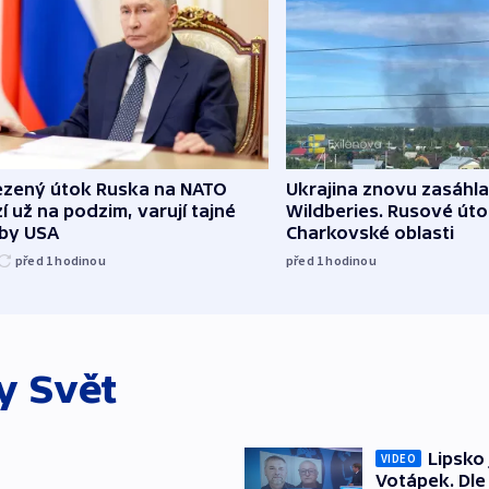
zený útok Ruska na NATO
Ukrajina znovu zasáhla
í už na podzim, varují tajné
Wildberies. Rusové útoč
žby USA
Charkovské oblasti
před 1
hodinou
před 1
hodinou
ky
Svět
Lipsko
VIDEO
Votápek. Dle