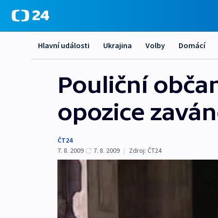
Hlavní události
Ukrajina
Volby
Domácí
Pouliční občan
opozice zaván
ČT24
7. 8. 2009
7. 8. 2009
|
Zdroj:
ČT24