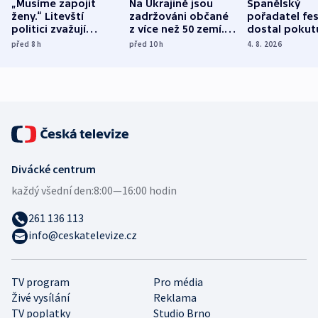
„Musíme zapojit
Na Ukrajině jsou
Španělský
ženy.“ Litevští
zadržováni občané
pořadatel fes
politici zvažují
z více než 50 zemí.
dostal pokut
dohodu o
Bojovali na straně
nekalé prakti
před 8
h
před 10
h
4. 8. 2026
demografii
Ruska
Divácké centrum
každý všední den:
8:00—16:00 hodin
261 136 113
info@ceskatelevize.cz
TV program
Pro média
Živé vysílání
Reklama
TV poplatky
Studio Brno