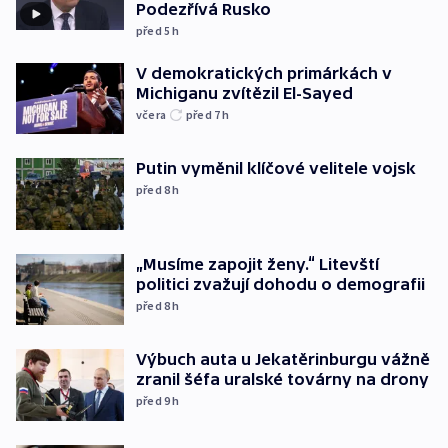
Podezřívá Rusko
před 5
h
V demokratických primárkách v
Michiganu zvítězil El-Sayed
včera
před 7
h
Putin vyměnil klíčové velitele vojsk
před 8
h
„Musíme zapojit ženy.“ Litevští
politici zvažují dohodu o demografii
před 8
h
Výbuch auta u Jekatěrinburgu vážně
zranil šéfa uralské továrny na drony
před 9
h