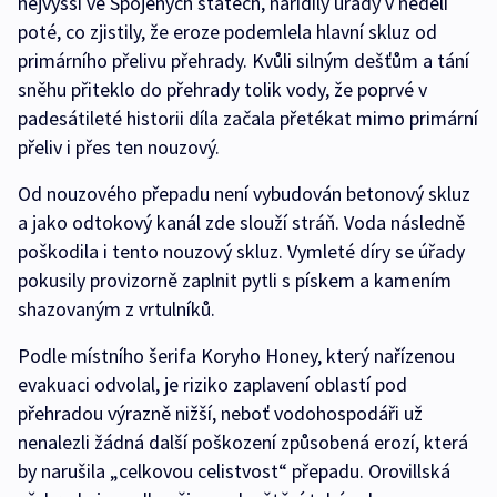
nejvyšší ve Spojených státech, nařídily úřady v neděli
poté, co zjistily, že eroze podemlela hlavní skluz od
primárního přelivu přehrady. Kvůli silným dešťům a tání
sněhu přiteklo do přehrady tolik vody, že poprvé v
padesátileté historii díla začala přetékat mimo primární
přeliv i přes ten nouzový.
Od nouzového přepadu není vybudován betonový skluz
a jako odtokový kanál zde slouží stráň. Voda následně
poškodila i tento nouzový skluz. Vymleté díry se úřady
pokusily provizorně zaplnit pytli s pískem a kamením
shazovaným z vrtulníků.
Podle místního šerifa Koryho Honey, který nařízenou
evakuaci odvolal, je riziko zaplavení oblastí pod
přehradou výrazně nižší, neboť vodohospodáři už
nenalezli žádná další poškození způsobená erozí, která
by narušila „celkovou celistvost“ přepadu. Orovillská