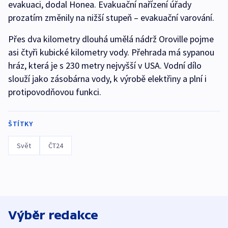
evakuaci, dodal Honea. Evakuační nařízení úřady
prozatím změnily na nižší stupeň – evakuační varování.
Přes dva kilometry dlouhá umělá nádrž Oroville pojme
asi čtyři kubické kilometry vody. Přehrada má sypanou
hráz, která je s 230 metry nejvyšší v USA. Vodní dílo
slouží jako zásobárna vody, k výrobě elektřiny a plní i
protipovodňovou funkci.
ŠTÍTKY
Svět
ČT24
Výběr redakce