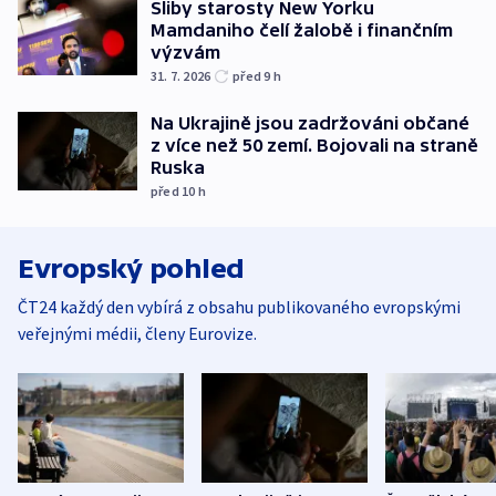
Sliby starosty New Yorku
Mamdaniho čelí žalobě i finančním
výzvám
31. 7. 2026
před 9
h
Na Ukrajině jsou zadržováni občané
z více než 50 zemí. Bojovali na straně
Ruska
před 10
h
Evropský pohled
ČT24 každý den vybírá z obsahu publikovaného evropskými
veřejnými médii, členy Eurovize.