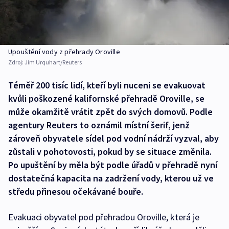
Upouštění vody z přehrady Oroville
Zdroj:
Jim Urquhart/Reuters
Téměř 200 tisíc lidí, kteří byli nuceni se evakuovat
kvůli poškozené kalifornské přehradě Oroville, se
může okamžitě vrátit zpět do svých domovů. Podle
agentury Reuters to oznámil místní šerif, jenž
zároveň obyvatele sídel pod vodní nádrží vyzval, aby
zůstali v pohotovosti, pokud by se situace změnila.
Po upuštění by měla být podle úřadů v přehradě nyní
dostatečná kapacita na zadržení vody, kterou už ve
středu přinesou očekávané bouře.
Evakuaci obyvatel pod přehradou Oroville, která je