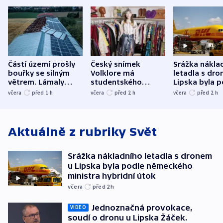
Částí území prošly
Český snímek
Srážka nákla
bouřky se silným
Volklore má
letadla s dr
větrem. Lámaly
studentského
Lipska byla p
stromy a poničily
Oscara, zabojuje o
německého mi
včera
před 1
h
včera
před 2
h
včera
před 2
h
střechu
cenu za krátký film
hybridní útok
Aktuálně z rubriky
Svět
Srážka nákladního letadla s dronem
u Lipska byla podle německého
ministra hybridní útok
včera
před 2
h
Jednoznačná provokace,
VIDEO
soudí o dronu u Lipska Žáček.