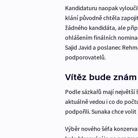
Kandidaturu naopak vyloučila
klání původně chtěla zapojit
žádného kandidáta, ale připo
ohlášením finálních nominací
Sajid Javid a poslanec Rehm
podporovatelů.
Vítěz bude znám
Podle sázkařů mají největší 
aktuálně vedou i co do počtu
podpořili. Sunaka chce voli
Výběr nového šéfa konzervat