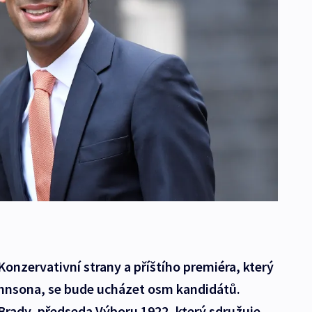
Konzervativní strany a příštího premiéra, který
ohnsona, se bude ucházet osm kandidátů.
Brady, předseda Výboru 1922, který sdružuje