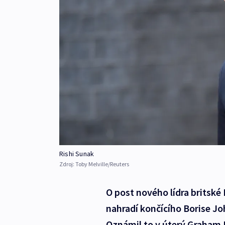
Rishi Sunak
Zdroj:
Toby Melville/Reuters
O post nového lídra britské 
nahradí končícího Borise J
Oznámil to v úterý Graham 