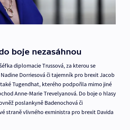
 do boje nezasáhnou
šéfka diplomacie Trussová, za kterou se
 Nadine Dorriesová či tajemník pro brexit Jacob
také Tugendhat, kterého podpořila mimo jiné
bchod Anne-Marie Trevelyanová. Do boje o hlasy
 rovněž poslankyně Badenochová či
é straně vlivného exministra pro brexit Davida