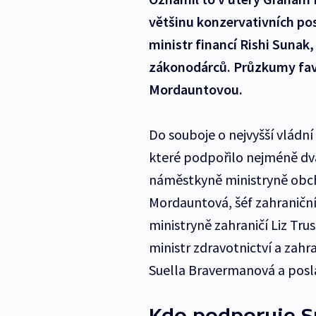
většinu konzervativních pos
ministr financí Rishi Sunak,
zákonodárců. Průzkumy favo
Mordauntovou.
Do souboje o nejvyšší vládní 
které podpořilo nejméně dv
náměstkyně ministryně obch
Mordauntová, šéf zahranič
ministryně zahraničí Liz Tru
ministr zdravotnictví a zah
Suella Bravermanová a pos
Kdo podporuje 