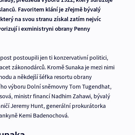
lanců. Favoritem klání je zřejmě bývalý
 který na svou stranu získal zatím nejvíc
rizují i exministryni obrany Penny
post postoupili jen ti konzervativní politici,
acet zákonodárců. Kromě Sunaka je mezi nimi
odu a někdejší šéfka resortu obrany
ního výboru Dolní sněmovny Tom Tugendhat,
ssová, ministr financí Nadhim Zahawi, bývalý
raničí Jeremy Hunt, generální prokurátorka
lankyně Kemi Badenochová.
Sunaka