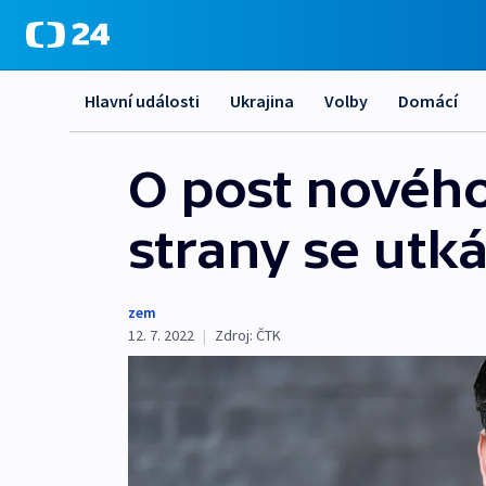
Hlavní události
Ukrajina
Volby
Domácí
O post nového
strany se utk
zem
12. 7. 2022
|
Zdroj:
ČTK