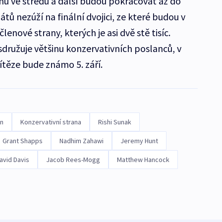
mu ve středu a další budou pokračovat až do
tů nezúží na finální dvojici, ze které budou v
členové strany, kterých je asi dvě stě tisíc.
sdružuje většinu konzervativních poslanců, v
ítěze bude známo 5. září.
on
Konzervativní strana
Rishi Sunak
Grant Shapps
Nadhim Zahawi
Jeremy Hunt
avid Davis
Jacob Rees-Mogg
Matthew Hancock