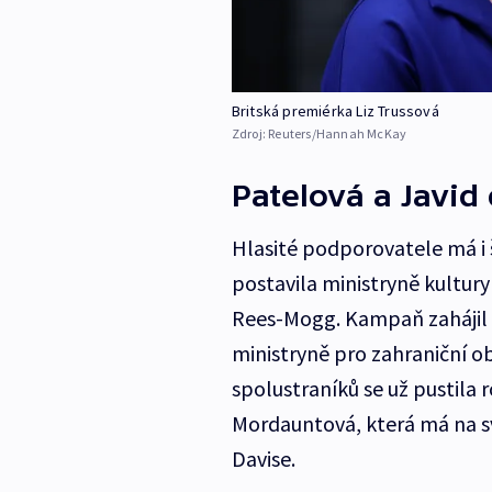
Britská premiérka Liz Trussová
Zdroj:
Reuters/Hannah McKay
Patelová a Javid
Hlasité podporovatele má i 
postavila ministryně kultury
Rees-Mogg. Kampaň zahájil 
ministryně pro zahraniční o
spolustraníků se už pustila
Mordauntová, která má na sv
Davise.