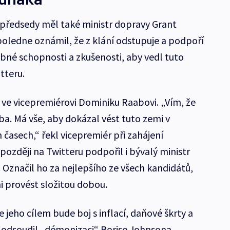
 předsedy měl také ministr dopravy Grant
poledne oznámil, že z klání odstupuje a podpoří
bné schopnosti a zkušenosti, aby vedl tuto
tteru.
 ve vicepremiérovi Dominiku Raabovi. „Vím, že
eba. Má vše, aby dokázal vést tuto zemi v
časech,“ řekl vicepremiér při zahájení
zději na Twitteru podpořil i bývalý ministr
 Označil ho za nejlepšího ze všech kandidátů,
 provést složitou dobou.
e jeho cílem bude boj s inflací, daňové škrty a
 odsoudil „démonizaci“ Borise Johnsona.