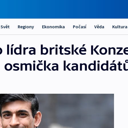
Svět
Regiony
Ekonomika
Počasí
Věda
Kultura
 lídra britské Konz
á osmička kandidát