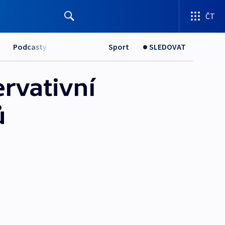
ČT
Podcasty
Sport
SLEDOVAT
ervativní
ů