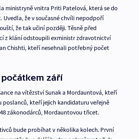
 ministryně vnitra Priti Patelová, která se do
. Uvedla, že v současné chvíli nepodpoří
uští, že tak učiní později. Těsně před
 z klání odstoupili exministr zdravotnictví
an Chishti, kteří nesehnali potřebný počet
 počátkem září
šance na vítězství Sunak a Mordauntová, kteří
 poslanců, kteří jejich kandidaturu veřejně
t 48 zákonodárců, Mordauntovou třicet.
ivců bude probíhat v několika kolech. První