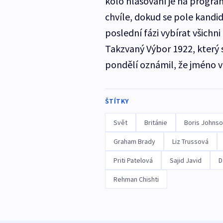
kolo hlasování je na progra
chvíle, dokud se pole kandidá
poslední fázi vybírat všichni 
Takzvaný Výbor 1922, který 
pondělí oznámil, že jméno v
ŠTÍTKY
Svět
Británie
Boris Johns
Graham Brady
Liz Trussová
Priti Patelová
Sajid Javid
D
Rehman Chishti