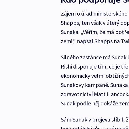
Zájem o úřad ministerského
Shapps, ten však v úterý do
Sunaka. „Věřím, že má potře
zemi,“ napsal Shapps na Twi
Silného zastánce má Sunak i
Rishi disponuje tím, co je tř
ekonomicky velmi obtížných 
Sunakovy kampaně. Sunaka po
zdravotnictví Matt Hancock.
Sunak podle něj dokáže zemi
Sám Sunak v projevu slíbil, ž
hospodářský růst, a zároveň