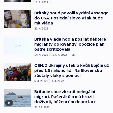
17. 6. 2022
|
Britský soud povolil vydání Assange
do USA. Poslední slovo však bude
mít vláda
20. 4. 2022
|
Britská vláda hodlá posílat některé
migranty do Rwandy, opozice plán
ostře zkritizovala
14. 4. 2022
14. 4. 2022
|
vkl
OSN: Z Ukrajiny uteklo kvůli bojům už
přes 1,5 milionu lidí. Na Slovensku
zůstaly vlaky s pomocí
6. 3. 2022
7. 3. 2022
|
Británie chce zkrotit nelegální
migraci. Pašerákům má hrozit
doživotí, běžencům deportace
28. 12. 2021
|