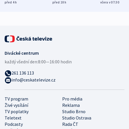
Poláky nebezpečné
míní estonský
ukázala
před 4
h
před 18
h
včera v 07:30
zdravotní rady
bezpečnostní
mezinárodní 
expert
Divácké centrum
každý všední den:
8:00—16:00 hodin
261 136 113
info@ceskatelevize.cz
TV program
Pro média
Živé vysílání
Reklama
TV poplatky
Studio Brno
Teletext
Studio Ostrava
Podcasty
Rada ČT