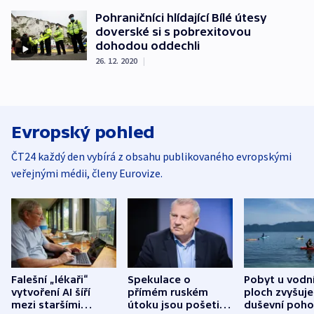
Pohraničníci hlídající Bílé útesy
doverské si s pobrexitovou
dohodou oddechli
26. 12. 2020
|
Evropský pohled
ČT24 každý den vybírá z obsahu publikovaného evropskými
veřejnými médii, členy Eurovize.
Falešní „lékaři“
Spekulace o
Pobyt u vodn
vytvoření AI šíří
přímém ruském
ploch zvyšuje
mezi staršími
útoku jsou pošetilé,
duševní poho