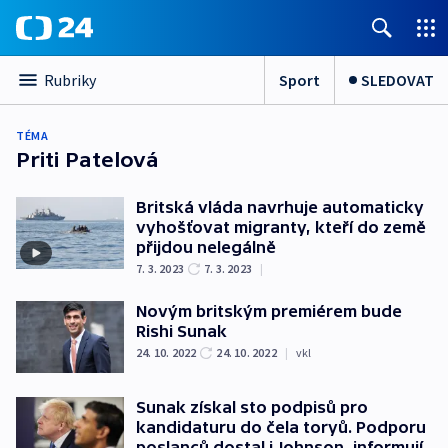
Sport
SLEDOVAT
Rubriky
TÉMA
Priti Patelová
Britská vláda navrhuje automaticky
vyhošťovat migranty, kteří do země
přijdou nelegálně
7. 3. 2023
7. 3. 2023
|
Novým britským premiérem bude
Rishi Sunak
24. 10. 2022
24. 10. 2022
|
vkl
Sunak získal sto podpisů pro
kandidaturu do čela toryů. Podporu
poslanců dostal i Johnson, informují