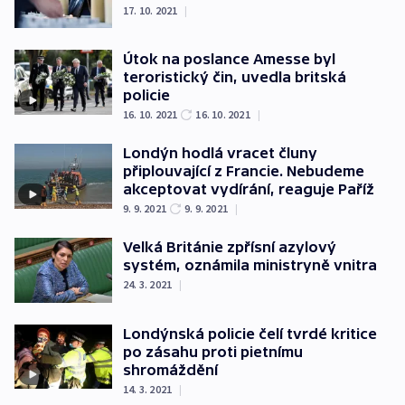
17. 10. 2021
|
Útok na poslance Amesse byl
teroristický čin, uvedla britská
policie
16. 10. 2021
16. 10. 2021
|
Londýn hodlá vracet čluny
připlouvající z Francie. Nebudeme
akceptovat vydírání, reaguje Paříž
9. 9. 2021
9. 9. 2021
|
Velká Británie zpřísní azylový
systém, oznámila ministryně vnitra
24. 3. 2021
|
Londýnská policie čelí tvrdé kritice
po zásahu proti pietnímu
shromáždění
14. 3. 2021
|