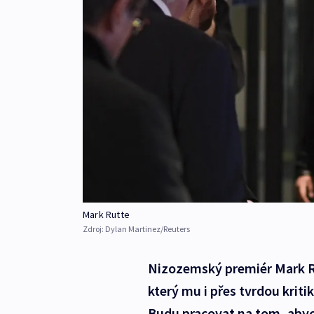
Mark Rutte
Zdroj:
Dylan Martinez/Reuters
Nizozemský premiér Mark Ru
který mu i přes tvrdou krit
Budu pracovat na tom, abych