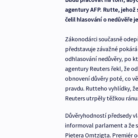
agentury AFP. Rutte, jehož 
čelil hlasování o nedůvěře 
Zákonodárci současně odepř
představuje závažné pokárán
odhlasování nedůvěry, po k
agentury Reuters řekl, že o
obnovení důvěry poté, co vě
pravdu. Rutteho vyhlídky, ž
Reuters utrpěly těžkou ránu
Důvěryhodností předsedy vl
informoval parlament a že s
Pietera Omtzigta. Premiér od