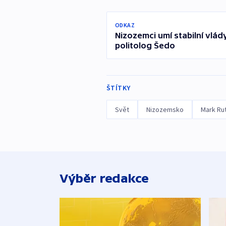
ODKAZ
Nizozemci umí stabilní vlád
politolog Šedo
ŠTÍTKY
Svět
Nizozemsko
Mark Ru
Výběr redakce