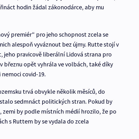
třináct hodin žádal zákonodárce, aby mu
ový premiér“ pro jeho schopnost zcela se
ich alespoň vyváznout bez újmy. Rutte stojí v
, jeho pravicově liberální Lidová strana pro
v březnu opět vyhrála ve volbách, také díky
 nemoci covid-19.
zozemsku trvá obvykle několik měsíců, do
stalo sedmnáct politických stran. Pokud by
 zemi by podle místních médií hrozilo, že po
ách s Ruttem by se vydala do zcela