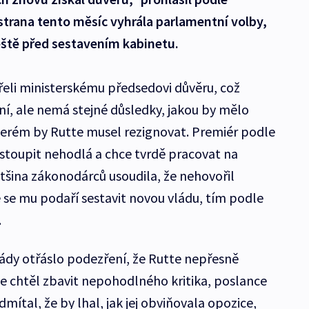
strana tento měsíc vyhrála parlamentní volby,
ještě před sestavením kabinetu.
eli ministerskému předsedovi důvěru, což
í, ale nemá stejné důsledky, jakou by mělo
terém by Rutte musel rezignovat. Premiér podle
dstoupit nehodlá a chce tvrdě pracovat na
tšina zákonodárců usoudila, že nehovořil
e se mu podaří sestavit novou vládu, tím podle
.
ády otřáslo podezření, že Rutte nepřesně
e chtěl zbavit nepohodlného kritika, poslance
mítal, že by lhal, jak jej obviňovala opozice,