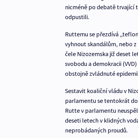
nicméně po debatě trvající 
odpustili.
Ruttemu se přezdívá „teflon
vyhnout skandálům, nebo z n
čele Nizozemska již deset let
svobodu a demokracii (VVD) 
obstojně zvládnuté epidemii
Sestavit koaliční vládu v Ni
parlamentu se tentokrát do
Rutte v parlamentu neuspěl,
deseti letech v klidných vod
neprobádaných proudů.