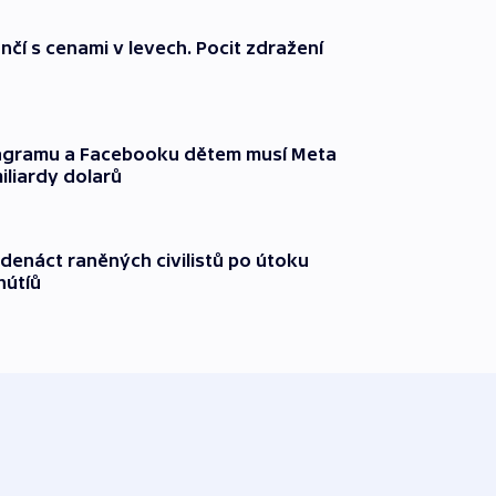
nčí s cenami v levech. Pocit zdražení
tagramu a Facebooku dětem musí Meta
miliardy dolarů
edenáct raněných civilistů po útoku
hútíů