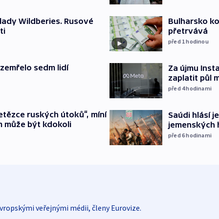
lady Wildberies. Rusové
Bulharsko ko
ti
přetrvává
před 1
hodinou
 zemřelo sedm lidí
Za újmu Ins
zaplatit půl 
před 4
hodinami
etězce ruských útoků“, míní
Saúdi hlásí j
m může být kdokoli
jemenských 
před 6
hodinami
vropskými veřejnými médii, členy Eurovize.