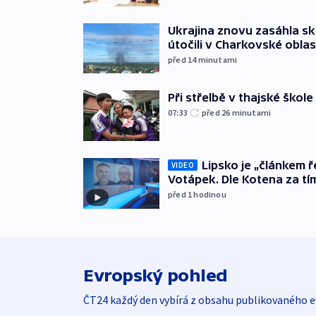
Ukrajina znovu zasáhla sk
útočili v Charkovské oblas
před 14
minutami
Při střelbě v thajské škole
07:33
před 26
minutami
Lipsko je „článkem ř
VIDEO
Votápek. Dle Kotena za tí
před 1
hodinou
Evropský pohled
ČT24 každý den vybírá z obsahu publikovaného e