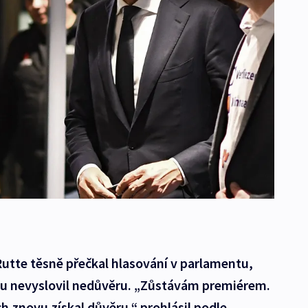
tte těsně přečkal hlasování v parlamentu,
iku nevyslovil nedůvěru. „Zůstávám premiérem.
 znovu získal důvěru,“ prohlásil podle