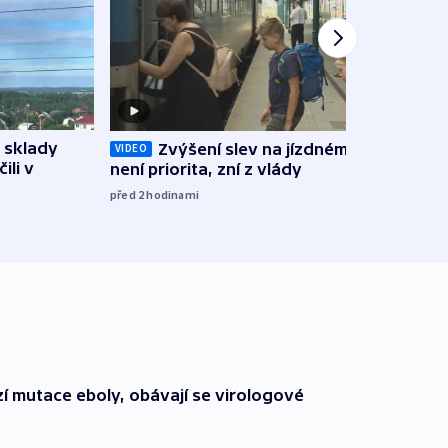
 sklady
Zvýšení slev na jízdném teď
Opil
VIDEO
ili v
není priorita, zní z vlády
vozid
stře
před 2
hodinami
před 3
í mutace eboly, obávají se virologové