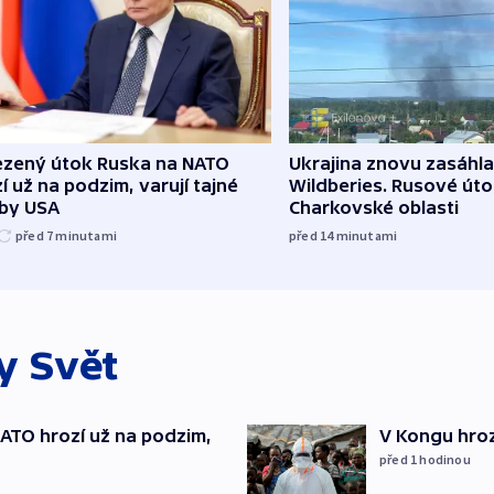
zený útok Ruska na NATO
Ukrajina znovu zasáhla
í už na podzim, varují tajné
Wildberies. Rusové útoč
žby USA
Charkovské oblasti
před 7
minutami
před 14
minutami
ky
Svět
TO hrozí už na podzim,
V Kongu hroz
před 1
hodinou