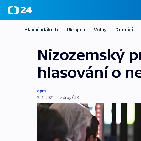
Hlavní události
Ukrajina
Volby
Domácí
Nizozemský pr
hlasování o n
apm
2. 4. 2021
|
Zdroj:
ČTK