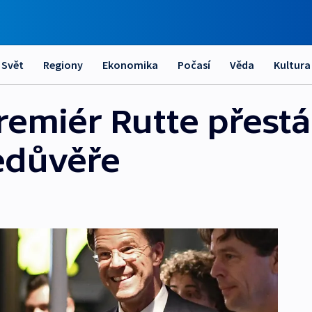
Svět
Regiony
Ekonomika
Počasí
Věda
Kultura
emiér Rutte přestá
edůvěře