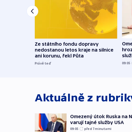
Ome
Ze státního fondu dopravy
hroz
nedostanou letos kraje na silnice
slu
ani korunu, řekl Půta
09:05
Právě teď
Aktuálně z rubri
Omezený útok Ruska na NA
varují tajné služby USA
09:05
před 7
minutami