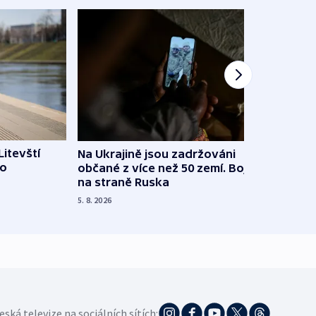
Litevští
Na Ukrajině jsou zadržováni
Španě
 o
občané z více než 50 zemí. Bojovali
dosta
na straně Ruska
4. 8. 20
5. 8. 2026
eská televize na sociálních sítích: