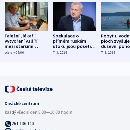
Falešní „lékaři“
Spekulace o
Pobyt u vodn
vytvoření AI šíří
přímém ruském
ploch zvyšuje
mezi staršími
útoku jsou pošetilé,
duševní poho
Poláky nebezpečné
míní estonský
ukázala
včera v 07:00
7. 8. 2026
7. 8. 2026
zdravotní rady
bezpečnostní
mezinárodní 
expert
Divácké centrum
každý všední den:
8:00—16:00 hodin
261 136 113