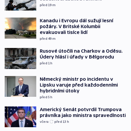
před 19
m
Kanadu i Evropu dál sužují lesní
požáry. V Britské Kolumbii
evakuovali tisíce lidí
před 49
m
Rusové útočili na Charkov a Oděsu.
Údery hlásí i úřady v Bělgorodu
před 1
h
Německý ministr po incidentu v
Lipsku varuje před každodenními
hybridními útoky
před 5
h
Americký Senát potvrdil Trumpova
právníka jako ministra spravedlnosti
včera
před 13
h