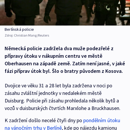
Berlínská policie
Zdroj:
Christian Mang/Reuters
Německá policie zadržela dva muže podezřelé z
přípravy útoku v nákupním centru ve městě
Oberhausen na západě země. Zatím není jasné, v jaké
fázi příprav útok byl. Šlo o bratry původem z Kosova.
Dvojice ve věku 31 a 28 let byla zadržena v noci po
zásahu zvláštní jednotky v nedalekém městě
Duisburg. Policie při zásahu prohledala několik bytů a
vozů v duisburských čtvrtích Marxlohe a Bruckhausen.
K zadržení došlo necelé čtyři dny po
pondělním útoku
na vánočním trhu v Berlíně
, kde po nájezdu kamionu