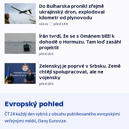
Do Bulharska pronikl zřejmě
ukrajinský dron, explodoval
kilometr od plynovodu
včera
před 14
h
Írán tvrdí, že se s Ománem blíží k
dohodě o Hormuzu. Tam loď zasáhl
projektil
před 16
h
Zelenskyj je poprvé v Srbsku. Země
chtějí spolupracovat, ale ne
vojensky
před 18
h
Evropský pohled
ČT24 každý den vybírá z obsahu publikovaného evropskými
veřejnými médii, členy Eurovize.