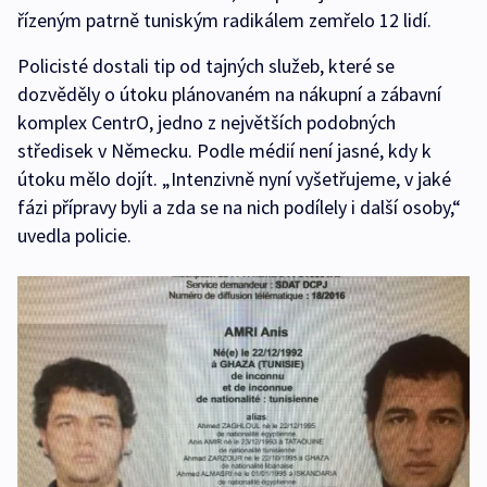
řízeným patrně tuniským radikálem zemřelo 12 lidí.
Policisté dostali tip od tajných služeb, které se
dozvěděly o útoku plánovaném na nákupní a zábavní
komplex CentrO, jedno z největších podobných
středisek v Německu. Podle médií není jasné, kdy k
útoku mělo dojít. „Intenzivně nyní vyšetřujeme, v jaké
fázi přípravy byli a zda se na nich podílely i další osoby,“
uvedla policie.