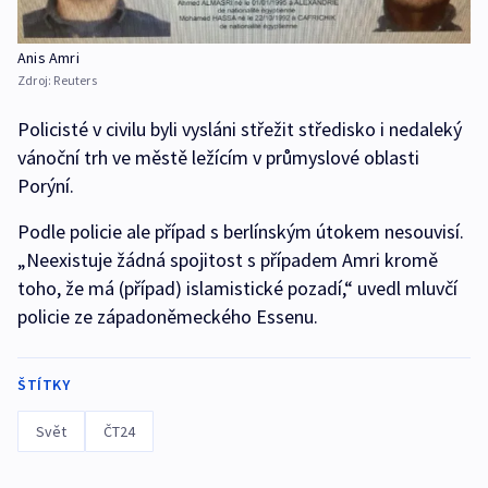
Anis Amri
Zdroj:
Reuters
Policisté v civilu byli vysláni střežit středisko i nedaleký
vánoční trh ve městě ležícím v průmyslové oblasti
Porýní.
Podle policie ale případ s berlínským útokem nesouvisí.
„Neexistuje žádná spojitost s případem Amri kromě
toho, že má (případ) islamistické pozadí,“ uvedl mluvčí
policie ze západoněmeckého Essenu.
ŠTÍTKY
Svět
ČT24