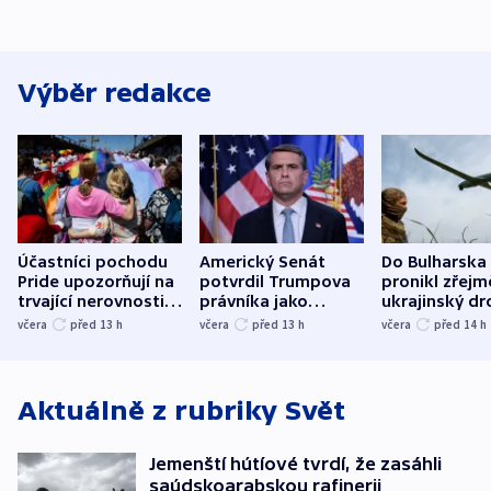
Výběr redakce
Účastníci pochodu
Americký Senát
Do Bulharska
Pride upozorňují na
potvrdil Trumpova
pronikl zřejm
trvající nerovnosti i
právníka jako
ukrajinský dr
společenskou
ministra
explodoval k
včera
před 13
h
včera
před 13
h
včera
před 14
h
atmosféru
spravedlnosti
od plynovod
Aktuálně z rubriky
Svět
Jemenští hútíové tvrdí, že zasáhli
saúdskoarabskou rafinerii