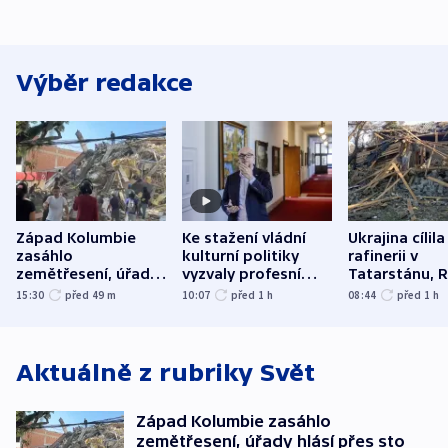
Výběr redakce
Západ Kolumbie
Ke stažení vládní
Ukrajina cílila
zasáhlo
kulturní politiky
rafinerii v
zemětřesení, úřady
vyzvaly profesní
Tatarstánu, 
hlásí přes sto obětí
organizace, spolky i
útočilo na mě
15:30
před 49
m
10:07
před 1
h
08:44
před 1
h
odbory
benzinky či s
WHO
Aktuálně z rubriky
Svět
Západ Kolumbie zasáhlo
zemětřesení, úřady hlásí přes sto