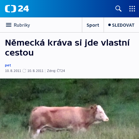
Sport
SLEDOVAT
Rubriky
Německá kráva si jde vlastní
cestou
pet
10. 8. 2011
10. 8. 2011
|
Zdroj:
ČT24