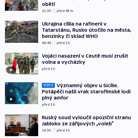
obětí
15:30
před 49
m
Ukrajina cílila na rafinerii v
Tatarstánu, Rusko útočilo na města,
benzinky či sklad WHO
08:44
před 1
h
Vojáci nasazení v Ceutě musí zrušit
volna a vycházky
před 1
h
Významný objev u Sicílie.
VIDEO
Potápěči našli vrak starořímské lodi
plný amfor
před 1
h
Ruský soud vyloučil opoziční stranu
Jabloko ze zářijových „voleb“
19:30
před 1
h