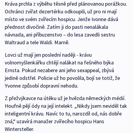
Kráva prchla z výběhu těsně před plánovanou porážkou.
Ochránci zvířat dezertérku odkoupili, už pro ni mají
místo ve svém zvířecím hospicu. Jenže Ivonne dává
přednost divočině. Zatím ji do pasti nenalákala
návnada, ani příbuzenstvo – do lesa zavedli sestru
Waltraud a tele Waldi. Marně.
Lovci už mají jen poslední naději - krávu
volnomyšlenkářku chtějí nalákat na fešného býka
Ernsta. Pokud nezabere ani jeho sexappeal, zbývá
jedině odstřel. Policie už ho povolila, bojí se totiž, že
Yvonne způsobí dopravní nehodu.
Z přežvýkavce na útěku už je hvězda německých médií.
Houfně pějí ódy na její intelekt. „Nikdy jsem neviděl tak
inteligentní krávu. Navíc to tu, narozdíl od, nás dobře
zná,“ uzavírá manažer zvířecího hospicu Hans
Wintersteller.