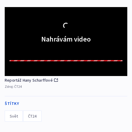
Nahrávám video
Reportáž Hany Scharffové
Zdroj:
ČT24
ŠTÍTKY
Svět
ČT24