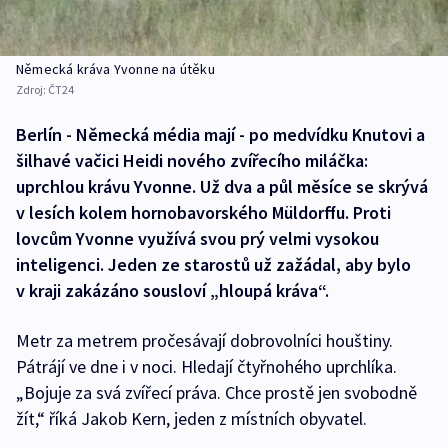
Německá kráva Yvonne na útěku
Zdroj:
ČT24
Berlín - Německá média mají - po medvídku Knutovi a
šilhavé vačici Heidi nového zvířecího miláčka:
uprchlou krávu Yvonne. Už dva a půl měsíce se skrývá
v lesích kolem hornobavorského Müldorffu. Proti
lovcům Yvonne využívá svou prý velmi vysokou
inteligenci. Jeden ze starostů už zažádal, aby bylo
v kraji zakázáno sousloví „hloupá kráva“.
Metr za metrem pročesávají dobrovolníci houštiny.
Pátrájí ve dne i v noci. Hledají čtyřnohého uprchlíka.
„Bojuje za svá zvířecí práva. Chce prostě jen svobodně
žít,“ říká Jakob Kern, jeden z místních obyvatel.