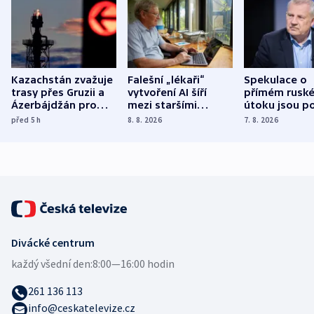
Kazachstán zvažuje
Falešní „lékaři“
Spekulace o
trasy přes Gruzii a
vytvoření AI šíří
přímém rusk
Ázerbájdžán pro
mezi staršími
útoku jsou po
vývoz ropy do
Poláky nebezpečné
míní estonsk
před 5
h
8. 8. 2026
7. 8. 2026
Evropy
zdravotní rady
bezpečnostn
expert
Divácké centrum
každý všední den:
8:00—16:00 hodin
261 136 113
info@ceskatelevize.cz