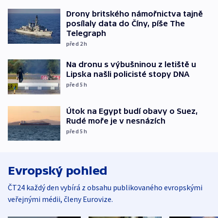
Drony britského námořnictva tajně
posílaly data do Číny, píše The
Telegraph
před 2
h
Na dronu s výbušninou z letiště u
Lipska našli policisté stopy DNA
před 5
h
Útok na Egypt budí obavy o Suez,
Rudé moře je v nesnázích
před 5
h
Evropský pohled
ČT24 každý den vybírá z obsahu publikovaného evropskými
veřejnými médii, členy Eurovize.