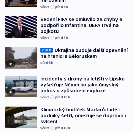
narozením
včera
před 4
h
Vedení FIFA se omluvilo za chyby a
podpořilo Infantina. UEFA trvá na
bojkotu
včera
před 8
h
Ukrajina buduje další opevnění
VIDEO
na hranici s Běloruskem
před 8
h
Incidenty s drony na letišti v Lipsku
vyšetřuje Německo jako úmyslný
pokus o způsobení exploze
včera
před 10
h
Klimatický budíček Maďarů. Lidé i
podniky šetří, omezuje se doprava i
svícení
včera
před 10
h