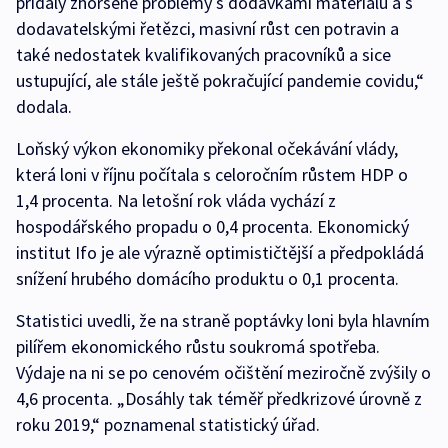
přidaly zhoršené problémy s dodávkami materiálu a s
dodavatelskými řetězci, masivní růst cen potravin a
také nedostatek kvalifikovaných pracovníků a sice
ustupující, ale stále ještě pokračující pandemie covidu,“
dodala.
Loňský výkon ekonomiky překonal očekávání vlády,
která loni v říjnu počítala s celoročním růstem HDP o
1,4 procenta. Na letošní rok vláda vychází z
hospodářského propadu o 0,4 procenta. Ekonomický
institut Ifo je ale výrazně optimističtější a předpokládá
snížení hrubého domácího produktu o 0,1 procenta.
Statistici uvedli, že na straně poptávky loni byla hlavním
pilířem ekonomického růstu soukromá spotřeba.
Výdaje na ni se po cenovém očištění meziročně zvýšily o
4,6 procenta. „Dosáhly tak téměř předkrizové úrovně z
roku 2019,“ poznamenal statistický úřad.