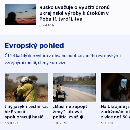
Rusko uvažuje o využití dronů
ukrajinské výroby k útokům v
Pobaltí, tvrdí Litva
před 10
h
Evropský pohled
ČT24 každý den vybírá z obsahu publikovaného evropskými
veřejnými médii, členy Eurovize.
Jiný jazyk i technika.
„Musíme zapojit
Na Ukrajině j
Ve Francii
ženy.“ Litevští
zadržováni o
spolupracují hasiči z
politici zvažují
z více než 50 
různých zemí
dohodu o
Bojovali na s
před 15
h
5. 8. 2026
5. 8. 2026
demografii
Ruska