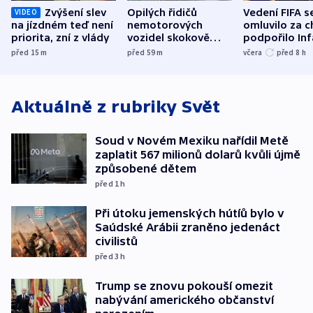
Zvýšení slev
Opilých řidičů
Vedení FIFA s
VIDEO
na jízdném teď není
nemotorových
omluvilo za c
priorita, zní z vlády
vozidel skokově
podpořilo Inf
přibylo, nejvíc ve
UEFA trvá na
před 15
m
před 59
m
včera
před 8
h
středních Čechách
bojkotu
Aktuálně z rubriky
Svět
Soud v Novém Mexiku nařídil Metě
zaplatit 567 milionů dolarů kvůli újmě
způsobené dětem
před 1
h
Při útoku jemenských hútíů bylo v
Saúdské Arábii zraněno jedenáct
civilistů
před 3
h
Trump se znovu pokouší omezit
nabývání amerického občanství