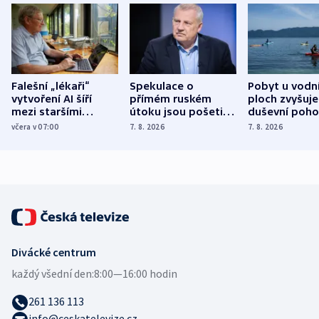
Falešní „lékaři“
Spekulace o
Pobyt u vodn
vytvoření AI šíří
přímém ruském
ploch zvyšuje
mezi staršími
útoku jsou pošetilé,
duševní poho
Poláky nebezpečné
míní estonský
ukázala
včera v 07:00
7. 8. 2026
7. 8. 2026
zdravotní rady
bezpečnostní
mezinárodní 
expert
Divácké centrum
každý všední den:
8:00—16:00 hodin
261 136 113
info@ceskatelevize.cz