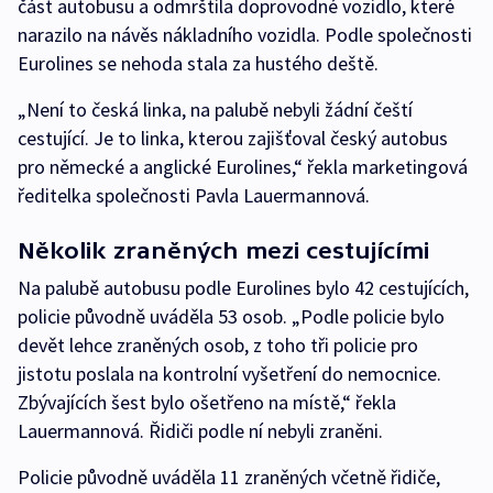
část autobusu a odmrštila doprovodné vozidlo, které
narazilo na návěs nákladního vozidla. Podle společnosti
Eurolines se nehoda stala za hustého deště.
„Není to česká linka, na palubě nebyli žádní čeští
cestující. Je to linka, kterou zajišťoval český autobus
pro německé a anglické Eurolines,“ řekla marketingová
ředitelka společnosti Pavla Lauermannová.
Několik zraněných mezi cestujícími
Na palubě autobusu podle Eurolines bylo 42 cestujících,
policie původně uváděla 53 osob. „Podle policie bylo
devět lehce zraněných osob, z toho tři policie pro
jistotu poslala na kontrolní vyšetření do nemocnice.
Zbývajících šest bylo ošetřeno na místě,“ řekla
Lauermannová. Řidiči podle ní nebyli zraněni.
Policie původně uváděla 11 zraněných včetně řidiče,