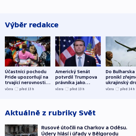
Výběr redakce
Účastníci pochodu
Americký Senát
Do Bulharska
Pride upozorňují na
potvrdil Trumpova
pronikl zřejm
trvající nerovnosti i
právníka jako
ukrajinský dr
společenskou
ministra
explodoval k
včera
před 13
h
včera
před 13
h
včera
před 14
h
atmosféru
spravedlnosti
od plynovod
Aktuálně z rubriky
Svět
Rusové útočili na Charkov a Oděsu.
Údery hlásí i úřady v Bělgorodu