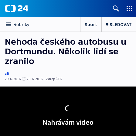
Sport
SLEDOVAT
Rubriky
Nehoda českého autobusu u
Dortmundu. Několik lidí se
zranilo
afi
29. 6. 2016
29. 6. 2016
|
Zdroj:
ČTK
Nahrávám video