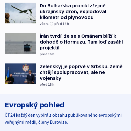
Do Bulharska pronikl zřejmě
ukrajinský dron, explodoval
kilometr od plynovodu
včera
před 14
h
Írán tvrdí, že se s Ománem blíží k
dohodě o Hormuzu. Tam loď zasáhl
projektil
před 16
h
Zelenskyj je poprvé v Srbsku. Země
chtějí spolupracovat, ale ne
vojensky
před 18
h
Evropský pohled
ČT24 každý den vybírá z obsahu publikovaného evropskými
veřejnými médii, členy Eurovize.