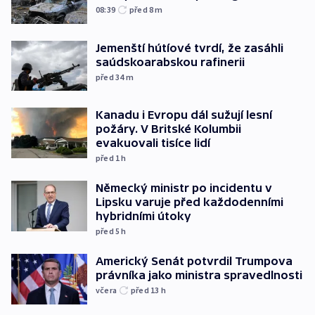
08:39
před 8
m
Jemenští hútíové tvrdí, že zasáhli
saúdskoarabskou rafinerii
před 34
m
Kanadu i Evropu dál sužují lesní
požáry. V Britské Kolumbii
evakuovali tisíce lidí
před 1
h
Německý ministr po incidentu v
Lipsku varuje před každodenními
hybridními útoky
před 5
h
Americký Senát potvrdil Trumpova
právníka jako ministra spravedlnosti
včera
před 13
h