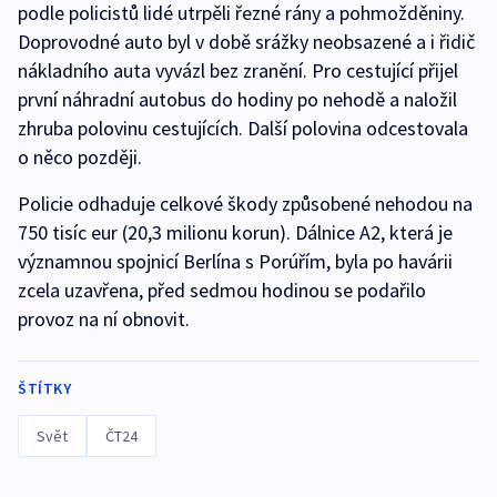
podle policistů lidé utrpěli řezné rány a pohmožděniny.
Doprovodné auto byl v době srážky neobsazené a i řidič
nákladního auta vyvázl bez zranění. Pro cestující přijel
první náhradní autobus do hodiny po nehodě a naložil
zhruba polovinu cestujících. Další polovina odcestovala
o něco později.
Policie odhaduje celkové škody způsobené nehodou na
750 tisíc eur (20,3 milionu korun). Dálnice A2, která je
významnou spojnicí Berlína s Porúřím, byla po havárii
zcela uzavřena, před sedmou hodinou se podařilo
provoz na ní obnovit.
ŠTÍTKY
Svět
ČT24