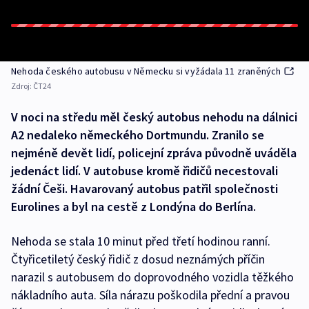
Nehoda českého autobusu v Německu si vyžádala 11 zraněných
Zdroj:
ČT24
V noci na středu měl český autobus nehodu na dálnici
A2 nedaleko německého Dortmundu. Zranilo se
nejméně devět lidí, policejní zpráva původně uváděla
jedenáct lidí. V autobuse kromě řidičů necestovali
žádní Češi. Havarovaný autobus patřil společnosti
Eurolines a byl na cestě z Londýna do Berlína.
Nehoda se stala 10 minut před třetí hodinou ranní.
Čtyřicetiletý český řidič z dosud neznámých příčin
narazil s autobusem do doprovodného vozidla těžkého
nákladního auta. Síla nárazu poškodila přední a pravou