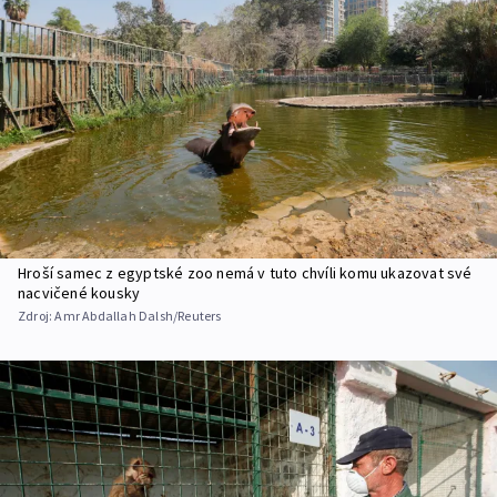
Hroší samec z egyptské zoo nemá v tuto chvíli komu ukazovat své
nacvičené kousky
Zdroj:
Amr Abdallah Dalsh/Reuters