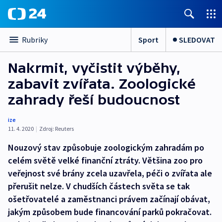
Sport
SLEDOVAT
Rubriky
Nakrmit, vyčistit výběhy,
zabavit zvířata. Zoologické
zahrady řeší budoucnost
ize
11. 4. 2020
|
Zdroj:
Reuters
Nouzový stav způsobuje zoologickým zahradám po
celém světě velké finanční ztráty. Většina zoo pro
veřejnost své brány zcela uzavřela, péči o zvířata ale
přerušit nelze. V chudších částech světa se tak
ošetřovatelé a zaměstnanci právem začínají obávat,
jakým způsobem bude financování parků pokračovat.