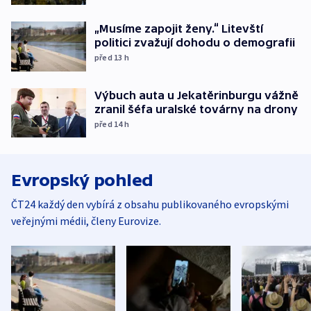
„Musíme zapojit ženy.“ Litevští
politici zvažují dohodu o demografii
před 13
h
Výbuch auta u Jekatěrinburgu vážně
zranil šéfa uralské továrny na drony
před 14
h
Evropský pohled
ČT24 každý den vybírá z obsahu publikovaného evropskými
veřejnými médii, členy Eurovize.