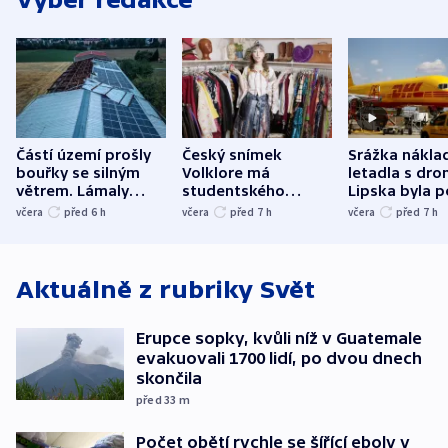
Částí území prošly
Český snímek
Srážka nákla
bouřky se silným
Volklore má
letadla s dr
větrem. Lámaly
studentského
Lipska byla p
stromy a poničily
Oscara, zabojuje o
německého mi
včera
před 6
h
včera
před 7
h
včera
před 7
h
střechu
cenu za krátký film
hybridní útok
Aktuálně z rubriky
Svět
Erupce sopky, kvůli níž v Guatemale
evakuovali 1700 lidí, po dvou dnech
skončila
před 33
m
Počet obětí rychle se šířící eboly v