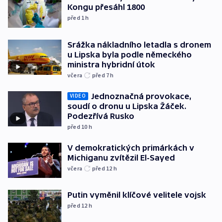
Kongu přesáhl 1800
před 1
h
Srážka nákladního letadla s dronem
u Lipska byla podle německého
ministra hybridní útok
včera
před 7
h
Jednoznačná provokace,
VIDEO
soudí o dronu u Lipska Žáček.
Podezřívá Rusko
před 10
h
V demokratických primárkách v
Michiganu zvítězil El-Sayed
včera
před 12
h
Putin vyměnil klíčové velitele vojsk
před 12
h