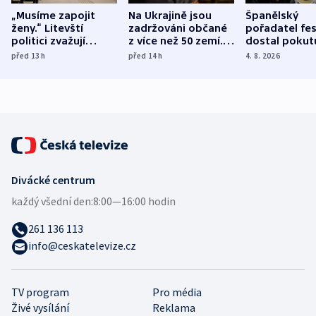
„Musíme zapojit
Na Ukrajině jsou
Španělský
ženy.“ Litevští
zadržováni občané
pořadatel fes
politici zvažují
z více než 50 zemí.
dostal pokut
dohodu o
Bojovali na straně
nekalé prakti
před 13
h
před 14
h
4. 8. 2026
demografii
Ruska
Divácké centrum
každý všední den:
8:00—16:00 hodin
261 136 113
info@ceskatelevize.cz
TV program
Pro média
Živé vysílání
Reklama