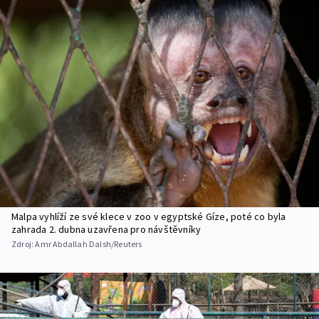
Malpa vyhlíží ze své klece v zoo v egyptské Gíze, poté co byla
zahrada 2. dubna uzavřena pro návštěvníky
Zdroj:
Amr Abdallah Dalsh/Reuters