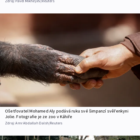
Zdroj:
Pavel Mikheyev/Reuters
Ošetřovatel Mohamed Aly podává ruku své šimpanzí svěřenkyni
Jolie. Fotografie je ze zoo v Káhiře
Zdroj:
Amr Abdallah Dalsh/Reuters