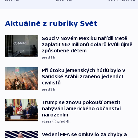
středních Čechách
bojkotu
Aktuálně z rubriky
Svět
Soud v Novém Mexiku nařídil Metě
zaplatit 567 milionů dolarů kvůli újmě
způsobené dětem
před 1
h
Při útoku jemenských hútíů bylo v
Saúdské Arábii zraněno jedenáct
civilistů
před 3
h
Trump se znovu pokouší omezit
nabývání amerického občanství
narozením
včera
před 4
h
Vedení FIFA se omluvilo za chyby a