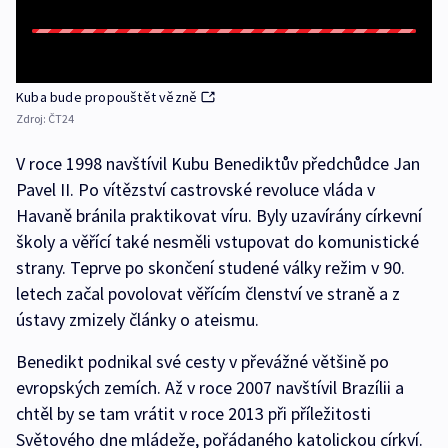
Kuba bude propouštět vězně
Zdroj:
ČT24
V roce 1998 navštívil Kubu Benediktův předchůdce Jan
Pavel II. Po vítězství castrovské revoluce vláda v
Havaně bránila praktikovat víru. Byly uzavírány církevní
školy a věřící také nesměli vstupovat do komunistické
strany. Teprve po skončení studené války režim v 90.
letech začal povolovat věřícím členství ve straně a z
ústavy zmizely články o ateismu.
Benedikt podnikal své cesty v převážné většině po
evropských zemích. Až v roce 2007 navštívil Brazílii a
chtěl by se tam vrátit v roce 2013 při příležitosti
Světového dne mládeže, pořádaného katolickou církví.