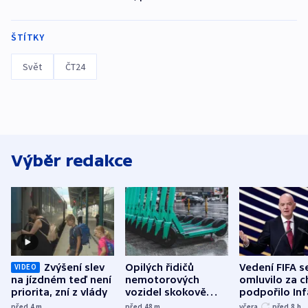
ŠTÍTKY
Svět
ČT24
Výběr redakce
Zvýšení slev
Opilých řidičů
Vedení FIFA s
VIDEO
na jízdném teď není
nemotorových
omluvilo za c
priorita, zní z vlády
vozidel skokově
podpořilo Inf
přibylo, nejvíc ve
UEFA trvá na
před 4
m
před 48
m
včera
před 8
h