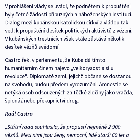
V prohlášení vlády se uvádí, že podnětem k propuštění
byly četné žádosti příbuzných a náboženských institucí.
Dialog mezi kubánskou katolickou církví a vládou tak
vedl k propuštění desítek politických aktivistů z vězení.
V kubánských trestnicích však stále zůstává několik
desítek vězňů svědomí.
Castro řekl v parlamentu, že Kuba dá tímto
humanitárním činem najevo „velkorysost a sílu
revoluce“. Diplomaté zemí, jejichž občané se dostanou
na svobodu, budou předem vyrozuměni. Amnestie se
netýká osob odsouzených za těžké zločiny jako vražda,
špionáž nebo překupnictví drog.
Raúl Castro
„Státní rada souhlasila, že propustí nejméně 2 900
vězňů. Mezi nimi jsou ženy, nemocní, lidé starší 60 let a