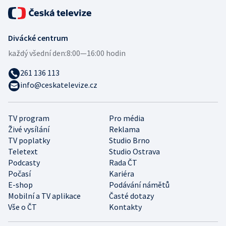
Divácké centrum
každý všední den:
8:00—16:00 hodin
261 136 113
info@ceskatelevize.cz
TV program
Pro média
Živé vysílání
Reklama
TV poplatky
Studio Brno
Teletext
Studio Ostrava
Podcasty
Rada ČT
Počasí
Kariéra
E-shop
Podávání námětů
Mobilní a TV aplikace
Časté dotazy
Vše o ČT
Kontakty