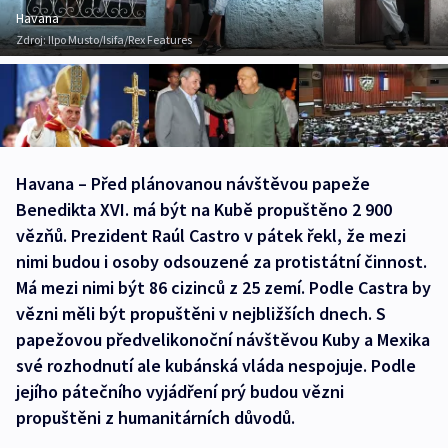
Havana
Zdroj:
Ilpo Musto/Isifa/Rex Features
Havana – Před plánovanou návštěvou papeže
Benedikta XVI. má být na Kubě propuštěno 2 900
vězňů. Prezident Raúl Castro v pátek řekl, že mezi
nimi budou i osoby odsouzené za protistátní činnost.
Má mezi nimi být 86 cizinců z 25 zemí. Podle Castra by
vězni měli být propuštěni v nejbližších dnech. S
papežovou předvelikonoční návštěvou Kuby a Mexika
své rozhodnutí ale kubánská vláda nespojuje. Podle
jejího pátečního vyjádření prý budou vězni
propuštěni z humanitárních důvodů.