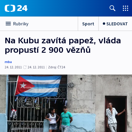
Sport
SLEDOVAT
Rubriky
Na Kubu zavítá papež, vláda
propustí 2 900 vězňů
mba
24. 12. 2011
24. 12. 2011
|
Zdroj:
ČT24