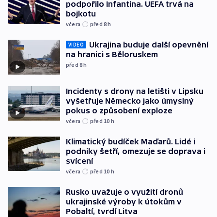
podpořilo Infantina. UEFA trvá na
bojkotu
včera
před 8
h
Ukrajina buduje další opevnění
VIDEO
na hranici s Běloruskem
před 8
h
Incidenty s drony na letišti v Lipsku
vyšetřuje Německo jako úmyslný
pokus o způsobení exploze
včera
před 10
h
Klimatický budíček Maďarů. Lidé i
podniky šetří, omezuje se doprava i
svícení
včera
před 10
h
Rusko uvažuje o využití dronů
ukrajinské výroby k útokům v
Pobaltí, tvrdí Litva