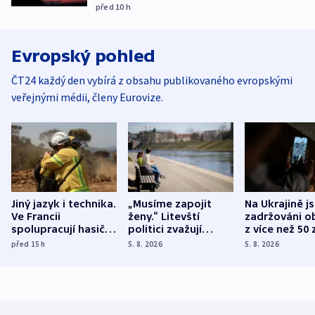
před 10
h
Evropský pohled
ČT24 každý den vybírá z obsahu publikovaného evropskými
veřejnými médii, členy Eurovize.
Jiný jazyk i technika.
„Musíme zapojit
Na Ukrajině j
Ve Francii
ženy.“ Litevští
zadržováni o
spolupracují hasiči z
politici zvažují
z více než 50 
různých zemí
dohodu o
Bojovali na s
před 15
h
5. 8. 2026
5. 8. 2026
demografii
Ruska