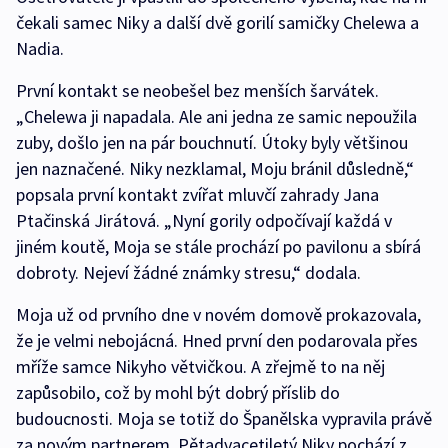
čekali samec Niky a další dvě gorilí samičky Chelewa a
Nadia.
První kontakt se neobešel bez menších šarvátek.
„Chelewa ji napadala. Ale ani jedna ze samic nepoužila
zuby, došlo jen na pár bouchnutí. Útoky byly většinou
jen naznačené. Niky nezklamal, Moju bránil důsledně,“
popsala první kontakt zvířat mluvčí zahrady Jana
Ptačinská Jirátová. „Nyní gorily odpočívají každá v
jiném koutě, Moja se stále prochází po pavilonu a sbírá
dobroty. Nejeví žádné známky stresu,“ dodala.
Moja už od prvního dne v novém domově prokazovala,
že je velmi nebojácná. Hned první den podarovala přes
mříže samce Nikyho větvičkou. A zřejmě to na něj
zapůsobilo, což by mohl být dobrý příslib do
budoucnosti. Moja se totiž do Španělska vypravila právě
za novým partnerem. Pětadvacetiletý Niky pochází z