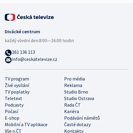
Divácké centrum
každý všední den:
8:00—16:00 hodin
261 136 113
info@ceskatelevize.cz
TV program
Pro média
Živé vysílání
Reklama
TV poplatky
Studio Brno
Teletext
Studio Ostrava
Podcasty
Rada ČT
Počasí
Kariéra
E-shop
Podávání námětů
Mobilní a TV aplikace
Časté dotazy
Vše o ČT
Kontakty