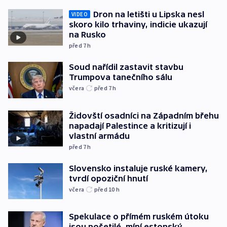
Dron na letišti u Lipska nesl
VIDEO
skoro kilo trhaviny, indicie ukazují
na Rusko
před 7
h
Soud nařídil zastavit stavbu
Trumpova tanečního sálu
včera
před 7
h
Židovští osadníci na Západním břehu
napadají Palestince a kritizují i
vlastní armádu
před 7
h
Slovensko instaluje ruské kamery,
tvrdí opoziční hnutí
včera
před 10
h
Spekulace o přímém ruském útoku
jsou pošetilé, míní estonský