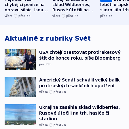
chybějící peníze na
sklad Wildberries,
letišti u Lips
opravu silnic. Jsou
Rusové útočili na
skoro kilo trh
nenárokové, namítá
trh, hasiče či
indicie ukazuj
včera
před 7
h
včera
před 7
h
před 7
h
ministerstvo
stadion
Rusko
Aktuálně z rubriky
Svět
USA chtějí otestovat protiraketový
štít do konce roku, píše Bloomberg
před 1
h
Americký Senát schválil velký balík
protiruských sankčních opatření
včera
před 5
h
Ukrajina zasáhla sklad Wildberries,
Rusové útočili na trh, hasiče či
stadion
včera
před 7
h