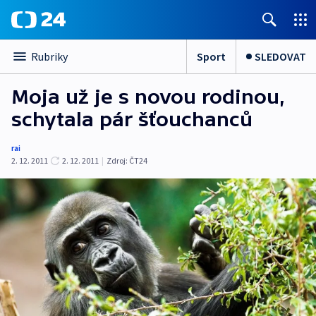
Sport
SLEDOVAT
Rubriky
Moja už je s novou rodinou,
schytala pár šťouchanců
rai
2. 12. 2011
2. 12. 2011
|
Zdroj:
ČT24