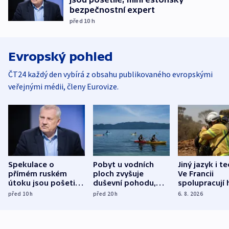
bezpečnostní expert
před 10
h
Evropský pohled
ČT24 každý den vybírá z obsahu publikovaného evropskými
veřejnými médii, členy Eurovize.
Spekulace o
Pobyt u vodních
Jiný jazyk i t
přímém ruském
ploch zvyšuje
Ve Francii
útoku jsou pošetilé,
duševní pohodu,
spolupracují h
míní estonský
ukázala
různých zemí
před 10
h
před 20
h
6. 8. 2026
bezpečnostní
mezinárodní studie
expert