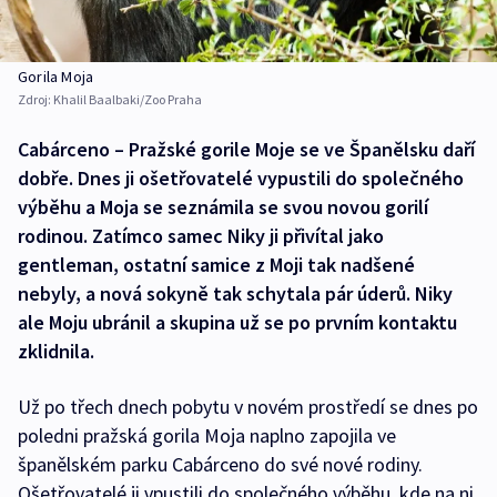
Gorila Moja
Zdroj:
Khalil Baalbaki/Zoo Praha
Cabárceno – Pražské gorile Moje se ve Španělsku daří
dobře. Dnes ji ošetřovatelé vypustili do společného
výběhu a Moja se seznámila se svou novou gorilí
rodinou. Zatímco samec Niky ji přivítal jako
gentleman, ostatní samice z Moji tak nadšené
nebyly, a nová sokyně tak schytala pár úderů. Niky
ale Moju ubránil a skupina už se po prvním kontaktu
zklidnila.
Už po třech dnech pobytu v novém prostředí se dnes po
poledni pražská gorila Moja naplno zapojila ve
španělském parku Cabárceno do své nové rodiny.
Ošetřovatelé ji vpustili do společného výběhu, kde na ni