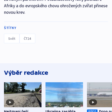
Afriky a do evropského chovu ohrožených zvířat přinese
novou krev.
ŠTÍTKY
Svět
ČT24
Výběr redakce
Hejtmani řeší
Ukrajina zasáhla
Dron n
VIDEO