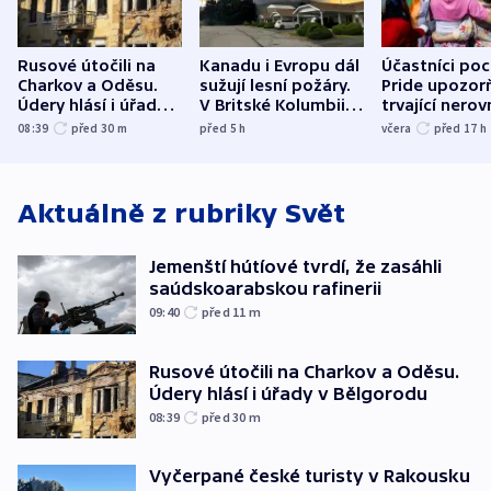
Rusové útočili na
Kanadu i Evropu dál
Účastníci po
Charkov a Oděsu.
sužují lesní požáry.
Pride upozorň
Údery hlásí i úřady v
V Britské Kolumbii
trvající nerov
Bělgorodu
evakuovali tisíce lidí
společensko
08:39
před 30
m
před 5
h
včera
před 17
h
atmosféru
Aktuálně z rubriky
Svět
Jemenští hútíové tvrdí, že zasáhli
saúdskoarabskou rafinerii
09:40
před 11
m
Rusové útočili na Charkov a Oděsu.
Údery hlásí i úřady v Bělgorodu
08:39
před 30
m
Vyčerpané české turisty v Rakousku