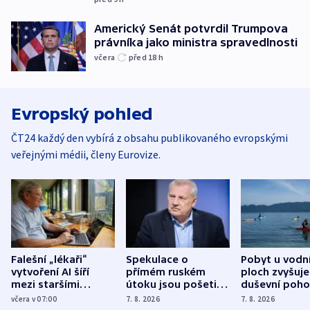
Americký Senát potvrdil Trumpova
právníka jako ministra spravedlnosti
včera
před 18
h
Evropský pohled
ČT24 každý den vybírá z obsahu publikovaného evropskými
veřejnými médii, členy Eurovize.
Falešní „lékaři“
Spekulace o
Pobyt u vodn
vytvoření AI šíří
přímém ruském
ploch zvyšuje
mezi staršími
útoku jsou pošetilé,
duševní poho
Poláky nebezpečné
míní estonský
ukázala
včera v 07:00
7. 8. 2026
7. 8. 2026
zdravotní rady
bezpečnostní
mezinárodní 