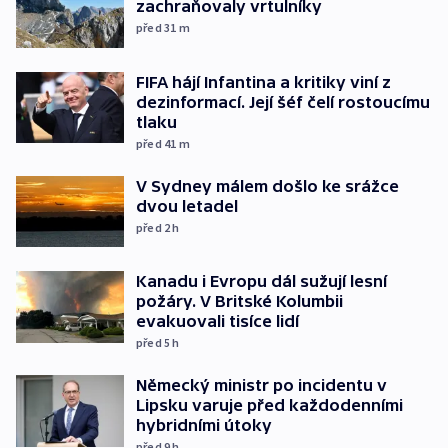
zachraňovaly vrtulníky
před 31
m
FIFA hájí Infantina a kritiky viní z
dezinformací. Její šéf čelí rostoucímu
tlaku
před 41
m
V Sydney málem došlo ke srážce
dvou letadel
před 2
h
Kanadu i Evropu dál sužují lesní
požáry. V Britské Kolumbii
evakuovali tisíce lidí
před 5
h
Německý ministr po incidentu v
Lipsku varuje před každodenními
hybridními útoky
před 9
h