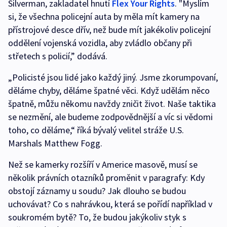
Silverman, zakladatel hnutí
Flex Your Rights
. "Myslím
si, že všechna policejní auta by měla mít kamery na
přístrojové desce dřív, než bude mít jakékoliv policejní
oddělení vojenská vozidla, aby zvládlo občany při
střetech s policií,” dodává.
„Policisté jsou lidé jako každý jiný. Jsme zkorumpovaní,
děláme chyby, děláme špatné věci. Když udělám něco
špatně, můžu někomu navždy zničit život. Naše taktika
se nezmění, ale budeme zodpovědnější a víc si vědomi
toho, co děláme,“ říká bývalý velitel stráže U.S.
Marshals Matthew Fogg.
Než se kamerky rozšíří v Americe masově, musí se
několik právních otazníků proměnit v paragrafy: Kdy
obstojí záznamy u soudu? Jak dlouho se budou
uchovávat? Co s nahrávkou, která se pořídí například v
soukromém bytě? To, že budou jakýkoliv styk s