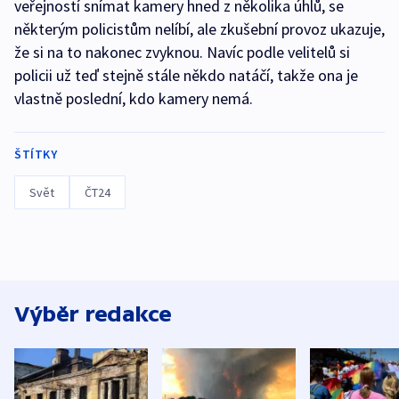
veřejností snímat kamery hned z několika úhlů, se
některým policistům nelíbí, ale zkušební provoz ukazuje,
že si na to nakonec zvyknou. Navíc podle velitelů si
policii už teď stejně stále někdo natáčí, takže ona je
vlastně poslední, kdo kamery nemá.
ŠTÍTKY
Svět
ČT24
Výběr redakce