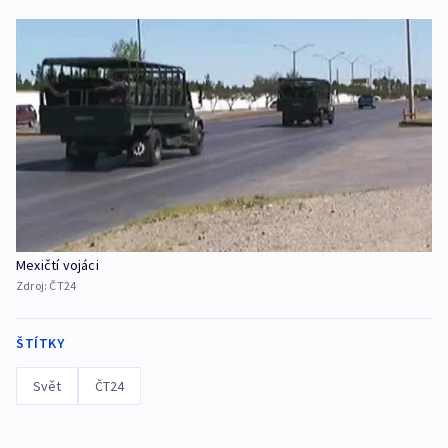
Mexičtí vojáci
Zdroj:
ČT24
ŠTÍTKY
Svět
ČT24