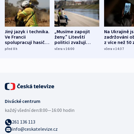
Jiný jazyk i technika.
„Musíme zapojit
Na Ukrajině j
Ve Francii
ženy.“ Litevští
zadržováni o
spolupracují hasiči z
politici zvažují
z více než 50 
různých zemí
dohodu o
Bojovali na s
před 8
h
včera v 16:00
včera v 14:37
demografii
Ruska
Divácké centrum
každý všední den:
8:00—16:00 hodin
261 136 113
info@ceskatelevize.cz