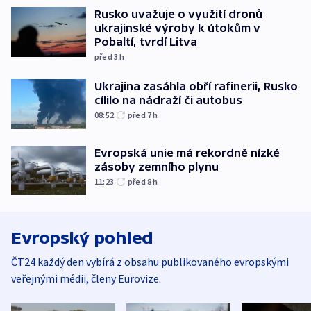
Rusko uvažuje o využití dronů
ukrajinské výroby k útokům v
Pobaltí, tvrdí Litva
před 3
h
Ukrajina zasáhla obří rafinerii, Rusko
cílilo na nádraží či autobus
08:52
před 7
h
Evropská unie má rekordně nízké
zásoby zemního plynu
11:23
před 8
h
Evropský pohled
ČT24 každý den vybírá z obsahu publikovaného evropskými
veřejnými médii, členy Eurovize.