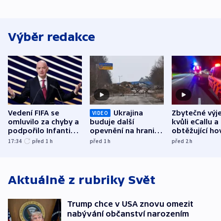
Výběr redakce
Vedení FIFA se
Ukrajina
Zbytečné výj
VIDEO
omluvilo za chyby a
buduje další
kvůli eCallu a
podpořilo Infantina.
opevnění na hranici
obtěžující ho
UEFA trvá na
s Běloruskem
zdržují záchr
17:34
před 1
h
před 1
h
před 2
h
bojkotu
Aktuálně z rubriky
Svět
Trump chce v USA znovu omezit
nabývání občanství narozením