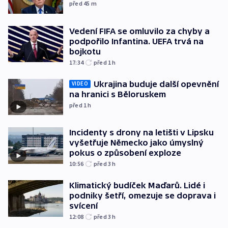
před 45
m
Vedení FIFA se omluvilo za chyby a
podpořilo Infantina. UEFA trvá na
bojkotu
17:34
před 1
h
Ukrajina buduje další opevnění
VIDEO
na hranici s Běloruskem
před 1
h
Incidenty s drony na letišti v Lipsku
vyšetřuje Německo jako úmyslný
pokus o způsobení exploze
10:56
před 3
h
Klimatický budíček Maďarů. Lidé i
podniky šetří, omezuje se doprava i
svícení
12:08
před 3
h