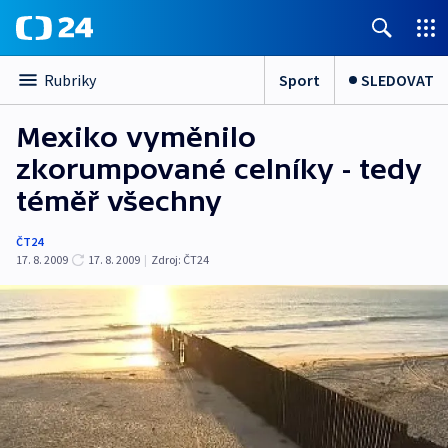
Sport
SLEDOVAT
Rubriky
Mexiko vyměnilo
zkorumpované celníky - tedy
téměř všechny
ČT24
17. 8. 2009
17. 8. 2009
|
Zdroj:
ČT24