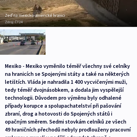
Zeď na mexicko-americké hranici
Zdroj:
ČT24
Mexiko - Mexiko vyměnilo téměř všechny své celníky
na hranicích se Spojenými státy a také na některých
letištích. Vláda je nahradila 1 400 vycvičenými muži,
tedy téměř dvojnásobkem, a dodala jim vyspělejší
technologii. Důvodem pro výměnu byly odhalené
případy korupce a spolupachatelství při pašování
zbraní, drog a hotovosti do Spojených států i
opačným směrem. Sedmi stovkám celníků ze všech
49 hraničních přechodů nebyly prodlouženy pracovní