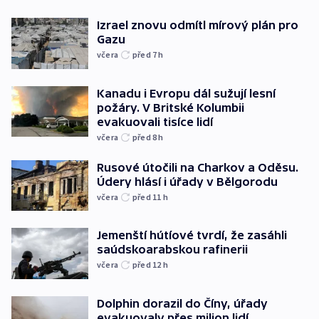
Izrael znovu odmítl mírový plán pro
Gazu
včera
před 7
h
Kanadu i Evropu dál sužují lesní
požáry. V Britské Kolumbii
evakuovali tisíce lidí
včera
před 8
h
Rusové útočili na Charkov a Oděsu.
Údery hlásí i úřady v Bělgorodu
včera
před 11
h
Jemenští hútíové tvrdí, že zasáhli
saúdskoarabskou rafinerii
včera
před 12
h
Dolphin dorazil do Číny, úřady
evakuovaly přes milion lidí