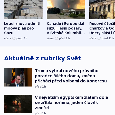
Izrael znovu odmítl
Kanadu i Evropu dál
Rusové útočil
mírový plán pro
sužují lesní požáry.
Charkov a Od
Gazu
V Britské Kolumbii
Údery hlásí i 
evakuovali tisíce lidí
Bělgorodu
včera
před 7
h
včera
před 8
h
včera
před 11
h
Aktuálně z rubriky
Svět
Trump vybral nového právního
poradce Bílého domu, změna
přichází před volbami do Kongresu
před 1
h
V největším egyptském zlatém dole
se zřítila hornina, jeden člověk
zemřel
před 1
h