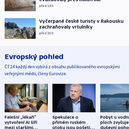
před 14
h
Vyčerpané české turisty v Rakousku
zachraňovaly vrtulníky
před 16
h
Evropský pohled
ČT24 každý den vybírá z obsahu publikovaného evropskými
veřejnými médii, členy Eurovize.
Falešní „lékaři“
Spekulace o
Pobyt u vodn
vytvoření AI šíří
přímém ruském
ploch zvyšuje
mezi staršími
útoku jsou pošetilé,
duševní poho