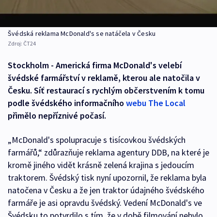
Švédská reklama McDonald's se natáčela v Česku
Zdroj:
ČT24
Stockholm - Americká firma McDonald's velebí
švédské farmářství v reklamě, kterou ale natočila v
Česku. Síť restaurací s rychlým občerstvením k tomu
podle švédského informačního
webu The Local
přimělo nepříznivé počasí.
„McDonald's spolupracuje s tisícovkou švédských
farmářů,“ zdůrazňuje reklama agentury DDB, na které je
kromě jiného vidět krásně zelená krajina s jedoucím
traktorem. Švédský tisk nyní upozornil, že reklama byla
natočena v Česku a že jen traktor údajného švédského
farmáře je asi opravdu švédský. Vedení McDonald's ve
Švédsku to potvrdilo s tím, že v době filmování nebylo