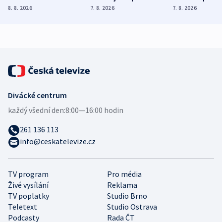
Poláky nebezpečné
míní estonský
ukázala
8. 8. 2026
7. 8. 2026
7. 8. 2026
zdravotní rady
bezpečnostní
mezinárodní 
expert
Divácké centrum
každý všední den:
8:00—16:00 hodin
261 136 113
info@ceskatelevize.cz
TV program
Pro média
Živé vysílání
Reklama
TV poplatky
Studio Brno
Teletext
Studio Ostrava
Podcasty
Rada ČT