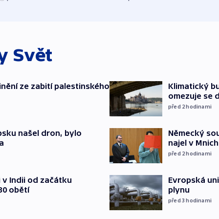
ky
Svět
inění ze zabití palestinského
Klimatický bu
omezuje se d
před 2
hodinami
psku našel dron, bylo
Německý soud
a
najel v Mnich
před 2
hodinami
v Indii od začátku
Evropská un
30 obětí
plynu
před 3
hodinami