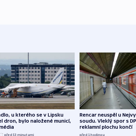
dlo, u kterého se v Lipsku
Rencar neuspěl u Nejv
l dron, bylo naložené municí,
soudu. Vleklý spor s D
 média
reklamní plochu končí
před 53
minutami
před 1
hodinou