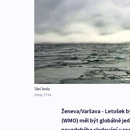
Tání ledu
Zdroj:
ČT24
Ženeva/Varšava - Letošek b
(WMO) měl být globálně jedn
novodobého sledování v roc