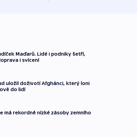
díček Maďarů. Lidé i podniky šetří,
oprava i svícení
 uložil doživotí Afghánci, který loni
ově do lidí
ie má rekordně nízké zásoby zemního