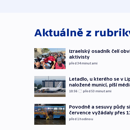
Aktuálně z rubri
Izraelský osadník čelí obv
aktivisty
před 34
minutami
Letadlo, u kterého se v Li
naložené municí, píší médi
10:56
před 53
minutami
Povodně a sesuvy půdy si 
července vyžádaly přes 1
před 1
hodinou