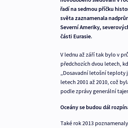
řadí na sedmou příčku histo
světa zaznamenala nadprůměr
Severní Ameriky, severových
části Eurasie.
V lednu až září tak bylo v p
předchozích dvou letech, kdy
„Dosavadní letošní teploty j
letech 2001 až 2010, což by
podle zprávy generální taj
Oceány se budou dál rozpín
Také rok 2013 poznamenaly 