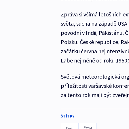
Zpráva si všímá letošních e
světa, sucha na západě USA a
povodní v Indii, Pákistánu, 
Polsku, České republice, Ra
začátku června nejintenzivně
Labe nejméně od roku 1950,“
Světová meteorologická org
příležitosti varšavské konf
za tento rok mají být zveřej
ŠTÍTKY
Svět
ČT24