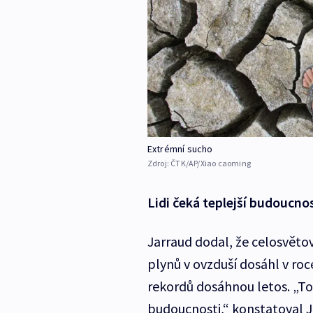
Extrémní sucho
Zdroj:
ČTK/AP/Xiao caoming
Lidi čeká teplejší budoucno
Jarraud dodal, že celosvětov
plynů v ovzduší dosáhl v roc
rekordů dosáhnou letos. „To
budoucnosti,“ konstatoval J