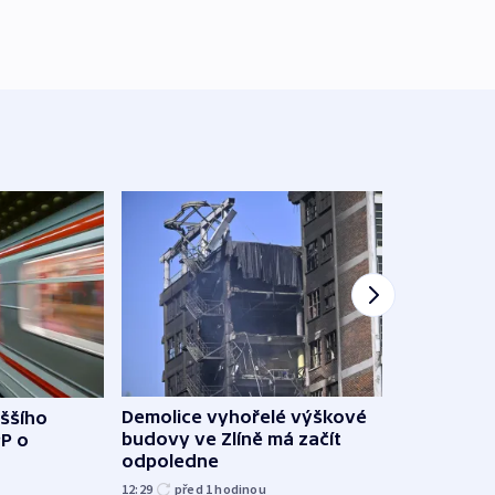
Demolice vyhořelé výškové
yššího
Povod
budovy ve Zlíně má začít
PP o
od z
odpoledne
přes 
12:29
před 1
hodinou
před 1