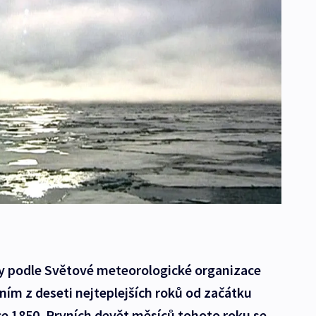
y podle Světové meteorologické organizace
ím z deseti nejteplejších roků od začátku
e 1850. Prvních devět měsíců tohoto roku se