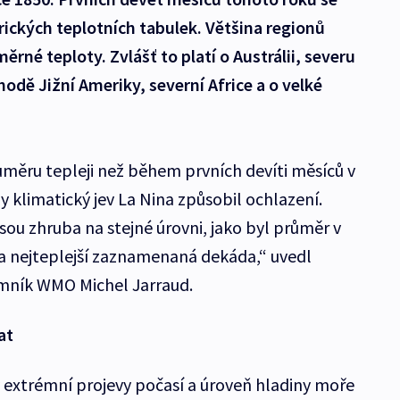
rických teplotních tabulek. Většina regionů
né teploty. Zvlášť to platí o Austrálii, severu
odě Jižní Ameriky, severní Africe a o velké
růměru tepleji než během prvních devíti měsíců v
 klimatický jev La Nina způsobil ochlazení.
sou zhruba na stejné úrovni, jako byl průměr v
la nejteplejší zaznamenaná dekáda,“ uvedl
emník WMO Michel Jarraud.
at
extrémní projevy počasí a úroveň hladiny moře