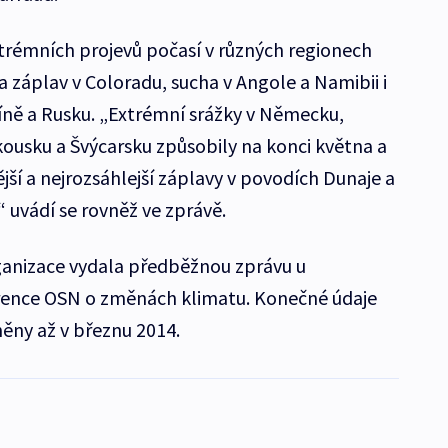
xtrémních projevů počasí v různých regionech
 záplav v Coloradu, sucha v Angole a Namibii i
Číně a Rusku. „Extrémní srážky v Německu,
kousku a Švýcarsku způsobily na konci května a
jší a nejrozsáhlejší záplavy v povodích Dunaje a
 uvádí se rovněž ve zprávě.
anizace vydala předběžnou zprávu u
erence OSN o změnách klimatu. Konečné údaje
něny až v březnu 2014.