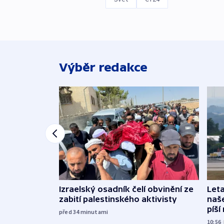
Výběr redakce
Izraelský osadník čelí obvinění ze
Leta
zabití palestinského aktivisty
naše
píší
před 34
minutami
10:56