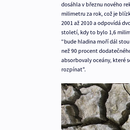
dosáhla v březnu nového rek
milimetru za rok, což je blí
2001 až 2010 a odpovídá dv
století, kdy to bylo 1,6 mili
“bude hladina moří dál stoup
než 90 procent dodatečnéh
absorbovaly oceány, které se
rozpínat".