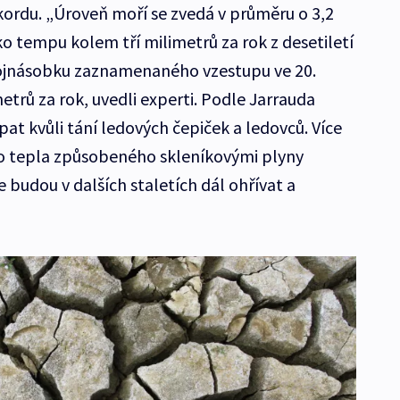
ordu. „Úroveň moří se zvedá v průměru o 3,2
zko tempu kolem tří milimetrů za rok z desetiletí
ojnásobku zaznamenaného vzestupu ve 20.
metrů za rok, uvedli experti. Podle Jarrauda
at kvůli tání ledových čepiček a ledovců. Více
o tepla způsobeného skleníkovými plyny
 budou v dalších staletích dál ohřívat a