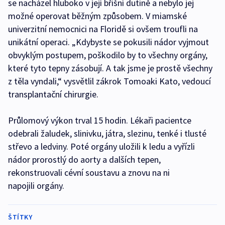
se nacházel hluboko v její břišní dutině a nebylo jej
možné operovat běžným způsobem. V miamské
univerzitní nemocnici na Floridě si ovšem troufli na
unikátní operaci. „Kdybyste se pokusili nádor vyjmout
obvyklým postupem, poškodilo by to všechny orgány,
které tyto tepny zásobují. A tak jsme je prostě všechny
z těla vyndali,“ vysvětlil zákrok Tomoaki Kato, vedoucí
transplantační chirurgie.
Průlomový výkon trval 15 hodin. Lékaři pacientce
odebrali žaludek, slinivku, játra, slezinu, tenké i tlusté
střevo a ledviny. Poté orgány uložili k ledu a vyřízli
nádor prorostlý do aorty a dalších tepen,
rekonstruovali cévní soustavu a znovu na ni
napojili orgány.
ŠTÍTKY