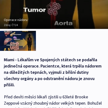
Operace nádoru
Zdroj:
ČT24
Miami - Lékařům ve Spojených státech se podařila
jedinečná operace. Pacientce, která trpěla nádorem
na důležitých tepnách, vyjmuli z břišní dutiny
všechny orgány a po odstranění nádoru je znovu
přišili.
Před devíti měsíci lékaři zjistili u 63leté Brooke
Zeppové vzácný zhoubný nádor velkých tepen. Bohužel