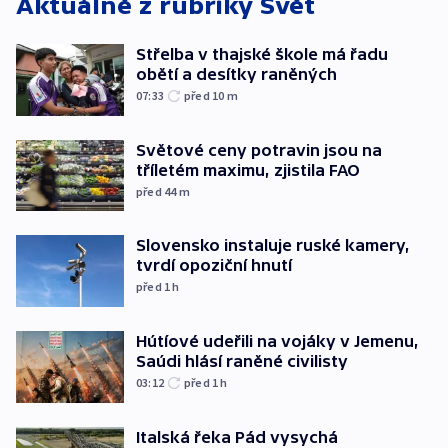
Aktuálně z rubriky
Svět
Střelba v thajské škole má řadu
obětí a desítky raněných
07:33
před 10
m
Světové ceny potravin jsou na
tříletém maximu, zjistila FAO
před 44
m
Slovensko instaluje ruské kamery,
tvrdí opoziční hnutí
před 1
h
Hútíové udeřili na vojáky v Jemenu,
Saúdi hlásí raněné civilisty
03:12
před 1
h
Italská řeka Pád vysychá