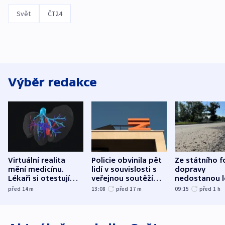
Svět
ČT24
Výběr redakce
Virtuální realita
Policie obvinila pět
Ze státního 
mění medicínu.
lidí v souvislosti s
dopravy
Lékaři si otestují
veřejnou soutěží
nedostanou l
každý řez, říká
Správy železnic
kraje na silni
před 14
m
13:08
před 17
m
09:15
před 1
h
český expert
korunu, řekl 