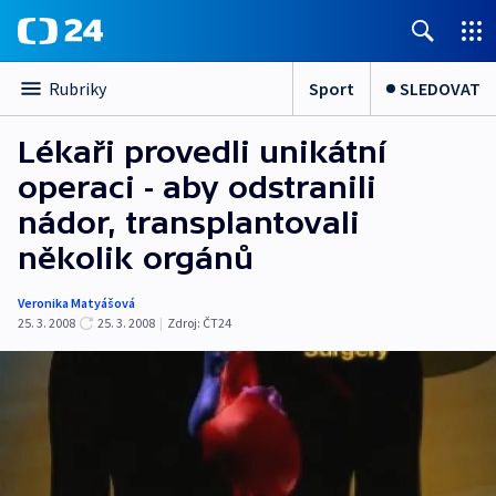
Sport
SLEDOVAT
Rubriky
Lékaři provedli unikátní
operaci - aby odstranili
nádor, transplantovali
několik orgánů
Veronika Matyášová
25. 3. 2008
25. 3. 2008
|
Zdroj:
ČT24