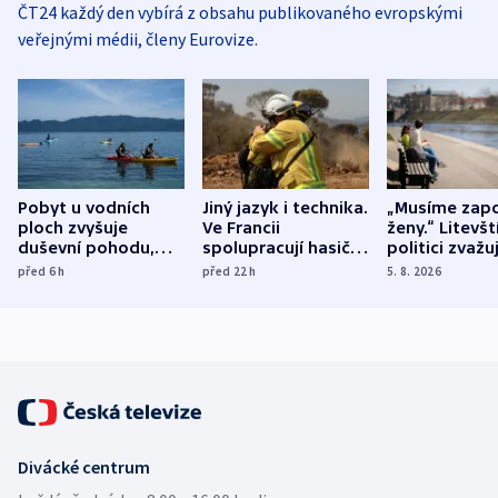
ČT24 každý den vybírá z obsahu publikovaného evropskými
veřejnými médii, členy Eurovize.
Pobyt u vodních
Jiný jazyk i technika.
„Musíme zapo
ploch zvyšuje
Ve Francii
ženy.“ Litevšt
duševní pohodu,
spolupracují hasiči z
politici zvažuj
ukázala
různých zemí
dohodu o
před 6
h
před 22
h
5. 8. 2026
mezinárodní studie
demografii
Divácké centrum