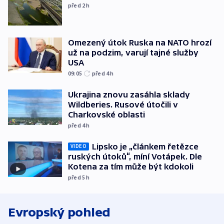
před 2
h
Omezený útok Ruska na NATO hrozí
už na podzim, varují tajné služby
USA
09:05
před 4
h
Ukrajina znovu zasáhla sklady
Wildberies. Rusové útočili v
Charkovské oblasti
před 4
h
Lipsko je „článkem řetězce
VIDEO
ruských útoků“, míní Votápek. Dle
Kotena za tím může být kdokoli
před 5
h
Evropský pohled