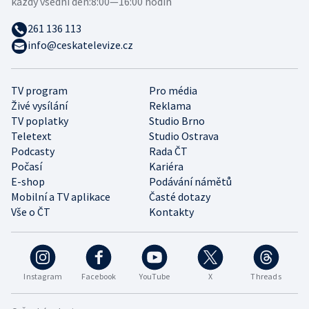
každý všední den:
8:00—16:00 hodin
261 136 113
info@ceskatelevize.cz
TV program
Pro média
Živé vysílání
Reklama
TV poplatky
Studio Brno
Teletext
Studio Ostrava
Podcasty
Rada ČT
Počasí
Kariéra
E-shop
Podávání námětů
Mobilní a TV aplikace
Časté dotazy
Vše o ČT
Kontakty
Instagram
Facebook
YouTube
X
Threads