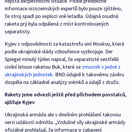
nejistá bezpečnostní situace. Podle předběžné
informace nizozemských expertů bylo pouze zjištěno,
že stroj spadl po explozi vně letadla. Údajná osudná
raketa prý byla odpálená z míst kontrolovaných
separatisty.
Kyjev z odpovědnosti za katastrofu viní Moskvu, která
podle ukrajinské vlády vzbouřence vyzbrojuje. Der
Spiegel minulý týden napsal, že separatisté sestřelili
civilní letoun raketou Buk, které se
zmocnili v jedné z
ukrajinských jednotek
. BND údajně k takovému závěru
dospěla na základně analýzy snímků a údajů z družic.
Rakety jsme odvezli ještě před příchodem povstalců,
ujišťuje Kyjev
Ukrajinská armáda ale v dnešním prohlášení takovou
verzi událostí odmítla. „Vzdušné síly ukrajinské armády
oficiálně prohlašují, že informace o zabavení