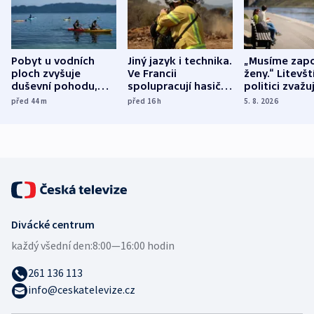
Pobyt u vodních
Jiný jazyk i technika.
„Musíme zapo
ploch zvyšuje
Ve Francii
ženy.“ Litevšt
duševní pohodu,
spolupracují hasiči z
politici zvažuj
ukázala
různých zemí
dohodu o
před 44
m
před 16
h
5. 8. 2026
mezinárodní studie
demografii
Divácké centrum
každý všední den:
8:00—16:00 hodin
261 136 113
info@ceskatelevize.cz