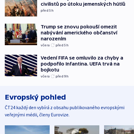
civilistů po útoku jemenských hútíů
před 5
h
Trump se znovu pokouší omezit
nabývání amerického občanství
narozením
včera
před 5
h
Vedení FIFA se omluvilo za chyby a
podpořilo Infantina. UEFA trvá na
bojkotu
včera
před 9
h
Evropský pohled
ČT24 každý den vybírá z obsahu publikovaného evropskými
veřejnými médii, členy Eurovize.