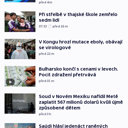
před 4
m
Při střelbě v thajské škole zemřelo
sedm lidí
07:33
před 16
m
V Kongu hrozí mutace eboly, obávají
se virologové
před 22
m
Bulharsko končí s cenami v levech.
Pocit zdražení přetrvává
před 35
m
Soud v Novém Mexiku nařídil Metě
zaplatit 567 milionů dolarů kvůli újmě
způsobené dětem
před 3
h
Saúdi hlásí jedenáct raněných