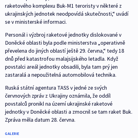
raketového komplexu Buk-M1 teroristy v některé z
ukrajinských jednotek neodpovídá skutečnosti,“ uvádí
se v ministerské informaci.
Personál i výzbroj raketové jednotky dislokované v
Doněcké oblasti byla podle ministerstva „operativně
převelena do jiných oblastí ještě 29. června,“ tedy 18
dnů před katastrofou malajsijského letadla. Když
povstalci areál jednotky obsadili, byla tam prý jen
zastaralá a nepoužitelná automobilová technika.
Ruská státní agentura TASS v jedné ze svých
červnových zpráv z Ukrajiny oznámila, že oddíl
povstalců pronikl na území ukrajinské raketové
jednotky v Doněcké oblasti a zmocnil se tam raket Buk.
Zpráva měla datum 28. června.
GALERIE