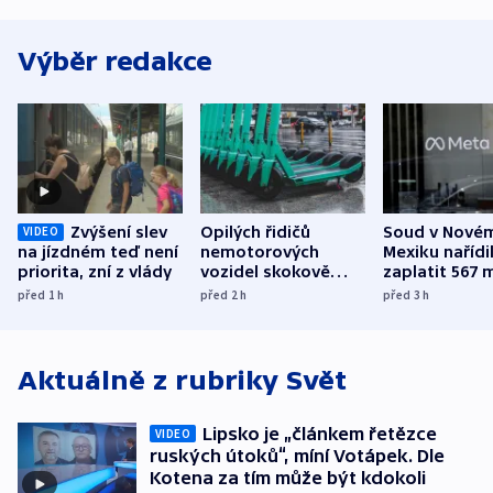
Výběr redakce
Zvýšení slev
Opilých řidičů
Soud v Nové
VIDEO
na jízdném teď není
nemotorových
Mexiku nařídi
priorita, zní z vlády
vozidel skokově
zaplatit 567 
přibylo, nejvíc ve
dolarů kvůli 
před 1
h
před 2
h
před 3
h
středních Čechách
způsobené d
Aktuálně z rubriky
Svět
Lipsko je „článkem řetězce
VIDEO
ruských útoků“, míní Votápek. Dle
Kotena za tím může být kdokoli