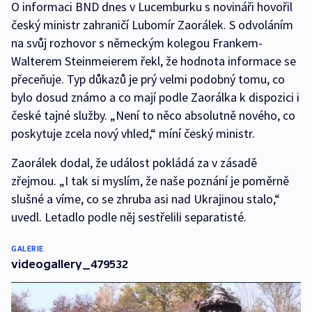
O informaci BND dnes v Lucemburku s novináři hovořil
český ministr zahraničí Lubomír Zaorálek. S odvoláním
na svůj rozhovor s německým kolegou Frankem-
Walterem Steinmeierem řekl, že hodnota informace se
přeceňuje. Typ důkazů je prý velmi podobný tomu, co
bylo dosud známo a co mají podle Zaorálka k dispozici i
české tajné služby. „Není to něco absolutně nového, co
poskytuje zcela nový vhled,“ míní český ministr.
Zaorálek dodal, že událost pokládá za v zásadě
zřejmou. „I tak si myslím, že naše poznání je poměrně
slušné a víme, co se zhruba asi nad Ukrajinou stalo,“
uvedl. Letadlo podle něj sestřelili separatisté.
GALERIE
videogallery_479532