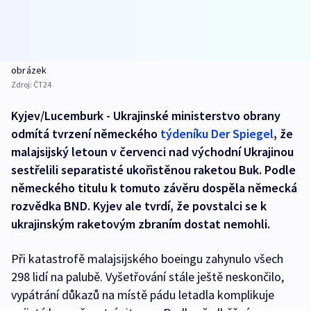
obrázek
Zdroj:
ČT24
Kyjev/Lucemburk - Ukrajinské ministerstvo obrany
odmítá tvrzení německého
týdeníku Der Spiegel
, že
malajsijský letoun v červenci nad východní Ukrajinou
sestřelili separatisté ukořistěnou raketou Buk. Podle
německého titulu k tomuto závěru dospěla německá
rozvědka BND. Kyjev ale tvrdí, že povstalci se k
ukrajinským raketovým zbraním dostat nemohli.
Při katastrofě malajsijského boeingu zahynulo všech
298 lidí na palubě. Vyšetřování stále ještě neskončilo,
vypátrání důkazů na místě pádu letadla komplikuje