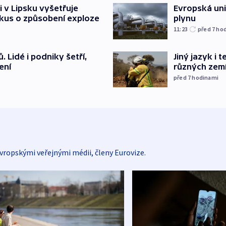
i v Lipsku vyšetřuje
Evropská un
kus o způsobení exploze
plynu
11:23
před 7
ho
 Lidé i podniky šetří,
Jiný jazyk i 
ení
různých zem
před 7
hodinami
vropskými veřejnými médii, členy Eurovize.