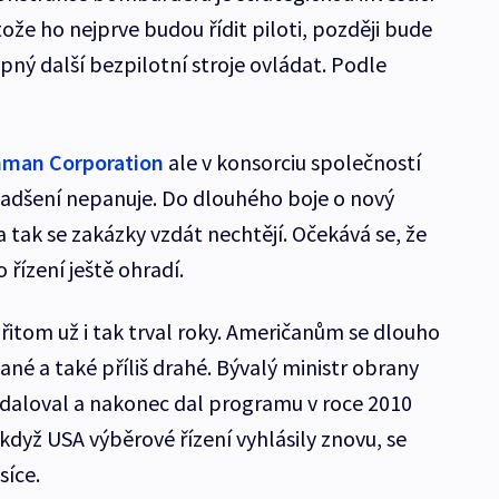
tože ho nejprve budou řídit piloti, později bude
opný další bezpilotní stroje ovládat. Podle
man Corporation
ale v konsorciu společností
adšení nepanuje. Do dlouhého boje o nový
 a tak se zakázky vzdát nechtějí. Očekává se, že
 řízení ještě ohradí.
řitom už i tak trval roky. Američanům se dlouho
ané a také příliš drahé. Bývalý ministr obrany
daloval a nakonec dal programu v roce 2010
 když USA výběrové řízení vyhlásily znovu, se
síce.