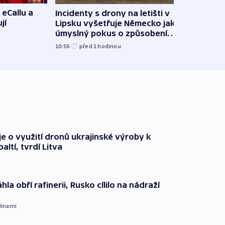
 eCallu a
Incidenty s drony na letišti v
Klima
jí
Lipsku vyšetřuje Německo jako
podn
úmyslný pokus o způsobení
i sví
exploze
10:56
před 1
hodinou
12:08
e o využití dronů ukrajinské výroby k
ltí, tvrdí Litva
hla obří rafinerii, Rusko cílilo na nádraží
dinami