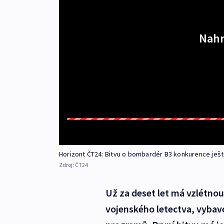
Nahr
Horizont ČT24: Bitvu o bombardér B3 konkurence ješ
Zdroj:
ČT24
Už za deset let má vzlétno
vojenského letectva, vybav