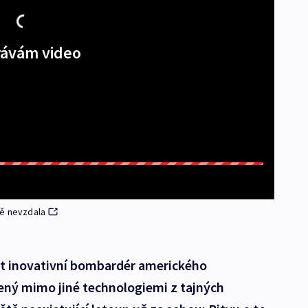
ávám video
tě nevzdala
ut inovativní bombardér amerického
ený mimo jiné technologiemi z tajných