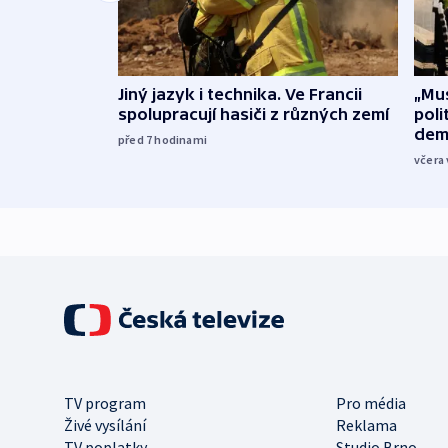
Jiný jazyk i technika. Ve Francii
„Mus
spolupracují hasiči z různých zemí
poli
dem
před 7
hodinami
včera 
TV program
Pro média
Živé vysílání
Reklama
TV poplatky
Studio Brno