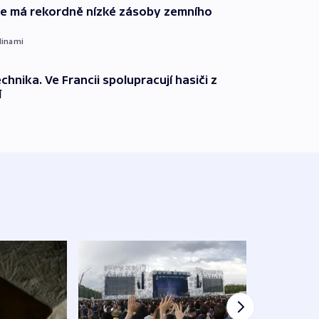
ie má rekordně nízké zásoby zemního
dinami
technika. Ve Francii spolupracují hasiči z
í