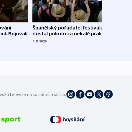
Španělský pořadatel festivalu
ováni
Lesn
dostal pokutu za nekalé praktiky
mí. Bojovali
dopa
zdrav
4. 8. 2026
4. 8. 20
eská televize na sociálních sítích: