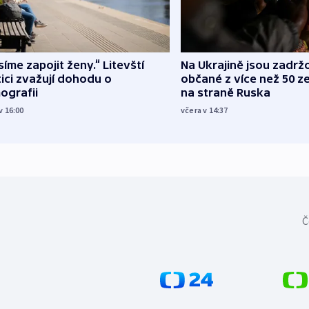
íme zapojit ženy.“ Litevští
Na Ukrajině jsou zadrž
tici zvažují dohodu o
občané z více než 50 ze
ografii
na straně Ruska
v 16:00
včera v 14:37
Č