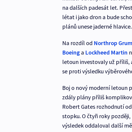
na dalších padesát let. Přes
létat i jako dron a bude sch
plánů unese jaderné hlavice.
Na rozdíl od
Northrop Grum
Boeing
a
Lockheed Martin
n
letoun investovaly už příliš,
se proti výsledku výběrového
Boj o nový moderní letoun p
zdály plány příliš komplikov
Robert Gates rozhodnutí od
stopku. O čtyři roky později,
výsledek oddaloval další mě