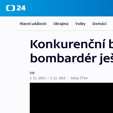
Hlavní události
Ukrajina
Volby
Domácí
Konkurenční b
bombardér ješ
luk
2. 11. 2015
2. 11. 2015
|
Zdroj:
ČT24