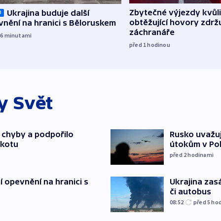
Zbytečné výjezdy kvůli
Ukrajina buduje další
O
obtěžující hovory zdržu
nění na hranici s Běloruskem
záchranáře
26
minutami
před 1
hodinou
ky
Svět
a chyby a podpořilo
Rusko uvažuj
jkotu
útokům v Poba
před 2
hodinami
í opevnění na hranici s
Ukrajina zasá
či autobus
08:52
před 5
ho