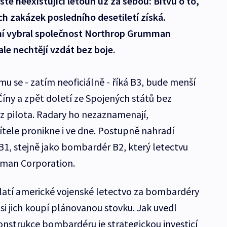
tě neexistující letoun už za sebou: Bitvu o to,
ch zakázek posledního desetiletí získá.
ní vybral společnost Northrop Grumman
le nechtějí vzdát bez boje.
u se - zatím neoficiálně - říká B3, bude menší
íny a zpět doletí ze Spojených států bez
bez pilota. Radary ho nezaznamenají,
tele pronikne i ve dne. Postupně nahradí
 B1, stejně jako bombardér B2, který letectvu
man Corporation.
latí americké vojenské letectvo za bombardéry
 si jich koupí plánovanou stovku. Jak uvedl
onstrukce bombardéru je strategickou investicí