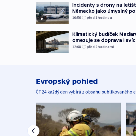
Incidenty s drony na letišt
Německo jako úmyslný po
10:56
před 1
hodinou
Klimatický budíček Maďarů.
omezuje se doprava i svíc
12:08
před 2
hodinami
Evropský pohled
ČT24 každý den vybírá z obsahu publikovaného e