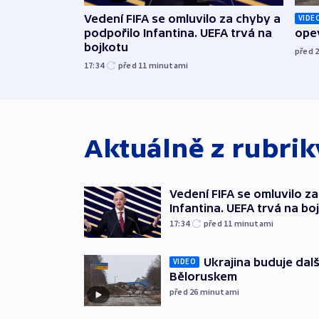
Vedení FIFA se omluvilo za chyby a
VIDE
podpořilo Infantina. UEFA trvá na
opev
bojkotu
před 
17:34
před 11
minutami
Aktuálně z rubri
Vedení FIFA se omluvilo z
Infantina. UEFA trvá na bo
17:34
před 11
minutami
Ukrajina buduje dalš
VIDEO
Běloruskem
před 26
minutami