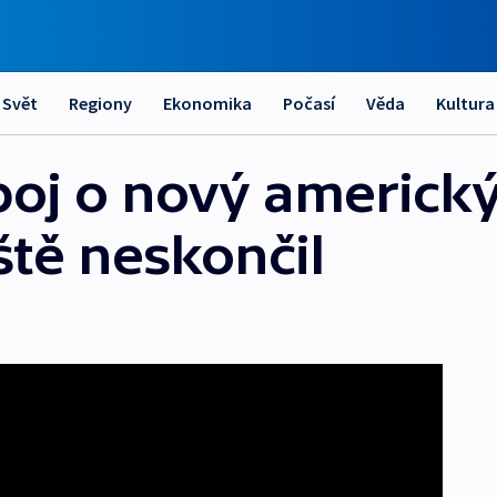
Svět
Regiony
Ekonomika
Počasí
Věda
Kultura
oj o nový americk
tě neskončil