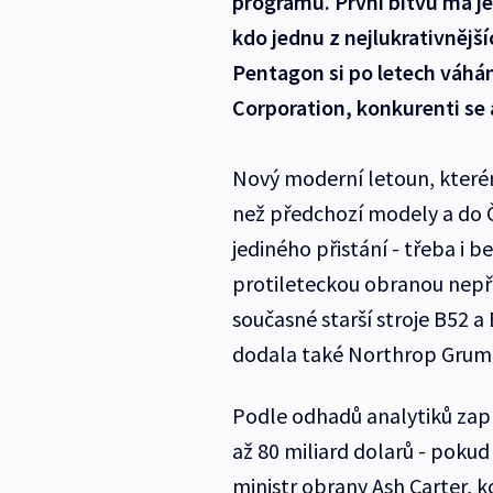
programů. První bitvu má ješ
kdo jednu z nejlukrativnější
Pentagon si po letech váhá
Corporation, konkurenti se a
Nový moderní letoun, kterém
než předchozí modely a do Č
jediného přistání - třeba i 
protileteckou obranou nepří
současné starší stroje B52 a
dodala také Northrop Grum
Podle odhadů analytiků zap
až 80 miliard dolarů - pokud
ministr obrany Ash Carter, k