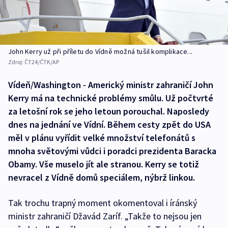
John Kerry už při příletu do Vídně možná tušil komplikace...
Zdroj:
ČT24/ČTK/AP
Vídeň/Washington - Americký ministr zahraničí John
Kerry má na technické problémy smůlu. Už počtvrté
za letošní rok se jeho letoun porouchal. Naposledy
dnes na jednání ve Vídní. Během cesty zpět do USA
měl v plánu vyřídit velké množství telefonátů s
mnoha světovými vůdci i poradci prezidenta Baracka
Obamy. Vše muselo jít ale stranou. Kerry se totiž
nevracel z Vídně domů speciálem, nýbrž linkou.
Tak trochu trapný moment okomentoval i íránský
ministr zahraničí Džavád Zaríf. „Takže to nejsou jen