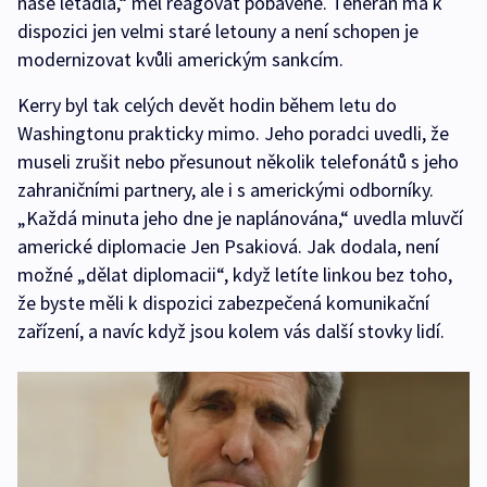
naše letadla,“ měl reagovat pobaveně. Teherán má k
dispozici jen velmi staré letouny a není schopen je
modernizovat kvůli americkým sankcím.
Kerry byl tak celých devět hodin během letu do
Washingtonu prakticky mimo. Jeho poradci uvedli, že
museli zrušit nebo přesunout několik telefonátů s jeho
zahraničními partnery, ale i s americkými odborníky.
„Každá minuta jeho dne je naplánována,“ uvedla mluvčí
americké diplomacie Jen Psakiová. Jak dodala, není
možné „dělat diplomacii“, když letíte linkou bez toho,
že byste měli k dispozici zabezpečená komunikační
zařízení, a navíc když jsou kolem vás další stovky lidí.