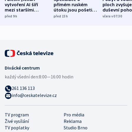
vytvoření AI šíří
přímém ruském
ploch zvyšuje
mezi staršími
útoku jsou pošetilé,
duševní poho
Poláky nebezpečné
míní estonský
ukázala
před 9
h
před 23
h
včera v 07:30
zdravotní rady
bezpečnostní
mezinárodní 
expert
Divácké centrum
každý všední den:
8:00—16:00 hodin
261 136 113
info@ceskatelevize.cz
TV program
Pro média
Živé vysílání
Reklama
TV poplatky
Studio Brno