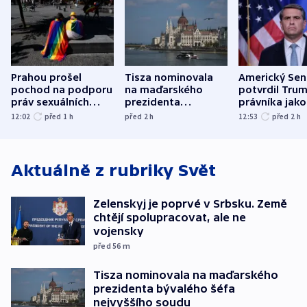
Prahou prošel
Tisza nominovala
Americký Sen
pochod na podporu
na maďarského
potvrdil Tru
práv sexuálních
prezidenta
právníka jako
menšin
bývalého šéfa
ministra
12:02
před 1
h
před 2
h
12:53
před 2
h
nejvyššího soudu
spravedlnost
Aktuálně z rubriky
Svět
Zelenskyj je poprvé v Srbsku. Země
chtějí spolupracovat, ale ne
vojensky
před 56
m
Tisza nominovala na maďarského
prezidenta bývalého šéfa
nejvyššího soudu