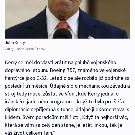
John Kerry
Zdroj:
Jason Reed/ČTK/AP
Kerry se měl do vlasti vrátit na palubě vojenského
dopravního letounu Boeing 757, známého ve vojenské
hantýrce jako C-32. Letadlo se ale rozbilo již podruhé za
poslední tři měsíce. Údajně šlo o mechanickou závadu a
stroj tedy musel zůstat ve Vídni, kde Kerry jednal o
íránském jaderném programu. I když to byla pro šéfa
diplomacie nepříjemná situace, údajně ji okomentoval s
klidem. Svým poradcům měl říct: „Když ta nejhorší věc,
která se vám za celý den stane, je letět linkou, tak je
váš život celkem fajn.“