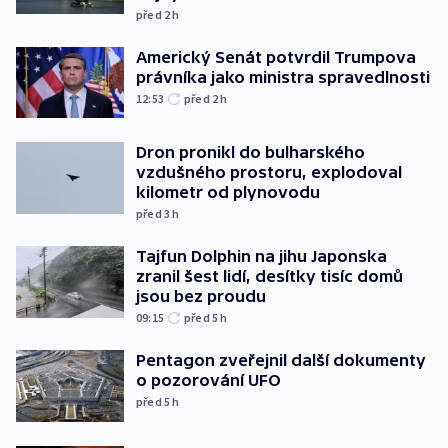
před 2
h
Americký Senát potvrdil Trumpova
právníka jako ministra spravedlnosti
12:53
před 2
h
Dron pronikl do bulharského
vzdušného prostoru, explodoval
kilometr od plynovodu
před 3
h
Tajfun Dolphin na jihu Japonska
zranil šest lidí, desítky tisíc domů
jsou bez proudu
09:15
před 5
h
Pentagon zveřejnil další dokumenty
o pozorování UFO
před 5
h