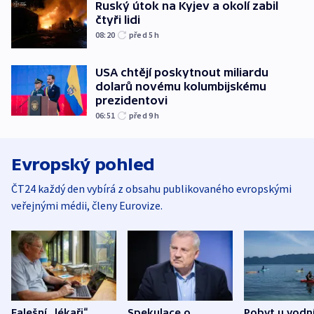
Ruský útok na Kyjev a okolí zabil
čtyři lidi
08:20
před 5
h
USA chtějí poskytnout miliardu
dolarů novému kolumbijskému
prezidentovi
06:51
před 9
h
Evropský pohled
ČT24 každý den vybírá z obsahu publikovaného evropskými
veřejnými médii, členy Eurovize.
Falešní „lékaři“
Spekulace o
Pobyt u vodn