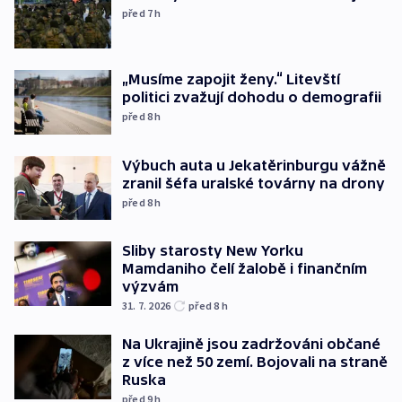
před 7
h
„Musíme zapojit ženy.“ Litevští
politici zvažují dohodu o demografii
před 8
h
Výbuch auta u Jekatěrinburgu vážně
zranil šéfa uralské továrny na drony
před 8
h
Sliby starosty New Yorku
Mamdaniho čelí žalobě i finančním
výzvám
31. 7. 2026
před 8
h
Na Ukrajině jsou zadržováni občané
z více než 50 zemí. Bojovali na straně
Ruska
před 9
h