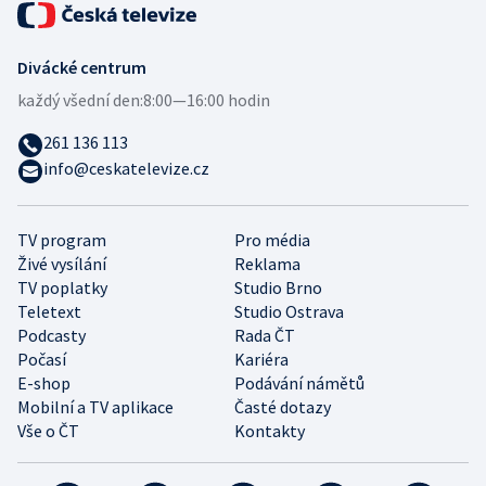
Divácké centrum
každý všední den:
8:00—16:00 hodin
261 136 113
info@ceskatelevize.cz
TV program
Pro média
Živé vysílání
Reklama
TV poplatky
Studio Brno
Teletext
Studio Ostrava
Podcasty
Rada ČT
Počasí
Kariéra
E-shop
Podávání námětů
Mobilní a TV aplikace
Časté dotazy
Vše o ČT
Kontakty