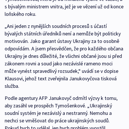
s bývalým ministrem vnitra, jež je ve vězení už od konce
loňského roku.
„Ani jeden z nynějších soudních procesů s účastí
bývalých státních úředníků není a nemůže být politicky
motivován. Jako garant ústavy Ukrajiny za to osobně
odpovídám. A jsem přesvědčen, že pro každého občana
Ukrajiny je dnes důležité, že všichni občané jsou si před
zákonem rovni a soud jako nezávislé rameno moci
může vynést spravedlivý rozsudek,“ uvádí se v dopise
Klausovi, jehož text zveřejnila Janukovyčova tisková
služba.
Podle agentury AFP Janukovyč odmítl výzvy k tomu,
aby zasáhl ve prospěch Tymošenkové. „Ukrajinský
soudní systém je nezávislý a nestranný. Nemohu a
nechci se vměšovat do práce ukrajinských soudů.
Pokud bych to udělal, jen bych problém vyostřil.