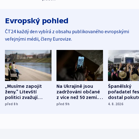
Evropský pohled
ČT24 každý den vybírá z obsahu publikovaného evropskými
veřejnými médii, členy Eurovize.
„Musíme zapojit
Na Ukrajině jsou
Španělský
ženy.“ Litevští
zadržováni občané
pořadatel fes
politici zvažují
z více než 50 zemí.
dostal pokut
dohodu o
Bojovali na straně
nekalé prakti
před 8
h
před 9
h
4. 8. 2026
demografii
Ruska