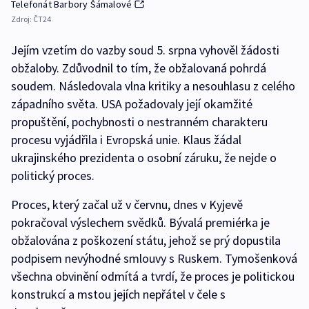
Telefonát Barbory Šámalové
Zdroj:
ČT24
Jejím vzetím do vazby soud 5. srpna vyhověl žádosti
obžaloby. Zdůvodnil to tím, že obžalovaná pohrdá
soudem. Následovala vlna kritiky a nesouhlasu z celého
západního světa. USA požadovaly její okamžité
propuštění, pochybnosti o nestranném charakteru
procesu vyjádřila i Evropská unie. Klaus žádal
ukrajinského prezidenta o osobní záruku, že nejde o
politický proces.
Proces, který začal už v červnu, dnes v Kyjevě
pokračoval výslechem svědků. Bývalá premiérka je
obžalována z poškození státu, jehož se prý dopustila
podpisem nevýhodné smlouvy s Ruskem. Tymošenková
všechna obvinění odmítá a tvrdí, že proces je politickou
konstrukcí a mstou jejích nepřátel v čele s