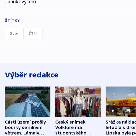
Janukovyčem.
ŠTÍTKY
Svět
ČT24
Výběr redakce
Částí území prošly
Český snímek
Srážka nákla
bouřky se silným
Volklore má
letadla s dr
větrem. Lámaly
studentského
Lipska byla p