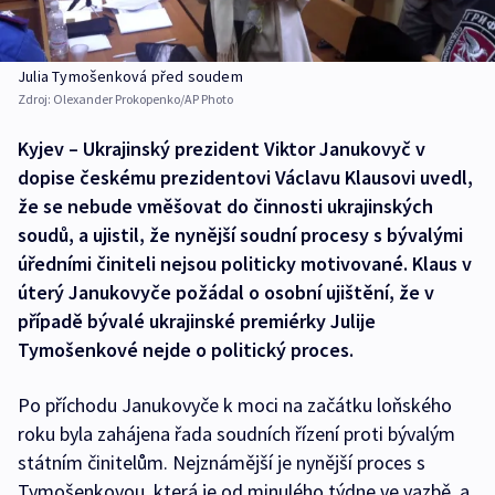
Julia Tymošenková před soudem
Zdroj:
Olexander Prokopenko/AP Photo
Kyjev – Ukrajinský prezident Viktor Janukovyč v
dopise českému prezidentovi Václavu Klausovi uvedl,
že se nebude vměšovat do činnosti ukrajinských
soudů, a ujistil, že nynější soudní procesy s bývalými
úředními činiteli nejsou politicky motivované. Klaus v
úterý Janukovyče požádal o osobní ujištění, že v
případě bývalé ukrajinské premiérky Julije
Tymošenkové nejde o politický proces.
Po příchodu Janukovyče k moci na začátku loňského
roku byla zahájena řada soudních řízení proti bývalým
státním činitelům. Nejznámější je nynější proces s
Tymošenkovou, která je od minulého týdne ve vazbě, a