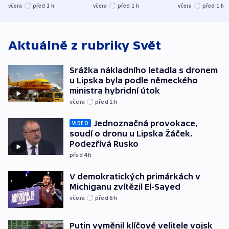
stromy a poničily
Oscara, zabojuje o
německého mi
včera
před 1
h
včera
před 1
h
včera
před 1
h
střechu
cenu za krátký film
hybridní útok
Aktuálně z rubriky
Svět
Srážka nákladního letadla s dronem
u Lipska byla podle německého
ministra hybridní útok
včera
před 1
h
Jednoznačná provokace,
VIDEO
soudí o dronu u Lipska Žáček.
Podezřívá Rusko
před 4
h
V demokratických primárkách v
Michiganu zvítězil El-Sayed
včera
před 6
h
Putin vyměnil klíčové velitele vojsk