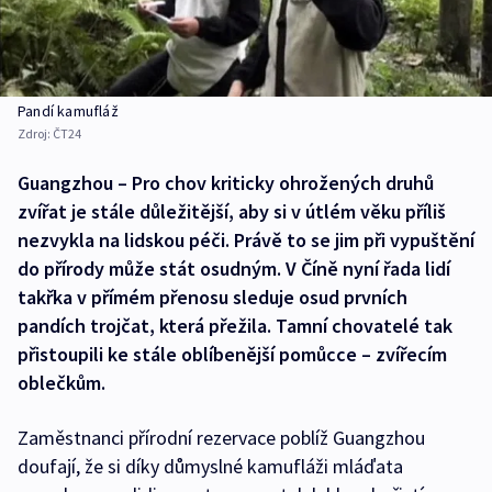
Pandí kamufláž
Zdroj:
ČT24
Guangzhou – Pro chov kriticky ohrožených druhů
zvířat je stále důležitější, aby si v útlém věku příliš
nezvykla na lidskou péči. Právě to se jim při vypuštění
do přírody může stát osudným. V Číně nyní řada lidí
takřka v přímém přenosu sleduje osud prvních
pandích trojčat, která přežila. Tamní chovatelé tak
přistoupili ke stále oblíbenější pomůcce – zvířecím
oblečkům.
Zaměstnanci přírodní rezervace poblíž Guangzhou
doufají, že si díky důmyslné kamufláži mláďata