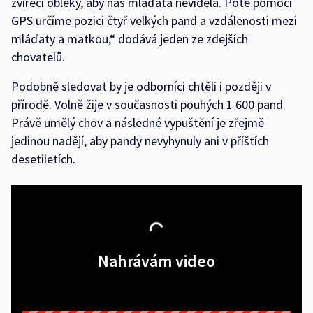
zvířecí obleky, aby nás mláďata neviděla. Poté pomocí
GPS určíme pozici čtyř velkých pand a vzdálenosti mezi
mláďaty a matkou,“ dodává jeden ze zdejších
chovatelů.
Podobně sledovat by je odborníci chtěli i později v
přírodě. Volně žije v současnosti pouhých 1 600 pand.
Právě umělý chov a následné vypuštění je zřejmě
jedinou nadějí, aby pandy nevyhynuly ani v příštích
desetiletích.
Nahrávám video