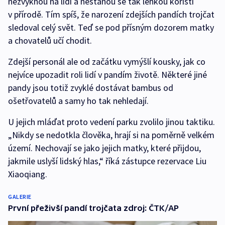
nezvyknou na lidi a nestanou se tak lehkou kořistí
v přírodě. Tím spíš, že narození zdejších pandích trojčat
sledoval celý svět. Teď se pod přísným dozorem matky
a chovatelů učí chodit.
Zdejší personál ale od začátku vymýšlí kousky, jak co
nejvíce upozadit roli lidí v pandím životě. Některé jiné
pandy jsou totiž zvyklé dostávat bambus od
ošetřovatelů a samy ho tak nehledají.
U jejich mláďat proto vedení parku zvolilo jinou taktiku.
„Nikdy se nedotkla člověka, hrají si na poměrně velkém
území. Nechovají se jako jejich matky, které přijdou,
jakmile uslyší lidský hlas,“ říká zástupce rezervace Liu
Xiaoqiang.
GALERIE
První přeživší pandí trojčata zdroj: ČTK/AP