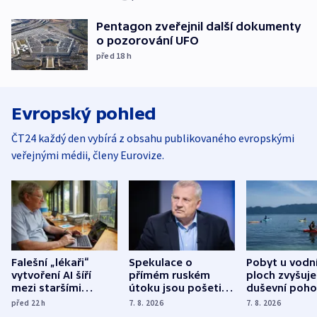
Pentagon zveřejnil další dokumenty
o pozorování UFO
před 18
h
Evropský pohled
ČT24 každý den vybírá z obsahu publikovaného evropskými
veřejnými médii, členy Eurovize.
Falešní „lékaři“
Spekulace o
Pobyt u vodn
vytvoření AI šíří
přímém ruském
ploch zvyšuje
mezi staršími
útoku jsou pošetilé,
duševní poho
Poláky nebezpečné
míní estonský
ukázala
před 22
h
7. 8. 2026
7. 8. 2026
zdravotní rady
bezpečnostní
mezinárodní 