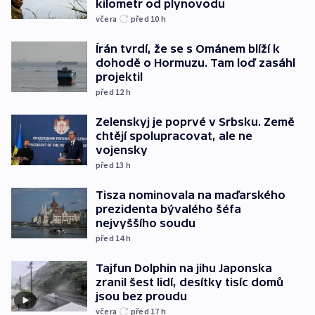
kilometr od plynovodu
včera
před 10
h
Írán tvrdí, že se s Ománem blíží k
dohodě o Hormuzu. Tam loď zasáhl
projektil
před 12
h
Zelenskyj je poprvé v Srbsku. Země
chtějí spolupracovat, ale ne
vojensky
před 13
h
Tisza nominovala na maďarského
prezidenta bývalého šéfa
nejvyššího soudu
před 14
h
Tajfun Dolphin na jihu Japonska
zranil šest lidí, desítky tisíc domů
jsou bez proudu
včera
před 17
h