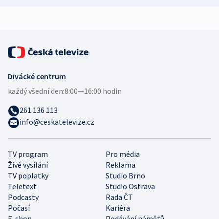
expert
Divácké centrum
každý všední den:
8:00—16:00 hodin
261 136 113
info@ceskatelevize.cz
TV program
Pro média
Živé vysílání
Reklama
TV poplatky
Studio Brno
Teletext
Studio Ostrava
Podcasty
Rada ČT
Počasí
Kariéra
E-shop
Podávání námětů