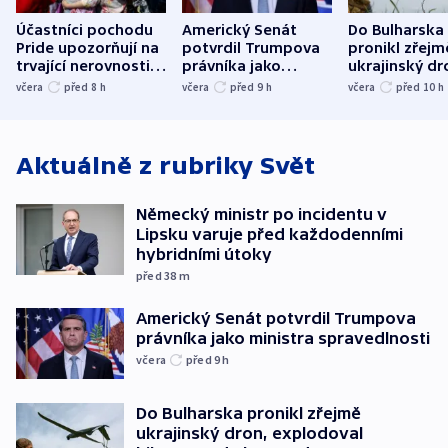
Účastníci pochodu
Americký Senát
Do Bulharska
Pride upozorňují na
potvrdil Trumpova
pronikl zřejm
trvající nerovnosti i
právníka jako
ukrajinský dr
společenskou
ministra
explodoval k
včera
před 8
h
včera
před 9
h
včera
před 10
h
atmosféru
spravedlnosti
od plynovod
Aktuálně z rubriky
Svět
Německý ministr po incidentu v
Lipsku varuje před každodenními
hybridními útoky
před 38
m
Americký Senát potvrdil Trumpova
právníka jako ministra spravedlnosti
včera
před 9
h
Do Bulharska pronikl zřejmě
ukrajinský dron, explodoval