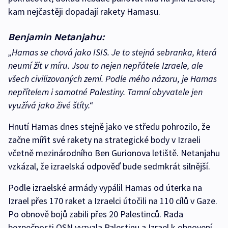
kam nejčastěji dopadají rakety Hamasu.
Benjamin Netanjahu:
„Hamas se chová jako ISIS. Je to stejná sebranka, která
neumí žít v míru. Jsou to nejen nepřátele Izraele, ale
všech civilizovaných zemí. Podle mého názoru, je Hamas
nepřítelem i samotné Palestiny. Tamní obyvatele jen
využívá jako živé štíty.“
Hnutí Hamas dnes stejně jako ve středu pohrozilo, že
začne mířit své rakety na strategické body v Izraeli
včetně mezinárodního Ben Gurionova letiště. Netanjahu
vzkázal, že izraelská odpověď bude sedmkrát silnější.
Podle izraelské armády vypálil Hamas od úterka na
Izrael přes 170 raket a Izraelci útočili na 110 cílů v Gaze.
Po obnově bojů zabili přes 20 Palestinců. Rada
bezpečnosti OSN vyzvala Palestinu a Izrael k obnovení