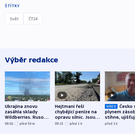
ŠTÍTKY
Svět
ČT24
Výběr redakce
Ukrajina znovu
Hejtmani řeší
Česko 
VIDEO
zasáhla sklady
chybějící peníze na
plynem zásob
Wildberries. Rusové
opravu silnic. Jsou
stihne, ujišťu
útočili v Charkovské
nenárokové, namítá
expert. Sníže
09:02
před 50
m
09:15
před 1
h
před 1
h
oblasti
ministerstvo
však slíbit ne