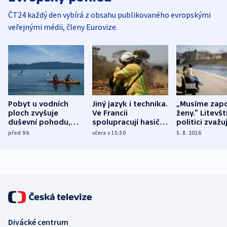
ČT24 každý den vybírá z obsahu publikovaného evropskými
veřejnými médii, členy Eurovize.
Pobyt u vodních
Jiný jazyk i technika.
„Musíme zapo
ploch zvyšuje
Ve Francii
ženy.“ Litevšt
duševní pohodu,
spolupracují hasiči z
politici zvažuj
ukázala
různých zemí
dohodu o
před 9
h
včera v 15:30
5. 8. 2026
mezinárodní studie
demografii
Divácké centrum