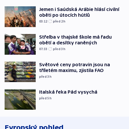
Jemen i Saúdská Arábie hlásí civilní
oběti po útocích hútíů
03:12
před 2
h
Střelba v thajské škole má řadu
obětí a desítky raněných
07:33
před 3
h
Světové ceny potravin jsou na
tříletém maximu, zjistila FAO
před 3
h
Italská řeka Pád vysychá
před 5
h
Evropský pohled