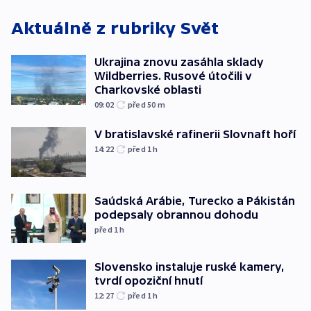
Aktuálně z rubriky
Svět
Ukrajina znovu zasáhla sklady
Wildberries. Rusové útočili v
Charkovské oblasti
09:02
před 50
m
V bratislavské rafinerii Slovnaft hoří
14:22
před 1
h
Saúdská Arábie, Turecko a Pákistán
podepsaly obrannou dohodu
před 1
h
Slovensko instaluje ruské kamery,
tvrdí opoziční hnutí
12:27
před 1
h