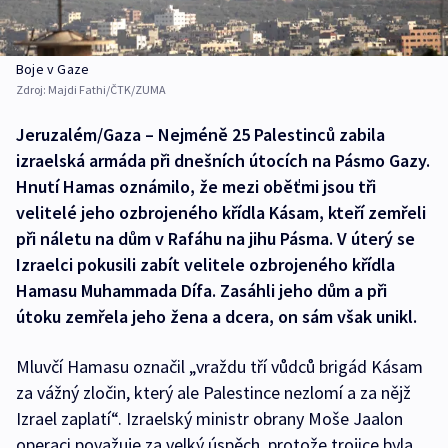
Boje v Gaze
Zdroj:
Majdi Fathi/ČTK/ZUMA
Jeruzalém/Gaza – Nejméně 25 Palestinců zabila
izraelská armáda při dnešních útocích na Pásmo Gazy.
Hnutí Hamas oznámilo, že mezi oběťmi jsou tři
velitelé jeho ozbrojeného křídla Kásam, kteří zemřeli
při náletu na dům v Rafáhu na jihu Pásma. V úterý se
Izraelci pokusili zabít velitele ozbrojeného křídla
Hamasu Muhammada Dífa. Zasáhli jeho dům a při
útoku zemřela jeho žena a dcera, on sám však unikl.
Mluvčí Hamasu označil „vraždu tří vůdců brigád Kásam
za vážný zločin, který ale Palestince nezlomí a za nějž
Izrael zaplatí“. Izraelský ministr obrany Moše Jaalon
operaci považuje za velký úspěch, protože trojice byla