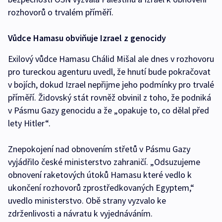
rozhovorů o trvalém příměří.
Vůdce Hamasu obviňuje Izrael z genocidy
Exilový vůdce Hamasu Chálid Mišal ale dnes v rozhovoru
pro tureckou agenturu uvedl, že hnutí bude pokračovat
v bojích, dokud Izrael nepřijme jeho podmínky pro trvalé
příměří. Židovský stát rovněž obvinil z toho, že podniká
v Pásmu Gazy genocidu a že „opakuje to, co dělal před
lety Hitler“.
Znepokojení nad obnovením střetů v Pásmu Gazy
vyjádřilo české ministerstvo zahraničí. „Odsuzujeme
obnovení raketových útoků Hamasu které vedlo k
ukončení rozhovorů zprostředkovaných Egyptem,“
uvedlo ministerstvo. Obě strany vyzvalo ke
zdrženlivosti a návratu k vyjednáváním.