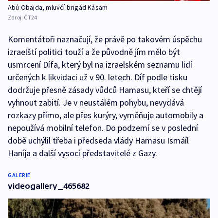
Abú Obajda, mluvčí brigád Kásam
Zdroj:
ČT24
Komentátoři naznačují, že právě po takovém úspěchu
izraelští politici touží a že původně jím mělo být
usmrcení Dífa, který byl na izraelském seznamu lidí
určených k likvidaci už v 90. letech. Díf podle tisku
dodržuje přesně zásady vůdců Hamasu, kteří se chtějí
vyhnout zabití. Je v neustálém pohybu, nevydává
rozkazy přímo, ale přes kurýry, vyměňuje automobily a
nepoužívá mobilní telefon. Do podzemí se v poslední
době uchýlil třeba i předseda vlády Hamasu Ismáíl
Haníja a další vysocí představitelé z Gazy.
GALERIE
videogallery_465682