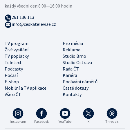
každý všední den:
8:00—16:00 hodin
261 136 113
info@ceskatelevize.cz
TV program
Pro média
Živé vysílání
Reklama
TV poplatky
Studio Brno
Teletext
Studio Ostrava
Podcasty
Rada ČT
Počasí
Kariéra
E-shop
Podávání námětů
Mobilní a TV aplikace
Časté dotazy
Vše o ČT
Kontakty
Instagram
Facebook
YouTube
X
Threads