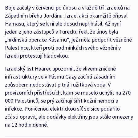
Boje začaly v červenci po únosu a vraždě tří Izraelců na
Západním břehu Jordánu. Izrael akci okamžitě připsal
Hamasu, který se k ní ale dosud nepřihlásil. Až nyní
jeden z jeho zástupců v Turecku řekl, že únos byla
„hrdinská operace Kásamu“, jež měla podpořit vězněné
Palestince, kteří proti podmínkách svého věznění v
Izraeli protestují hladovkou.
Izraelský list Haarec upozornil, že vlivem zničené
infrastruktury se v Pásmu Gazy začíná zásadním
způsobem nedostávat pitná i užitková voda. V
provizorních přístřešcích, kam se muselo uchýlit na 270
000 Palestinců, se prý začínají šířit kožní nemoci a
infekce. Poničenou elektrickou síť se sice podařilo
zčásti opravit, ale dodávky elektřiny jsou stále omezeny
na 12 hodin denně.