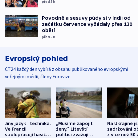
před 5
h
Povodně a sesuvy půdy si v Indii od
začátku července vyžádaly přes 130
obětí
před 5
h
Evropský pohled
ČT24 každý den vybírá z obsahu publikovaného evropskými
veřejnými médii, členy Eurovize.
Jiný jazyk i technika.
„Musíme zapojit
Na Ukrajině j
Ve Francii
ženy.“ Litevští
zadržováni o
spolupracují hasiči z
politici zvažují
z více než 50 