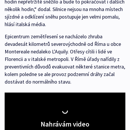
hodin nepřetržitě sněžilo a bude to pokračovat i dalších
několik hodin,“ dodal. Silnice nejsou na mnoha místech
sjízdné a odklízení sněhu postupuje jen velmi pomalu,
hlásí italská média.
Epicentrum zemětřesení se nacházelo zhruba
devadesát kilometrů severovýchodně od Říma u obce
Montereale nedaleko L'Aquily. Otřesy cítili i lidé ve
Florencii a v italské metropoli. V Římě úřady nařídily z
preventivních důvodů evakuovat některé stanice metra,
kolem poledne se ale provoz podzemní dráhy začal
dostávat do normálního stavu.
Nahrávám video