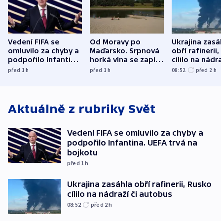
Vedení FIFA se
Od Moravy po
Ukrajina zasá
omluvilo za chyby a
Maďarsko. Srpnová
obří rafinerii
podpořilo Infantina.
horká vlna se zapíše
cílilo na nádra
UEFA trvá na
do dějin
autobus
před 1
h
před 1
h
08:52
před 2
h
bojkotu
klimatologie
Aktuálně z rubriky
Svět
Vedení FIFA se omluvilo za chyby a
podpořilo Infantina. UEFA trvá na
bojkotu
před 1
h
Ukrajina zasáhla obří rafinerii, Rusko
cílilo na nádraží či autobus
08:52
před 2
h