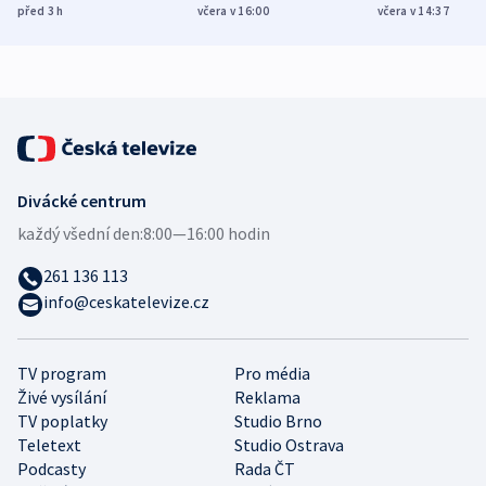
různých zemí
dohodu o
Bojovali na s
před 3
h
včera v 16:00
včera v 14:37
demografii
Ruska
Divácké centrum
každý všední den:
8:00—16:00 hodin
261 136 113
info@ceskatelevize.cz
TV program
Pro média
Živé vysílání
Reklama
TV poplatky
Studio Brno
Teletext
Studio Ostrava
Podcasty
Rada ČT