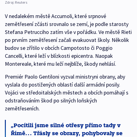
Zdroj:
Reuters
V nedalekém městě Accumoli, které srpnové
zemětřesení zčásti srovnalo se zemí, je podle starosty
Stefana Petrucciho zatím vše v pořádku. Ve městě Rieti
po prvním zemětřesení začali evakuovat školy. Několik
budov se zřítilo v obcích Campotosto či Poggio
Cancelli, které leží v blízkosti epicentra. Naopak
Montereale, které mu leží nejblíže, škody nehlásí.
Premiér Paolo Gentiloni vyzval ministryni obrany, aby
vyslala do postižených oblastí další armádní posily.
Vojáci ve středoitalských městech a obcích pomáhají s
odstraňováním škod po silných loňských
zemětřeseních.
Pocítili jsme silné otřesy přímo tady v
Římě… Třásly se obrazy, pohybovaly se