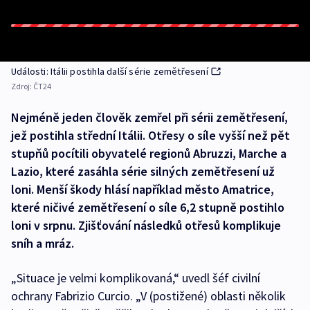
Události: Itálii postihla další série zemětřesení
Zdroj:
ČT24
Nejméně jeden člověk zemřel při sérii zemětřesení,
jež postihla střední Itálii. Otřesy o síle vyšší než pět
stupňů pocítili obyvatelé regionů Abruzzi, Marche a
Lazio, které zasáhla série silných zemětřesení už
loni. Menší škody hlásí například město Amatrice,
které ničivé zemětřesení o síle 6,2 stupně postihlo
loni v srpnu. Zjišťování následků otřesů komplikuje
sníh a mráz.
„Situace je velmi komplikovaná,“ uvedl šéf civilní
ochrany Fabrizio Curcio. „V (postižené) oblasti několik