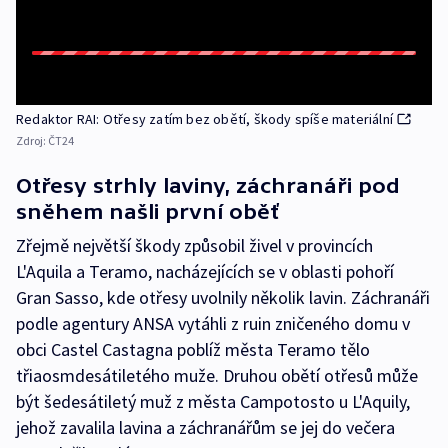
Redaktor RAI: Otřesy zatím bez obětí, škody spíše materiální
Zdroj:
ČT24
Otřesy strhly laviny, záchranáři pod
sněhem našli první oběť
Zřejmě největší škody způsobil živel v provincích
L'Aquila a Teramo, nacházejících se v oblasti pohoří
Gran Sasso, kde otřesy uvolnily několik lavin. Záchranáři
podle agentury ANSA vytáhli z ruin zničeného domu v
obci Castel Castagna poblíž města Teramo tělo
třiaosmdesátiletého muže. Druhou obětí otřesů může
být šedesátiletý muž z města Campotosto u L'Aquily,
jehož zavalila lavina a záchranářům se jej do večera