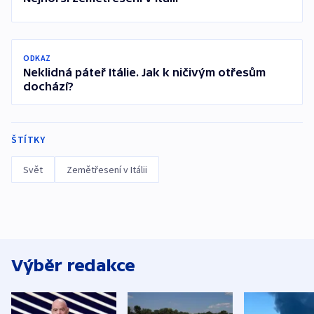
ODKAZ
Neklidná páteř Itálie. Jak k ničivým otřesům
dochází?
ŠTÍTKY
Svět
Zemětřesení v Itálii
Výběr redakce