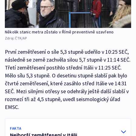
Několik stanic metra zůstalo v Římě preventivně uzavřeno
Zdroj:
ČTK/AP
První zemětřesení o síle 5,3 stupně udeřilo v 10:25 SEČ,
následně se země zachvěla silou 5,7 stupně v 11:14 SEČ.
Třetí zemětřesení postihlo střední Itálii v 11:25 SEČ.
Mělo sílu 5,3 stupně. O desetinu stupně slabší pak bylo
čtvrté zemětřesení, které zasáhlo střed Itálie ve 14:31
SEČ. Mezi silnými otřesy se odehrály ještě další slabší v
rozmezí tři až 4,5 stupně, uvedl seismologický úřad
EMSC.
FAKTA
Nejhorší zemětřesení v Itálii