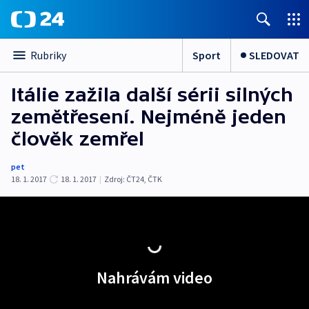
Sport
SLEDOVAT
Rubriky
Itálie zažila další sérii silných
zemětřesení. Nejméně jeden
člověk zemřel
pet
18. 1. 2017
18. 1. 2017
|
Zdroj:
ČT24, ČTK
Nahrávám video