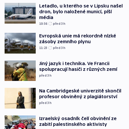
Letadlo, u kterého se v Lipsku našel
dron, bylo naložené municí, píší
média
10:56
před 3
h
Evropská unie má rekordně nízké
zásoby zemního plynu
11:23
před 3
h
Jiný jazyk i technika. Ve Francii
spolupracují hasiči z různých zemí
před 3
h
Na Cambridgeské univerzitě skončil
profesor obviněný z plagiátorství
před 3
h
Izraelský osadník čelí obvinění ze
zabití palestinského aktivisty