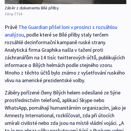
Záběr z dokumentu Bílé přilby
Zdroj:
ČT24
Právě
The Guardian přišel loni v prosinci s rozsáhlou
analýzou
, podle které se Bílé přilby staly terčem
rozsáhlé dezinformační kampaně ruské strany.
Analytická firma Graphika našla v tažení proti
záchranářům na 14 tisíc twitterových účtů, publikujících
informace o Bílých helmách podle stejného vzoru.
Mnoho z těchto účtů bylo známo z vyšetřování ruského
vlivu na americké prezidentské volby.
Záběry pořízené členy Bílých helem odesílané ze Sýrie
prostřednictvím telefonů, aplikací Skype nebo
WhatsApp, pomáhají humanitárním organizacím, jako je
Amnesty International, rozklíčovat, zda při útocích
umírali civilisté nebo zda jsou na místě vládní vojáci. „A
to je pro obraz války poskytovaný Sýrií a Ruskem velmi