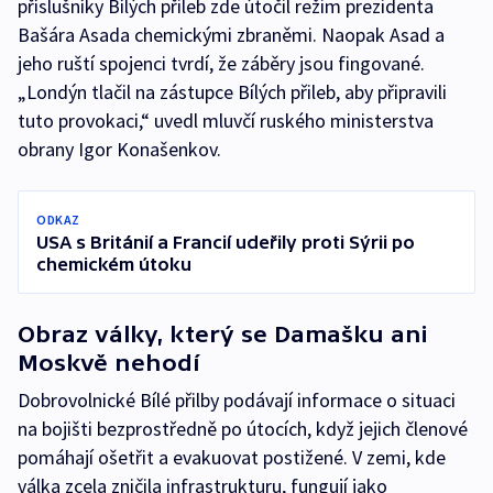
příslušníky Bílých přileb zde útočil režim prezidenta
Bašára Asada chemickými zbraněmi. Naopak Asad a
jeho ruští spojenci tvrdí, že záběry jsou fingované.
„Londýn tlačil na zástupce Bílých přileb, aby připravili
tuto provokaci,“ uvedl mluvčí ruského ministerstva
obrany Igor Konašenkov.
ODKAZ
USA s Británií a Francií udeřily proti Sýrii po
chemickém útoku
Obraz války, který se Damašku ani
Moskvě nehodí
Dobrovolnické Bílé přilby podávají informace o situaci
na bojišti bezprostředně po útocích, když jejich členové
pomáhají ošetřit a evakuovat postižené. V zemi, kde
válka zcela zničila infrastrukturu, fungují jako