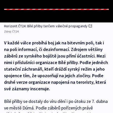
Horizont ČT24: Bílé přilby terčem válečné propagandy
Zdroj:
ČT24
V každé válce probíhá boj jak na bitevním poli, tak i
na poli informací, či dezinformací. Zdrojem většiny
záběrů ze syrského bojiště jsou přímí účastníci. Mezi
nimi i příslušníci organizace Bílé přilby. Podle jedněch
stateční záchranáři, kteří dráždí syrský režim a jeho
spojence tím, že upozorňují na jejich zločiny. Podle
druhé verze organizace napojená na teroristy, která
své záznamy inscenuje.
Bílé přilby se dostaly do víru dění i po útoku ze 7. dubna
ve městě Dúmá. Podle záběrů pořízených právě