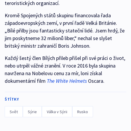
teroristických organizací.
Kromě Spojených států skupinu financovala řada
západoevropských zemí, v první řadě Velká Británie.
„Bílé přilby jsou fantasticky stateční lidé. Jsem hrdý, že
jim poskytneme 32 milionů liber,“ nechal se slyšet
britský ministr zahraničí Boris Johnson.
Každý šestý člen Bílých přileb přišel při své práci o život,
nebo utrpěl vážné zranění. V roce 2016 byla skupina
navržena na Nobelovu cenu za mír, loni získal
dokumentární film
The White Helmets
Oscara.
ŠTÍTKY
Svět
Sýrie
Válka v Sýrii
Rusko