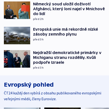
Německý soud uložil doživotí
Afghánci, který loni najel v Mnichově
do lidí
před 2
h
Evropská unie má rekordně nízké
zásoby zemního plynu
před 3
h
Nejdražší demokratické primárky v
Michiganu stranu rozdělily. Kvůli
podpoře Izraele
před 3
h
Evropský pohled
ČT24 každý den vybírá z obsahu publikovaného evropskými
veřejnými médii, členy Eurovize.