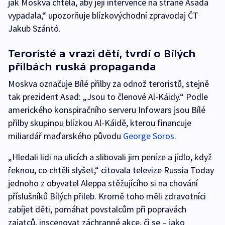
jak Moskva chtěla, aby její intervence na straně Asada
vypadala,“ upozorňuje blízkovýchodní zpravodaj ČT
Jakub Szántó.
Teroristé a vrazi dětí, tvrdí o Bílých
přilbách ruská propaganda
Moskva označuje Bílé přilby za odnož teroristů, stejně
tak prezident Asad: „Jsou to členové Al-Káidy.“ Podle
amerického konspiračního serveru Infowars jsou Bílé
přilby skupinou blízkou Al-Káidě, kterou financuje
miliardář maďarského původu
George Soros
.
„Hledali lidi na ulicích a slibovali jim peníze a jídlo, když
řeknou, co chtěli slyšet,“ citovala televize Russia Today
jednoho z obyvatel Aleppa stěžujícího si na chování
příslušníků Bílých přileb. Kromě toho měli zdravotníci
zabíjet děti, pomáhat povstalcům při popravách
zajatců, inscenovat záchranné akce, či se – jako