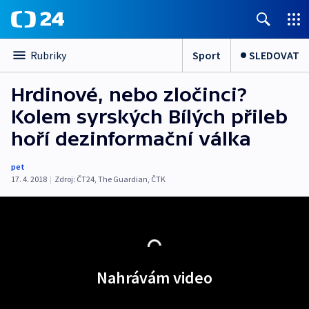
Sport
SLEDOVAT
Rubriky
Hrdinové, nebo zločinci?
Kolem syrských Bílých přileb
hoří dezinformační válka
pet
17. 4. 2018
|
Zdroj:
ČT24
,
The Guardian
,
ČTK
Nahrávám video