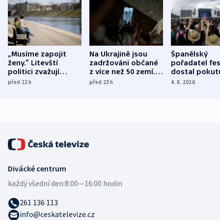
„Musíme zapojit
Na Ukrajině jsou
Španělský
ženy.“ Litevští
zadržováni občané
pořadatel fes
politici zvažují
z více než 50 zemí.
dostal pokut
dohodu o
Bojovali na straně
nekalé prakti
před 22
h
před 23
h
4. 8. 2026
demografii
Ruska
Divácké centrum
každý všední den:
8:00—16:00 hodin
261 136 113
info@ceskatelevize.cz