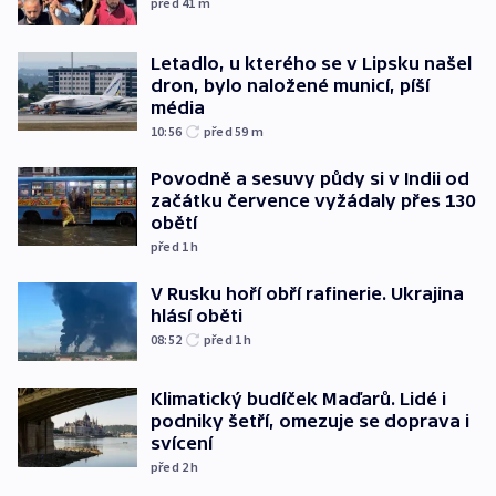
před 41
m
Letadlo, u kterého se v Lipsku našel
dron, bylo naložené municí, píší
média
10:56
před 59
m
Povodně a sesuvy půdy si v Indii od
začátku července vyžádaly přes 130
obětí
před 1
h
V Rusku hoří obří rafinerie. Ukrajina
hlásí oběti
08:52
před 1
h
Klimatický budíček Maďarů. Lidé i
podniky šetří, omezuje se doprava i
svícení
před 2
h