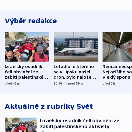
Výběr redakce
Izraelský osadník
Letadlo, u kterého
Rencar neusp
čelí obvinění ze
se v Lipsku našel
Nejvyššího s
zabití palestinského
dron, bylo naložené
Vleklý spor s
aktivisty
municí, píší média
reklamní plo
před 41
m
10:56
před 59
m
před 1
h
končí
Aktuálně z rubriky
Svět
Izraelský osadník čelí obvinění ze
zabití palestinského aktivisty