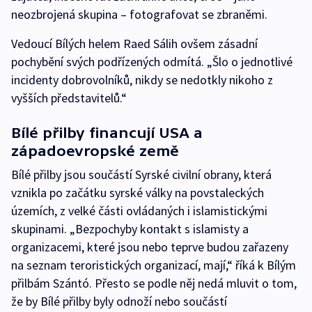
neozbrojená skupina – fotografovat se zbraněmi.
Vedoucí Bílých helem Raed Sálih ovšem zásadní
pochybění svých podřízených odmítá. „Šlo o jednotlivé
incidenty dobrovolníků, nikdy se nedotkly nikoho z
vyšších představitelů.“
Bílé přilby financují USA a
západoevropské země
Bílé přilby jsou součástí Syrské civilní obrany, která
vznikla po začátku syrské války na povstaleckých
územích, z velké části ovládaných i islamistickými
skupinami. „Bezpochyby kontakt s islamisty a
organizacemi, které jsou nebo teprve budou zařazeny
na seznam teroristických organizací, mají,“ říká k Bílým
přilbám Szántó. Přesto se podle něj nedá mluvit o tom,
že by Bílé přilby byly odnoží nebo součástí