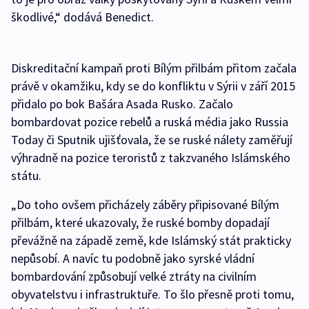
škodlivé,“ dodává Benedict.
Diskreditační kampaň proti Bílým přilbám přitom začala
právě v okamžiku, kdy se do konfliktu v Sýrii v září 2015
přidalo po bok Bašára Asada Rusko. Začalo
bombardovat pozice rebelů a ruská média jako Russia
Today či Sputnik ujišťovala, že se ruské nálety zaměřují
výhradně na pozice teroristů z takzvaného Islámského
státu.
„Do toho ovšem přicházely záběry připisované Bílým
přilbám, které ukazovaly, že ruské bomby dopadají
převážně na západě země, kde Islámský stát prakticky
nepůsobí. A navíc tu podobně jako syrské vládní
bombardování způsobují velké ztráty na civilním
obyvatelstvu i infrastruktuře. To šlo přesně proti tomu,